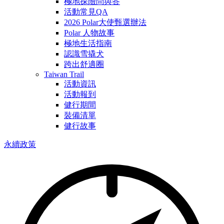
極地探險問與答
活動常見QA
2026 Polar大使甄選辦法
Polar 人物故事
極地生活指南
認識雪撬犬
跨出舒適圈
Taiwan Trail
活動資訊
活動報到
健行期間
裝備清單
健行故事
永續政策