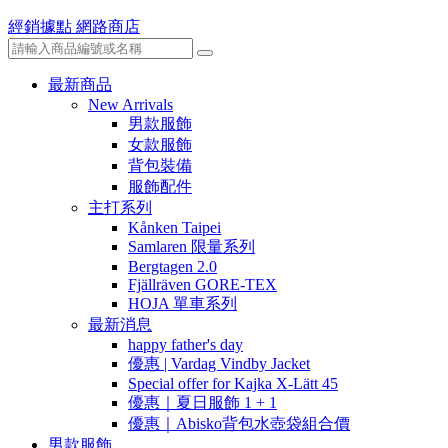
經銷據點
網路商店
最新商品
New Arrivals
男款服飾
女款服飾
背包裝備
服飾配件
主打系列
Kånken Taipei
Samlaren 限量系列
Bergtagen 2.0
Fjällräven GORE-TEX
HOJA 單車系列
最新消息
happy father's day
優惠 | Vardag Vindby Jacket
Special offer for Kajka X-Lätt 45
優惠｜夏日服飾 1 + 1
優惠｜Abisko背包水壺袋組合價
男款服飾