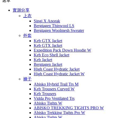
選單
實測分享
上衣
Singi X Anorak
Bergtagen Thinwool LS
Bergtagen Woolmesh Sweater
外套
Keb GTX Jacket
Keb GTX Jacket
Expedition Pack Down Hoodie W
Keb Eco Shell Jacket
Keb Jacket
Bergtagen Jacket
High Coast Hydratic Jacket
High Coast Hydratic Jacket W
褲子
Abisko Hybrid Trail Trs M
Keb Trousers Curved W
Keb Trousers
Vidda Pro Ventilated Trs
Abisko Tights W
ABISKO TREKKING TIGHTS PRO W
Abisko Trekking Tights Pro W
Abisko Tights W