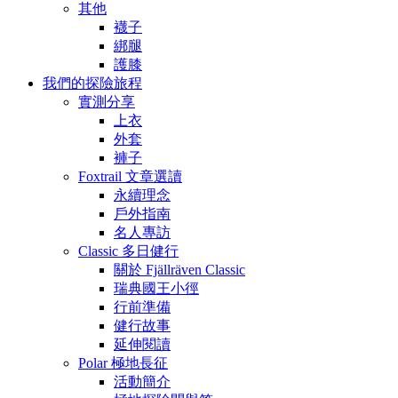
其他
襪子
綁腿
護膝
我們的探險旅程
實測分享
上衣
外套
褲子
Foxtrail 文章選讀
永續理念
戶外指南
名人專訪
Classic 多日健行
關於 Fjällräven Classic
瑞典國王小徑
行前準備
健行故事
延伸閱讀
Polar 極地長征
活動簡介