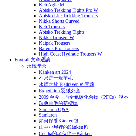
Keb Agile M
Abisko Trekking Tights Pro W
Abisko Lite Trekking Trousers
Nikka Shorts Curved
Keb Trousers
Abisko Trekking Tights
Nikka Trousers W
Kaipak Trousers
Barents Pro Trousers
High Coast Hydratic Trousers W
Foxtrail 文章選讀
永續理念
Kånken art 2024
不只是一般羊毛
永續之於 Fjällräven 的意義
Expedition 羽絨外套
2009 至今，向全氟碳化合物（PFCs）說不
瑞典羊毛的新標準
Samlaren Q&A
Samlaren
如何保養Kånken包
山中小屋裡的Kånken包
Cecilia的老伙伴一Kånken