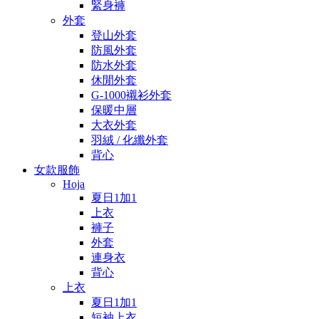
緊身褲
外套
登山外套
防風外套
防水外套
休閒外套
G-1000襯衫外套
保暖中層
大衣外套
羽絨 / 化纖外套
背心
女款服飾
Hoja
夏日1加1
上衣
褲子
外套
連身衣
背心
上衣
夏日1加1
短袖上衣