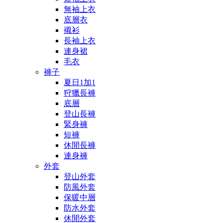
無袖上衣
底層衣
襯衫
長袖上衣
連身裙
毛衣
褲子
夏日1加1
狩獵長褲
底層
登山長褲
緊身褲
短褲
休閒長褲
連身褲
外套
登山外套
防風外套
保暖中層
防水外套
休閒外套