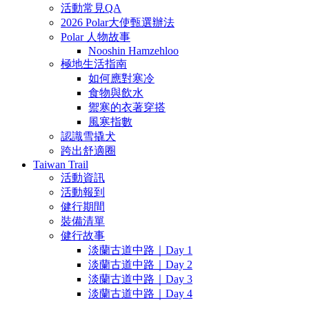
活動常見QA
2026 Polar大使甄選辦法
Polar 人物故事
Nooshin Hamzehloo
極地生活指南
如何應對寒冷
食物與飲水
禦寒的衣著穿搭
風寒指數
認識雪撬犬
跨出舒適圈
Taiwan Trail
活動資訊
活動報到
健行期間
裝備清單
健行故事
淡蘭古道中路｜Day 1
淡蘭古道中路｜Day 2
淡蘭古道中路｜Day 3
淡蘭古道中路｜Day 4