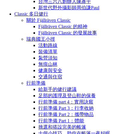
台灣三六八創辦人陳彥宇
新世代野外攝影師周伯謙Paul
Classic 多日健行
關於 Fjällräven Classic
Fjällräven Classic 的精神
Fjällräven Classic 的發展故事
瑞典國王小徑
活動路線
裝備清單
紮營須知
無痕山林
健康與安全
交通與住宿
行前準備
給新手的健行建議
足部的護理及登山鞋的保養
行前準備 part 4：實用訣竅
行前準備 Part 3：行李收納
行前準備 Part 2：攜帶物品
行前準備 Part 1：體能
挑選和搭設完美的帳篷
十個小技巧，助你在帳篷一夜好眠