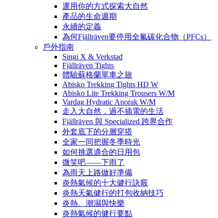
運用你的方式探索大自然
產品的生命週期
永續的定義
為何Fjällräven要停用全氟碳化合物（PFCs）
戶外指南
Singi X & Verkstad
Fjällräven Tights
體驗蘇格蘭單車之旅
Abisko Trekking Tights HD W
Abisko Lite Trekking Trousers W/M
Vardag Hydratic Anorak W/M
走入大自然，過不插電的生活
Fjällräven 與 Specialized 跨界合作
外套底下的分層穿搭
全家一同把握冬季時光
如何挑選適合的日用包
微笑吧——下雨了
為雨天上路做好準備
炎熱氣候的十大健行訣竅
炎熱天氣健行的打包收納技巧
炎熱、潮濕與快樂
炎熱氣候的健行要點