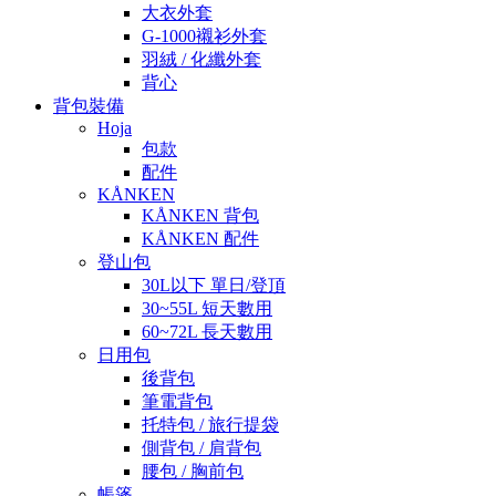
大衣外套
G-1000襯衫外套
羽絨 / 化纖外套
背心
背包裝備
Hoja
包款
配件
KÅNKEN
KÅNKEN 背包
KÅNKEN 配件
登山包
30L以下 單日/登頂
30~55L 短天數用
60~72L 長天數用
日用包
後背包
筆電背包
托特包 / 旅行提袋
側背包 / 肩背包
腰包 / 胸前包
帳篷