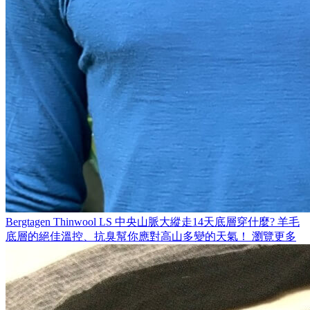
Bergtagen Thinwool LS
中央山脈大縱走14天底層穿什麼? 羊毛
底層的絕佳溫控、抗臭幫你應對高山多變的天氣！
瀏覽更多