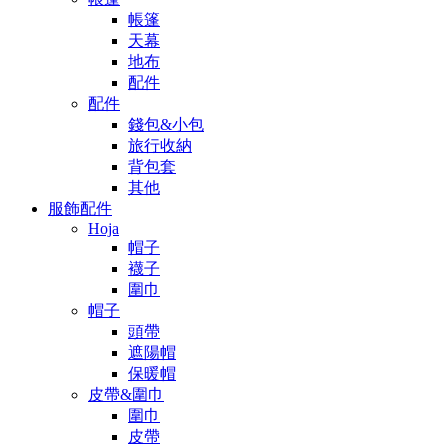
帳篷
天幕
地布
配件
配件
錢包&小包
旅行收納
背包套
其他
服飾配件
Hoja
帽子
襪子
圍巾
帽子
頭帶
遮陽帽
保暖帽
皮帶&圍巾
圍巾
皮帶