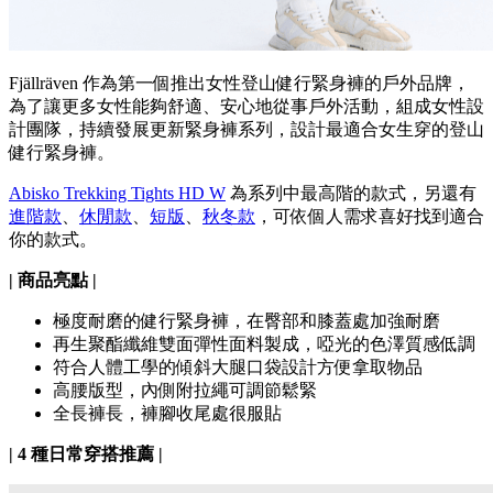
Fjällräven 作為第一個推出女性登山健行緊身褲的戶外品牌，
為了讓更多女性能夠舒適、安心地從事戶外活動，組成女性設
計團隊，持續發展更新緊身褲系列，設計最適合女生穿的登山
健行緊身褲。
Abisko Trekking Tights HD W
為系列中最高階的款式，另還有
進階款
、
休閒款
、
短版
、
秋冬款
，可依個人需求喜好找到適合
你的款式。
| 商品亮點 |
極度耐磨的健行緊身褲，在臀部和膝蓋處加強耐磨
再生聚酯纖維雙面彈性面料製成，啞光的色澤質感低調
符合人體工學的傾斜大腿口袋設計方便拿取物品
高腰版型，內側附拉繩可調節鬆緊
全長褲長，褲腳收尾處很服貼
| 4 種日常穿搭推薦 |