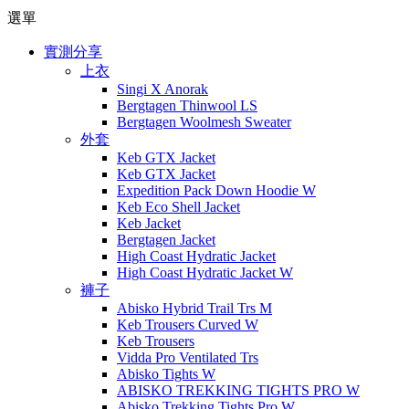
選單
實測分享
上衣
Singi X Anorak
Bergtagen Thinwool LS
Bergtagen Woolmesh Sweater
外套
Keb GTX Jacket
Keb GTX Jacket
Expedition Pack Down Hoodie W
Keb Eco Shell Jacket
Keb Jacket
Bergtagen Jacket
High Coast Hydratic Jacket
High Coast Hydratic Jacket W
褲子
Abisko Hybrid Trail Trs M
Keb Trousers Curved W
Keb Trousers
Vidda Pro Ventilated Trs
Abisko Tights W
ABISKO TREKKING TIGHTS PRO W
Abisko Trekking Tights Pro W