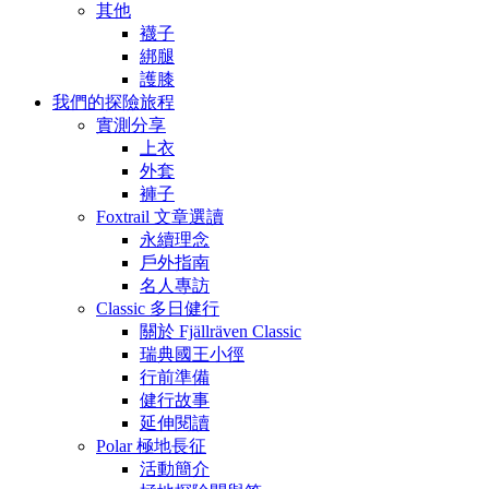
其他
襪子
綁腿
護膝
我們的探險旅程
實測分享
上衣
外套
褲子
Foxtrail 文章選讀
永續理念
戶外指南
名人專訪
Classic 多日健行
關於 Fjällräven Classic
瑞典國王小徑
行前準備
健行故事
延伸閱讀
Polar 極地長征
活動簡介