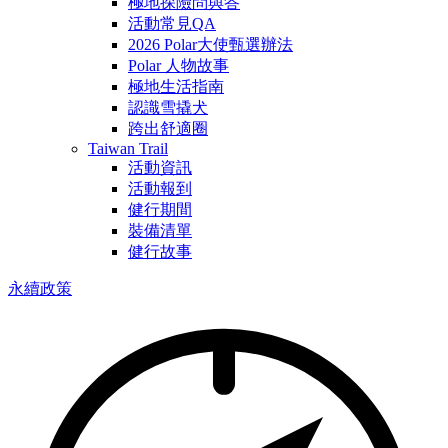
極地探險問與答
活動常見QA
2026 Polar大使甄選辦法
Polar 人物故事
極地生活指南
認識雪撬犬
跨出舒適圈
Taiwan Trail
活動資訊
活動報到
健行期間
裝備清單
健行故事
永續政策