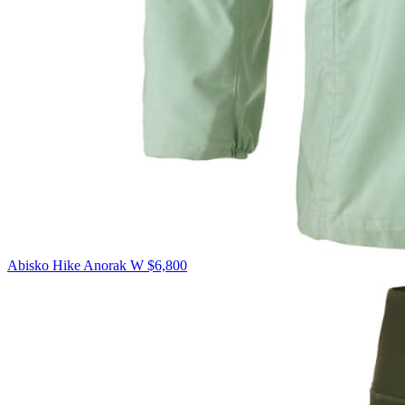
Abisko Hike Anorak W
$6,800