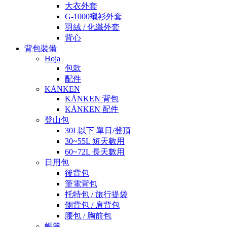
大衣外套
G-1000襯衫外套
羽絨 / 化纖外套
背心
背包裝備
Hoja
包款
配件
KÅNKEN
KÅNKEN 背包
KÅNKEN 配件
登山包
30L以下 單日/登頂
30~55L 短天數用
60~72L 長天數用
日用包
後背包
筆電背包
托特包 / 旅行提袋
側背包 / 肩背包
腰包 / 胸前包
帳篷