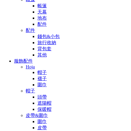
帳篷
天幕
地布
配件
配件
錢包&小包
旅行收納
背包套
其他
服飾配件
Hoja
帽子
襪子
圍巾
帽子
頭帶
遮陽帽
保暖帽
皮帶&圍巾
圍巾
皮帶