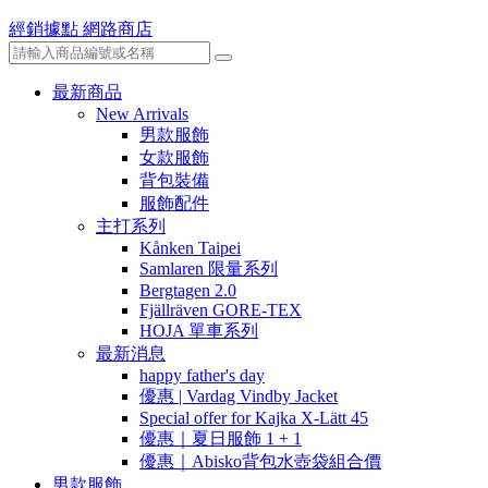
經銷據點
網路商店
最新商品
New Arrivals
男款服飾
女款服飾
背包裝備
服飾配件
主打系列
Kånken Taipei
Samlaren 限量系列
Bergtagen 2.0
Fjällräven GORE-TEX
HOJA 單車系列
最新消息
happy father's day
優惠 | Vardag Vindby Jacket
Special offer for Kajka X-Lätt 45
優惠｜夏日服飾 1 + 1
優惠｜Abisko背包水壺袋組合價
男款服飾