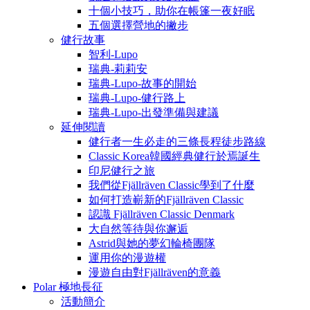
十個小技巧，助你在帳篷一夜好眠
五個選擇營地的撇步
健行故事
智利-Lupo
瑞典-莉莉安
瑞典-Lupo-故事的開始
瑞典-Lupo-健行路上
瑞典-Lupo-出發準備與建議
延伸閱讀
健行者一生必走的三條長程徒步路線
Classic Korea韓國經典健行於焉誕生
印尼健行之旅
我們從Fjällräven Classic學到了什麼
如何打造嶄新的Fjällräven Classic
認識 Fjällräven Classic Denmark
大自然等待與你邂逅
Astrid與她的夢幻輪椅團隊
運用你的漫遊權
漫遊自由對Fjällräven的意義
Polar 極地長征
活動簡介