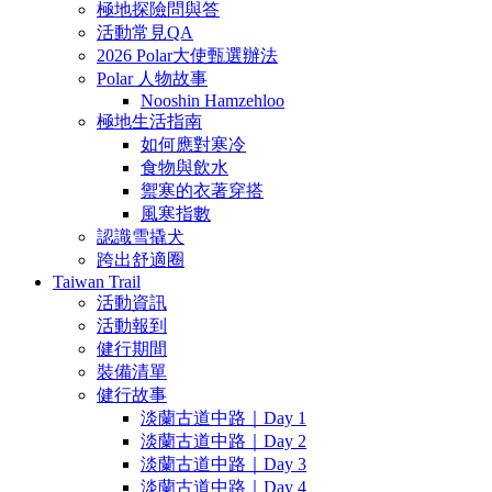
極地探險問與答
活動常見QA
2026 Polar大使甄選辦法
Polar 人物故事
Nooshin Hamzehloo
極地生活指南
如何應對寒冷
食物與飲水
禦寒的衣著穿搭
風寒指數
認識雪撬犬
跨出舒適圈
Taiwan Trail
活動資訊
活動報到
健行期間
裝備清單
健行故事
淡蘭古道中路｜Day 1
淡蘭古道中路｜Day 2
淡蘭古道中路｜Day 3
淡蘭古道中路｜Day 4