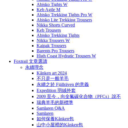
Abisko Tights W
Keb Agile M
Abisko Trekking Tights Pro W
Abisko Lite Trekking Trousers
Nikka Shorts Curved
Keb Trousers
Abisko Trekking Tights
Nikka Trousers W
Kaipak Trousers
Barents Pro Trousers
High Coast Hydratic Trousers W
Foxtrail 文章選讀
永續理念
Kånken art 2024
不只是一般羊毛
永續之於 Fjällräven 的意義
Expedition 羽絨外套
2009 至今，向全氟碳化合物（PFCs）說不
瑞典羊毛的新標準
Samlaren Q&A
Samlaren
如何保養Kånken包
山中小屋裡的Kånken包