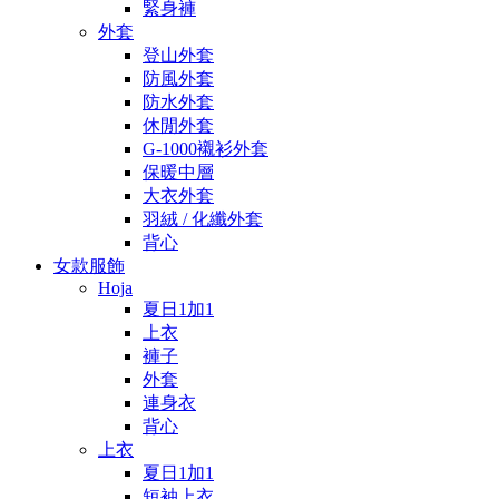
緊身褲
外套
登山外套
防風外套
防水外套
休閒外套
G-1000襯衫外套
保暖中層
大衣外套
羽絨 / 化纖外套
背心
女款服飾
Hoja
夏日1加1
上衣
褲子
外套
連身衣
背心
上衣
夏日1加1
短袖上衣