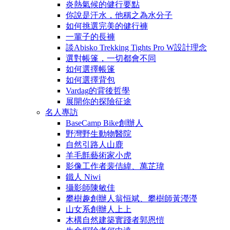
炎熱氣候的健行要點
你說是汗水，他稱之為水分子
如何挑選完美的健行褲
一輩子的長褲
談Abisko Trekking Tights Pro W設計理念
選對帳篷，一切都會不同
如何選擇帳篷
如何選擇背包
Vardag的背後哲學
展開你的探險征途
名人專訪
BaseCamp Bike創辦人
野灣野生動物醫院
自然引路人山鹿
羊毛氈藝術家小虎
影像工作者裴佶緯、萬芷瑋
鐵人 Niwi
攝影師陳敏佳
攀樹趣創辦人翁恒斌、攀樹師黃瀅瀅
山女系創辦人上上
木構自然建築實踐者郭恩愷