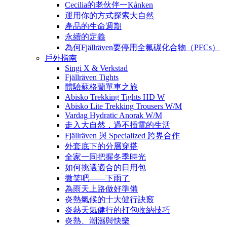
Cecilia的老伙伴一Kånken
運用你的方式探索大自然
產品的生命週期
永續的定義
為何Fjällräven要停用全氟碳化合物（PFCs）
戶外指南
Singi X & Verkstad
Fjällräven Tights
體驗蘇格蘭單車之旅
Abisko Trekking Tights HD W
Abisko Lite Trekking Trousers W/M
Vardag Hydratic Anorak W/M
走入大自然，過不插電的生活
Fjällräven 與 Specialized 跨界合作
外套底下的分層穿搭
全家一同把握冬季時光
如何挑選適合的日用包
微笑吧——下雨了
為雨天上路做好準備
炎熱氣候的十大健行訣竅
炎熱天氣健行的打包收納技巧
炎熱、潮濕與快樂