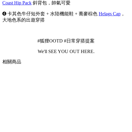
Coast Hip Pack
斜背包，帥氣可愛
➍ 卡其色牛仔短外套 + 水陸機能鞋 + 蕎麥棕色
Helags Cap
，
大地色系的出遊穿搭
#狐狸OOTD #日常穿搭提案
We'll SEE YOU OUT HERE.
相關商品