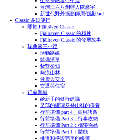
生命探險者何中達
台灣三六八創辦人陳彥宇
新世代野外攝影師周伯謙Paul
Classic 多日健行
關於 Fjällräven Classic
Fjällräven Classic 的精神
Fjällräven Classic 的發展故事
瑞典國王小徑
活動路線
裝備清單
紮營須知
無痕山林
健康與安全
交通與住宿
行前準備
給新手的健行建議
足部的護理及登山鞋的保養
行前準備 part 4：實用訣竅
行前準備 Part 3：行李收納
行前準備 Part 2：攜帶物品
行前準備 Part 1：體能
挑選和搭設完美的帳篷