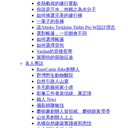
炎熱氣候的健行要點
你說是汗水，他稱之為水分子
如何挑選完美的健行褲
一輩子的長褲
談Abisko Trekking Tights Pro W設計理念
選對帳篷，一切都會不同
如何選擇帳篷
如何選擇背包
Vardag的背後哲學
展開你的探險征途
名人專訪
BaseCamp Bike創辦人
野灣野生動物醫院
自然引路人山鹿
羊毛氈藝術家小虎
影像工作者裴佶緯、萬芷瑋
鐵人 Niwi
攝影師陳敏佳
攀樹趣創辦人翁恒斌、攀樹師黃瀅瀅
山女系創辦人上上
木構自然建築實踐者郭恩愷