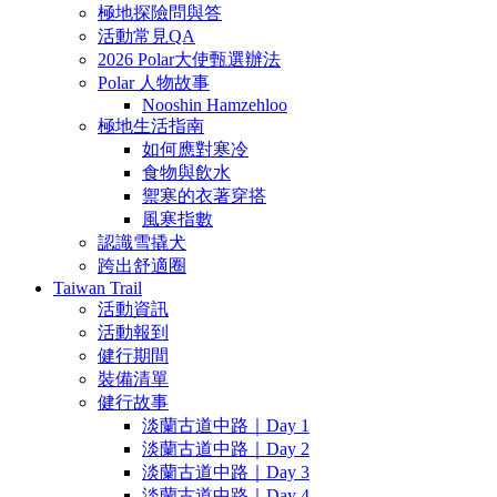
極地探險問與答
活動常見QA
2026 Polar大使甄選辦法
Polar 人物故事
Nooshin Hamzehloo
極地生活指南
如何應對寒冷
食物與飲水
禦寒的衣著穿搭
風寒指數
認識雪撬犬
跨出舒適圈
Taiwan Trail
活動資訊
活動報到
健行期間
裝備清單
健行故事
淡蘭古道中路｜Day 1
淡蘭古道中路｜Day 2
淡蘭古道中路｜Day 3
淡蘭古道中路｜Day 4