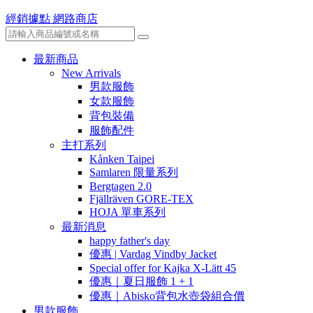
經銷據點
網路商店
最新商品
New Arrivals
男款服飾
女款服飾
背包裝備
服飾配件
主打系列
Kånken Taipei
Samlaren 限量系列
Bergtagen 2.0
Fjällräven GORE-TEX
HOJA 單車系列
最新消息
happy father's day
優惠 | Vardag Vindby Jacket
Special offer for Kajka X-Lätt 45
優惠｜夏日服飾 1 + 1
優惠｜Abisko背包水壺袋組合價
男款服飾