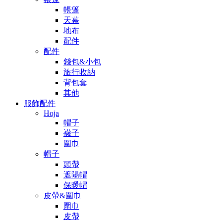
帳篷
天幕
地布
配件
配件
錢包&小包
旅行收納
背包套
其他
服飾配件
Hoja
帽子
襪子
圍巾
帽子
頭帶
遮陽帽
保暖帽
皮帶&圍巾
圍巾
皮帶