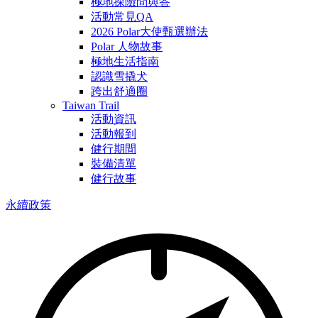
極地探險問與答
活動常見QA
2026 Polar大使甄選辦法
Polar 人物故事
極地生活指南
認識雪撬犬
跨出舒適圈
Taiwan Trail
活動資訊
活動報到
健行期間
裝備清單
健行故事
永續政策