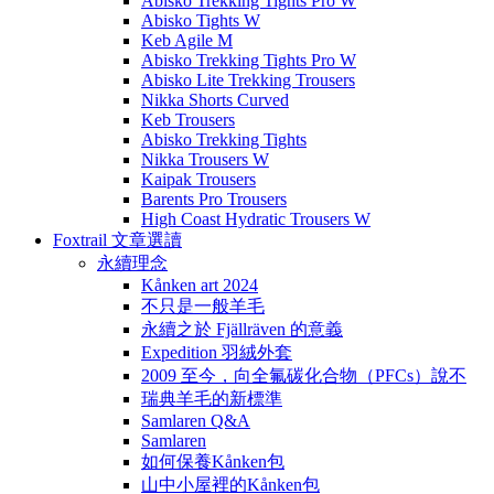
Abisko Trekking Tights Pro W
Abisko Tights W
Keb Agile M
Abisko Trekking Tights Pro W
Abisko Lite Trekking Trousers
Nikka Shorts Curved
Keb Trousers
Abisko Trekking Tights
Nikka Trousers W
Kaipak Trousers
Barents Pro Trousers
High Coast Hydratic Trousers W
Foxtrail 文章選讀
永續理念
Kånken art 2024
不只是一般羊毛
永續之於 Fjällräven 的意義
Expedition 羽絨外套
2009 至今，向全氟碳化合物（PFCs）說不
瑞典羊毛的新標準
Samlaren Q&A
Samlaren
如何保養Kånken包
山中小屋裡的Kånken包