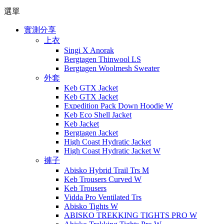
選單
實測分享
上衣
Singi X Anorak
Bergtagen Thinwool LS
Bergtagen Woolmesh Sweater
外套
Keb GTX Jacket
Keb GTX Jacket
Expedition Pack Down Hoodie W
Keb Eco Shell Jacket
Keb Jacket
Bergtagen Jacket
High Coast Hydratic Jacket
High Coast Hydratic Jacket W
褲子
Abisko Hybrid Trail Trs M
Keb Trousers Curved W
Keb Trousers
Vidda Pro Ventilated Trs
Abisko Tights W
ABISKO TREKKING TIGHTS PRO W