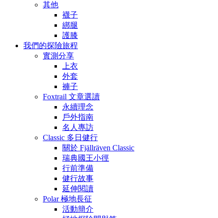
其他
襪子
綁腿
護膝
我們的探險旅程
實測分享
上衣
外套
褲子
Foxtrail 文章選讀
永續理念
戶外指南
名人專訪
Classic 多日健行
關於 Fjällräven Classic
瑞典國王小徑
行前準備
健行故事
延伸閱讀
Polar 極地長征
活動簡介