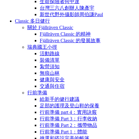
生命探險者何中達
台灣三六八創辦人陳彥宇
新世代野外攝影師周伯謙Paul
Classic 多日健行
關於 Fjällräven Classic
Fjällräven Classic 的精神
Fjällräven Classic 的發展故事
瑞典國王小徑
活動路線
裝備清單
紮營須知
無痕山林
健康與安全
交通與住宿
行前準備
給新手的健行建議
足部的護理及登山鞋的保養
行前準備 part 4：實用訣竅
行前準備 Part 3：行李收納
行前準備 Part 2：攜帶物品
行前準備 Part 1：體能
挑選和搭設完美的帳篷