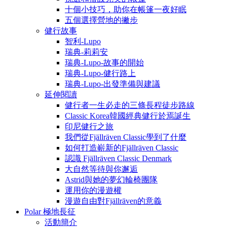
十個小技巧，助你在帳篷一夜好眠
五個選擇營地的撇步
健行故事
智利-Lupo
瑞典-莉莉安
瑞典-Lupo-故事的開始
瑞典-Lupo-健行路上
瑞典-Lupo-出發準備與建議
延伸閱讀
健行者一生必走的三條長程徒步路線
Classic Korea韓國經典健行於焉誕生
印尼健行之旅
我們從Fjällräven Classic學到了什麼
如何打造嶄新的Fjällräven Classic
認識 Fjällräven Classic Denmark
大自然等待與你邂逅
Astrid與她的夢幻輪椅團隊
運用你的漫遊權
漫遊自由對Fjällräven的意義
Polar 極地長征
活動簡介