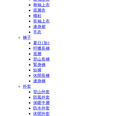
無袖上衣
底層衣
襯衫
長袖上衣
連身裙
毛衣
褲子
夏日1加1
狩獵長褲
底層
登山長褲
緊身褲
短褲
休閒長褲
連身褲
外套
登山外套
防風外套
保暖中層
防水外套
休閒外套