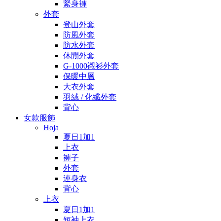
緊身褲
外套
登山外套
防風外套
防水外套
休閒外套
G-1000襯衫外套
保暖中層
大衣外套
羽絨 / 化纖外套
背心
女款服飾
Hoja
夏日1加1
上衣
褲子
外套
連身衣
背心
上衣
夏日1加1
短袖上衣