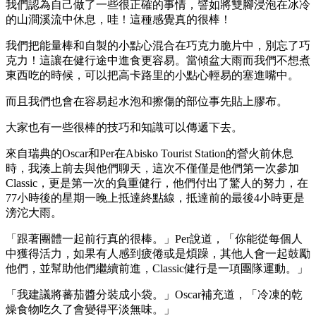
我們認為自己做了一些很正確的事情，譬如將雙腳浸泡在冰冷
的山澗溪流中休息，哇！這種感覺真的很棒！
我們把能量棒和自製的小點心混合在巧克力脆片中，別忘了巧
克力！這讓在健行途中進食更容易。當傾盆大雨而我們不想煮
東西吃的時候，可以把高卡路里的小點心輕易的塞進嘴中。
而且我們也會在容易起水泡和擦傷的部位事先貼上膠布。
大家也有一些很棒的技巧和知識可以傳遞下去。
來自瑞典的Oscar和Per在Abisko Tourist Station的營火前休息
時，我湊上前去與他們聊天，這次不僅僅是他們第一次參加
Classic，更是第一次的負重健行，他們付出了驚人的努力，在
77小時後的星期一晚上抵達終點線，抵達前的最後4小時更是
滂沱大雨。
「跟著團體一起前行真的很棒。」Per說道，「你能從每個人
中獲得活力，如果有人感到疲倦或是煩躁，其他人會一起鼓勵
他們，並幫助他們繼續前進，Classic健行是一項團隊運動。」
「我建議將蕃茄醬分裝成小袋。」Oscar補充道，「冷凍的乾
燥食物吃久了會變得平淡無味。」