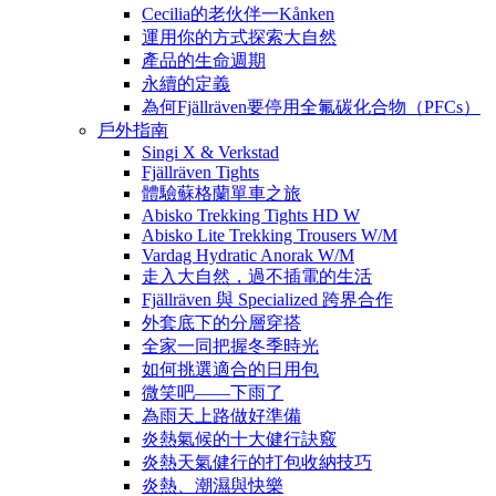
Cecilia的老伙伴一Kånken
運用你的方式探索大自然
產品的生命週期
永續的定義
為何Fjällräven要停用全氟碳化合物（PFCs）
戶外指南
Singi X & Verkstad
Fjällräven Tights
體驗蘇格蘭單車之旅
Abisko Trekking Tights HD W
Abisko Lite Trekking Trousers W/M
Vardag Hydratic Anorak W/M
走入大自然，過不插電的生活
Fjällräven 與 Specialized 跨界合作
外套底下的分層穿搭
全家一同把握冬季時光
如何挑選適合的日用包
微笑吧——下雨了
為雨天上路做好準備
炎熱氣候的十大健行訣竅
炎熱天氣健行的打包收納技巧
炎熱、潮濕與快樂