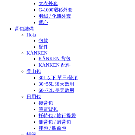
大衣外套
G-1000襯衫外套
羽絨 / 化纖外套
背心
背包裝備
Hoja
包款
配件
KÅNKEN
KÅNKEN 背包
KÅNKEN 配件
登山包
30L以下 單日/登頂
30~55L 短天數用
60~72L 長天數用
日用包
後背包
筆電背包
托特包 / 旅行提袋
側背包 / 肩背包
腰包 / 胸前包
帳篷