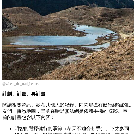
@where_the_trail_begins
計劃、計畫、再計畫
閱讀相關資訊、參考其他人的紀錄、問問那些有健行經驗的朋
友們、熟悉地圖，畢竟在曠野無法總是依賴手機的 GPS。事
前的計畫包含以下內容：
明智的選擇健行的季節（冬天不適合新手）。下太多雨