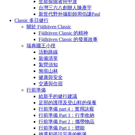
生命探險者何中達
台灣三六八創辦人陳彥宇
新世代野外攝影師周伯謙Paul
Classic 多日健行
關於 Fjällräven Classic
Fjällräven Classic 的精神
Fjällräven Classic 的發展故事
瑞典國王小徑
活動路線
裝備清單
紮營須知
無痕山林
健康與安全
交通與住宿
行前準備
給新手的健行建議
足部的護理及登山鞋的保養
行前準備 part 4：實用訣竅
行前準備 Part 3：行李收納
行前準備 Part 2：攜帶物品
行前準備 Part 1：體能
挑選和搭設完美的帳篷