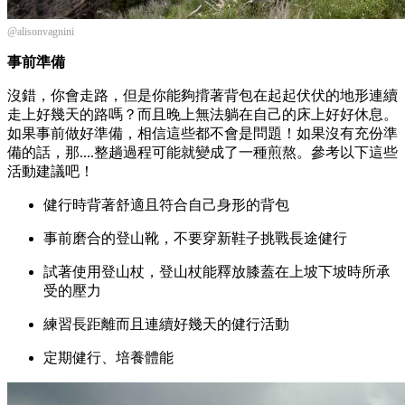
@alisonvagnini
事前準備
沒錯，你會走路，但是你能夠揹著背包在起起伏伏的地形連續
走上好幾天的路嗎？而且晚上無法躺在自己的床上好好休息。
如果事前做好準備，相信這些都不會是問題！如果沒有充份準
備的話，那....整趟過程可能就變成了一種煎熬。參考以下這些
活動建議吧！
健行時背著舒適且符合自己身形的背包
事前磨合的登山靴，不要穿新鞋子挑戰長途健行
試著使用登山杖，登山杖能釋放膝蓋在上坡下坡時所承
受的壓力
練習長距離而且連續好幾天的健行活動
定期健行、培養體能