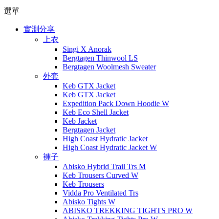
選單
實測分享
上衣
Singi X Anorak
Bergtagen Thinwool LS
Bergtagen Woolmesh Sweater
外套
Keb GTX Jacket
Keb GTX Jacket
Expedition Pack Down Hoodie W
Keb Eco Shell Jacket
Keb Jacket
Bergtagen Jacket
High Coast Hydratic Jacket
High Coast Hydratic Jacket W
褲子
Abisko Hybrid Trail Trs M
Keb Trousers Curved W
Keb Trousers
Vidda Pro Ventilated Trs
Abisko Tights W
ABISKO TREKKING TIGHTS PRO W