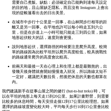
需要自己煮飯。缺點：必須確定自己能夠到達每天設定
的目的地，且山屋缺乏隱私，而且沒有 Instagram 上會出
現的從帳篷看出去的日出美景。
在城市中步行十公里是一回事，在山林間步行相等的距
離又是另一回事。在平地也許可以每小時走五到六公
里，但是在步道上一小時可能只能走三到四公里，如果
地形起伏較大的話，速度則會更慢。
說到地形起伏，選擇路徑的時候要注意爬升高度。較簡
單的路線因為比較平坦所以爬升高度較低，較具挑戰性
的路線通常爬升的高度會比較高。
前兩天和最後一天在心理上和生理上都是最難熬的，出
發幾天後身體就會開始慢慢進入狀況，所以路線太短不
一定好，建議把天數拉長，然後把休息的天數也都算在
內。
我們建議新手在從事山屋之間的健行 (hut-to-hut treks) 時，可
以在平坦的地形上每天走15到20公里。如果計畫野營，則需要
比較多的休息時間，每天安排走個12到17公里比較理想。如果
選擇的路線坡度變化較大時，平均每天步行10到15公里會比較