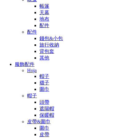
帳篷
天幕
地布
配件
配件
錢包&小包
旅行收納
背包套
其他
服飾配件
Hoja
帽子
襪子
圍巾
帽子
頭帶
遮陽帽
保暖帽
皮帶&圍巾
圍巾
皮帶