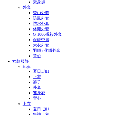
緊身褲
外套
登山外套
防風外套
防水外套
休閒外套
G-1000襯衫外套
保暖中層
大衣外套
羽絨 / 化纖外套
背心
女款服飾
Hoja
夏日1加1
上衣
褲子
外套
連身衣
背心
上衣
夏日1加1
短袖上衣