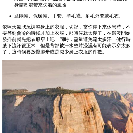
身體潮濕帶來失溫的風險。
遮陽帽、保暖帽、手套、羊毛襪、刷毛外套或毛衣。
依照天氣狀況調整身上的衣服，切記，當你停下來休息時，不
要等到會冷的時候才加上衣服，那時候就太慢了，在還沒開始
發抖前就先把衣服穿上吧！同時，盡量避免流太多汗，健行時
腋下流汗很正常，但是背部被汗水整片浸濕有可能表示穿太多
了，這時候要放慢腳步或是減少身上衣服的件數。