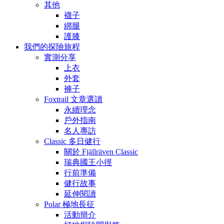
其他
襪子
綁腿
護膝
我們的探險旅程
實測分享
上衣
外套
褲子
Foxtrail 文章選讀
永續理念
戶外指南
名人專訪
Classic 多日健行
關於 Fjällräven Classic
瑞典國王小徑
行前準備
健行故事
延伸閱讀
Polar 極地長征
活動簡介