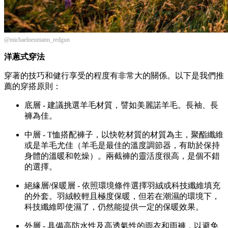
@michaelneumann_redgun
洋蔥式穿法
穿著的技巧和健行享受的程度有非常大的關係。以下是我們推
薦的穿搭原則：
底層 - 建議挑選羊毛材質，譬如美麗諾羊毛。長袖、長
褲為佳。
中層 - T恤搭配褲子，以快乾材質的材質為主，聚酯纖維
或是羊毛尤佳（羊毛是最佳的溫度調節器，有助於保持
身體的溫暖和乾燥）。兩截褲的靈活度很高，是個不錯
的選擇。
絕緣層/保暖層 - 依照環境條件選擇羽絨或科技纖維填充
的外套。羽絨較輕且極度保暖，但若在潮濕的環境下，
科技纖維即使濕了，仍然能提供一定的保暖效果。
外層 - 具備高防水性及高透氣性的雨衣和雨褲，以避免