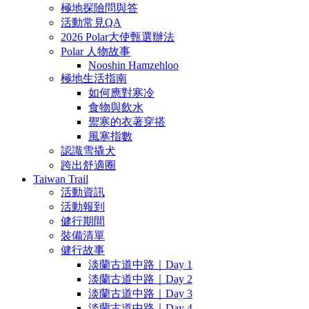
極地探險問與答
活動常見QA
2026 Polar大使甄選辦法
Polar 人物故事
Nooshin Hamzehloo
極地生活指南
如何應對寒冷
食物與飲水
禦寒的衣著穿搭
風寒指數
認識雪撬犬
跨出舒適圈
Taiwan Trail
活動資訊
活動報到
健行期間
裝備清單
健行故事
淡蘭古道中路｜Day 1
淡蘭古道中路｜Day 2
淡蘭古道中路｜Day 3
淡蘭古道中路｜Day 4