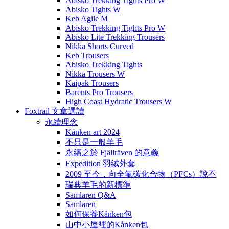
Abisko Trekking Tights Pro W
Abisko Tights W
Keb Agile M
Abisko Trekking Tights Pro W
Abisko Lite Trekking Trousers
Nikka Shorts Curved
Keb Trousers
Abisko Trekking Tights
Nikka Trousers W
Kaipak Trousers
Barents Pro Trousers
High Coast Hydratic Trousers W
Foxtrail 文章選讀
永續理念
Kånken art 2024
不只是一般羊毛
永續之於 Fjällräven 的意義
Expedition 羽絨外套
2009 至今，向全氟碳化合物（PFCs）說不
瑞典羊毛的新標準
Samlaren Q&A
Samlaren
如何保養Kånken包
山中小屋裡的Kånken包