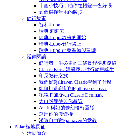
十個小技巧，助你在帳篷一夜好眠
五個選擇營地的撇步
健行故事
智利-Lupo
瑞典-莉莉安
瑞典-Lupo-故事的開始
瑞典-Lupo-健行路上
瑞典-Lupo-出發準備與建議
延伸閱讀
健行者一生必走的三條長程徒步路線
Classic Korea韓國經典健行於焉誕生
印尼健行之旅
我們從Fjällräven Classic學到了什麼
如何打造嶄新的Fjällräven Classic
認識 Fjällräven Classic Denmark
大自然等待與你邂逅
Astrid與她的夢幻輪椅團隊
運用你的漫遊權
漫遊自由對Fjällräven的意義
Polar 極地長征
活動簡介