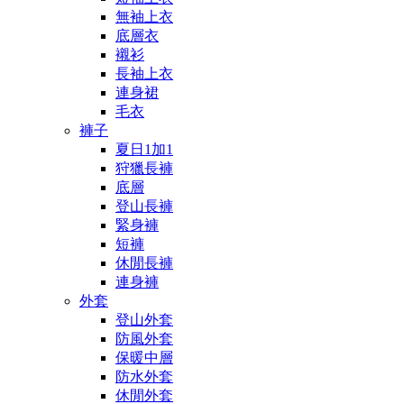
無袖上衣
底層衣
襯衫
長袖上衣
連身裙
毛衣
褲子
夏日1加1
狩獵長褲
底層
登山長褲
緊身褲
短褲
休閒長褲
連身褲
外套
登山外套
防風外套
保暖中層
防水外套
休閒外套