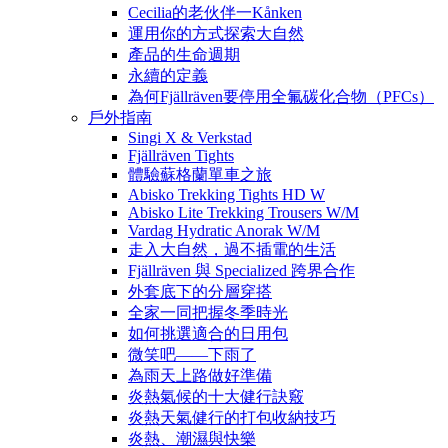
Cecilia的老伙伴一Kånken
運用你的方式探索大自然
產品的生命週期
永續的定義
為何Fjällräven要停用全氟碳化合物（PFCs）
戶外指南
Singi X & Verkstad
Fjällräven Tights
體驗蘇格蘭單車之旅
Abisko Trekking Tights HD W
Abisko Lite Trekking Trousers W/M
Vardag Hydratic Anorak W/M
走入大自然，過不插電的生活
Fjällräven 與 Specialized 跨界合作
外套底下的分層穿搭
全家一同把握冬季時光
如何挑選適合的日用包
微笑吧——下雨了
為雨天上路做好準備
炎熱氣候的十大健行訣竅
炎熱天氣健行的打包收納技巧
炎熱、潮濕與快樂