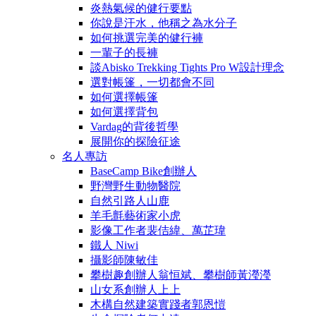
炎熱氣候的健行要點
你說是汗水，他稱之為水分子
如何挑選完美的健行褲
一輩子的長褲
談Abisko Trekking Tights Pro W設計理念
選對帳篷，一切都會不同
如何選擇帳篷
如何選擇背包
Vardag的背後哲學
展開你的探險征途
名人專訪
BaseCamp Bike創辦人
野灣野生動物醫院
自然引路人山鹿
羊毛氈藝術家小虎
影像工作者裴佶緯、萬芷瑋
鐵人 Niwi
攝影師陳敏佳
攀樹趣創辦人翁恒斌、攀樹師黃瀅瀅
山女系創辦人上上
木構自然建築實踐者郭恩愷