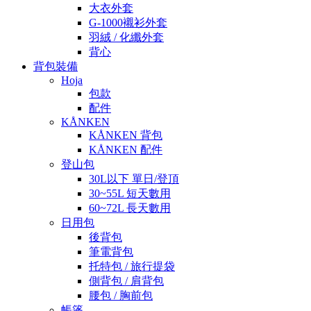
大衣外套
G-1000襯衫外套
羽絨 / 化纖外套
背心
背包裝備
Hoja
包款
配件
KÅNKEN
KÅNKEN 背包
KÅNKEN 配件
登山包
30L以下 單日/登頂
30~55L 短天數用
60~72L 長天數用
日用包
後背包
筆電背包
托特包 / 旅行提袋
側背包 / 肩背包
腰包 / 胸前包
帳篷