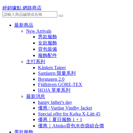
經銷據點
網路商店
最新商品
New Arrivals
男款服飾
女款服飾
背包裝備
服飾配件
主打系列
Kånken Taipei
Samlaren 限量系列
Bergtagen 2.0
Fjällräven GORE-TEX
HOJA 單車系列
最新消息
happy father's day
優惠 | Vardag Vindby Jacket
Special offer for Kajka X-Lätt 45
優惠｜夏日服飾 1 + 1
優惠｜Abisko背包水壺袋組合價
男款服飾