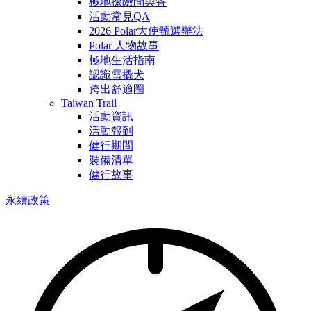
極地探險問與答
活動常見QA
2026 Polar大使甄選辦法
Polar 人物故事
極地生活指南
認識雪撬犬
跨出舒適圈
Taiwan Trail
活動資訊
活動報到
健行期間
裝備清單
健行故事
永續政策