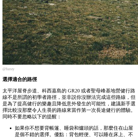
@fursty
選擇適合的路徑
太平洋屋脊步道、科西嘉島的 GR20 或者聖母峰基地營健行路
線不是所謂的初學者路徑，並非説你沒辦法完成這些路線，但
是為了提高健行的樂趣且降低意外發生的可能性，建議新手選
擇比較沒那麼令人生畏的路線來當作第一次長途健行的體驗。
同時不要忽略以下的提醒：
如果你不想要背帳篷、睡袋和爐頭的話，那麼住在山屋
是個不錯的選擇。優點：背包輕便、可以睡在床上、不