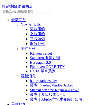
經銷據點
網路商店
最新商品
New Arrivals
男款服飾
女款服飾
背包裝備
服飾配件
主打系列
Kånken Taipei
Samlaren 限量系列
Bergtagen 2.0
Fjällräven GORE-TEX
HOJA 單車系列
最新消息
happy father's day
優惠 | Vardag Vindby Jacket
Special offer for Kajka X-Lätt 45
優惠｜夏日服飾 1 + 1
優惠｜Abisko背包水壺袋組合價
男款服飾