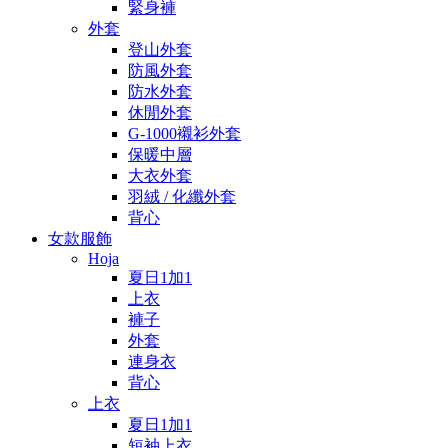
緊身褲
外套
登山外套
防風外套
防水外套
休閒外套
G-1000襯衫外套
保暖中層
大衣外套
羽絨 / 化纖外套
背心
女款服飾
Hoja
夏日1加1
上衣
褲子
外套
連身衣
背心
上衣
夏日1加1
短袖上衣