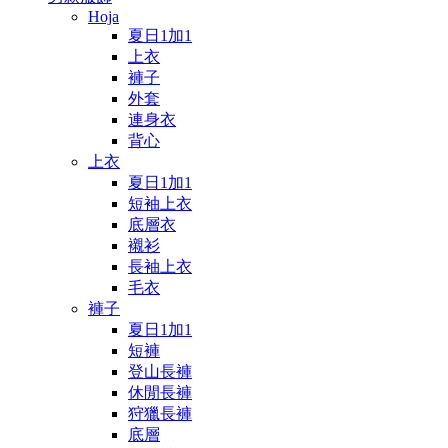
Hoja
夏日1加1
上衣
褲子
外套
連身衣
背心
上衣
夏日1加1
短袖上衣
底層衣
襯衫
長袖上衣
毛衣
褲子
夏日1加1
短褲
登山長褲
休閒長褲
狩獵長褲
底層