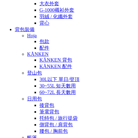
大衣外套
G-1000襯衫外套
羽絨 / 化纖外套
背心
背包裝備
Hoja
包款
配件
KÅNKEN
KÅNKEN 背包
KÅNKEN 配件
登山包
30L以下 單日/登頂
30~55L 短天數用
60~72L 長天數用
日用包
後背包
筆電背包
托特包 / 旅行提袋
側背包 / 肩背包
腰包 / 胸前包
帳篷