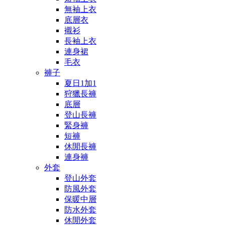
無袖上衣
底層衣
襯衫
長袖上衣
連身裙
毛衣
褲子
夏日1加1
狩獵長褲
底層
登山長褲
緊身褲
短褲
休閒長褲
連身褲
外套
登山外套
防風外套
保暖中層
防水外套
休閒外套