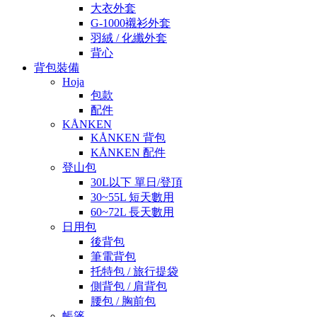
大衣外套
G-1000襯衫外套
羽絨 / 化纖外套
背心
背包裝備
Hoja
包款
配件
KÅNKEN
KÅNKEN 背包
KÅNKEN 配件
登山包
30L以下 單日/登頂
30~55L 短天數用
60~72L 長天數用
日用包
後背包
筆電背包
托特包 / 旅行提袋
側背包 / 肩背包
腰包 / 胸前包
帳篷