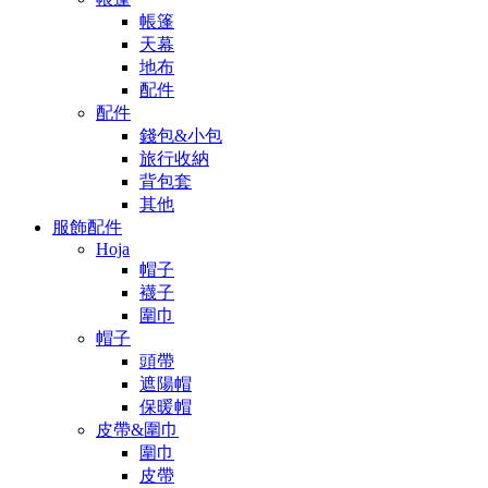
帳篷
天幕
地布
配件
配件
錢包&小包
旅行收納
背包套
其他
服飾配件
Hoja
帽子
襪子
圍巾
帽子
頭帶
遮陽帽
保暖帽
皮帶&圍巾
圍巾
皮帶