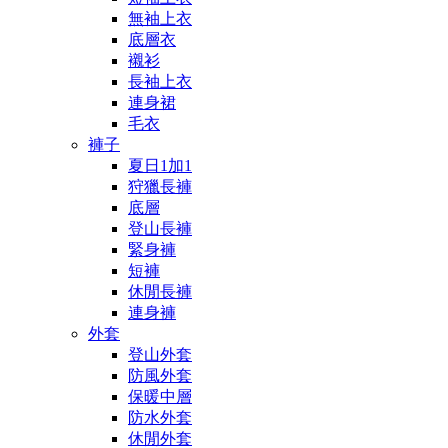
無袖上衣
底層衣
襯衫
長袖上衣
連身裙
毛衣
褲子
夏日1加1
狩獵長褲
底層
登山長褲
緊身褲
短褲
休閒長褲
連身褲
外套
登山外套
防風外套
保暖中層
防水外套
休閒外套