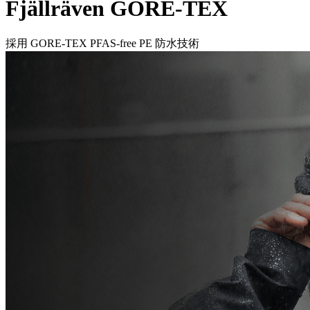
Fjällräven GORE-TEX
採用 GORE-TEX PFAS-free PE 防水技術