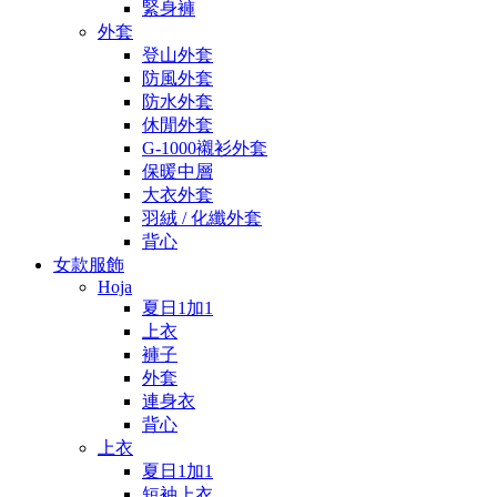
緊身褲
外套
登山外套
防風外套
防水外套
休閒外套
G-1000襯衫外套
保暖中層
大衣外套
羽絨 / 化纖外套
背心
女款服飾
Hoja
夏日1加1
上衣
褲子
外套
連身衣
背心
上衣
夏日1加1
短袖上衣