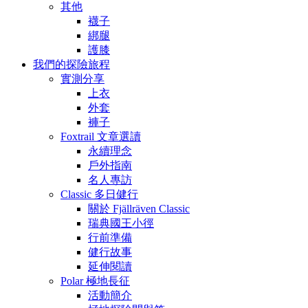
其他
襪子
綁腿
護膝
我們的探險旅程
實測分享
上衣
外套
褲子
Foxtrail 文章選讀
永續理念
戶外指南
名人專訪
Classic 多日健行
關於 Fjällräven Classic
瑞典國王小徑
行前準備
健行故事
延伸閱讀
Polar 極地長征
活動簡介