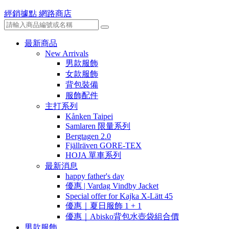
經銷據點
網路商店
最新商品
New Arrivals
男款服飾
女款服飾
背包裝備
服飾配件
主打系列
Kånken Taipei
Samlaren 限量系列
Bergtagen 2.0
Fjällräven GORE-TEX
HOJA 單車系列
最新消息
happy father's day
優惠 | Vardag Vindby Jacket
Special offer for Kajka X-Lätt 45
優惠｜夏日服飾 1 + 1
優惠｜Abisko背包水壺袋組合價
男款服飾