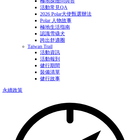
極地探險問與答
活動常見QA
2026 Polar大使甄選辦法
Polar 人物故事
極地生活指南
認識雪撬犬
跨出舒適圈
Taiwan Trail
活動資訊
活動報到
健行期間
裝備清單
健行故事
永續政策