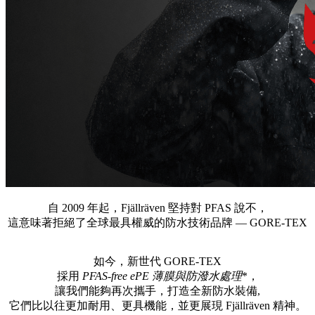
自 2009 年起，Fjällräven 堅持對 PFAS 說不，
這意味著拒絕了全球最具權威的防水技術品牌 — GORE-TEX
如今，新世代 GORE-TEX
採用
PFAS-free
ePE 薄膜與防潑水處理
*，
讓我們能夠再次攜手，打造全新防水裝備,
它們比以往更加耐用、更具機能，並更展現 Fjällräven 精神。