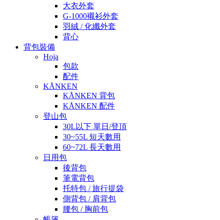
大衣外套
G-1000襯衫外套
羽絨 / 化纖外套
背心
背包裝備
Hoja
包款
配件
KÅNKEN
KÅNKEN 背包
KÅNKEN 配件
登山包
30L以下 單日/登頂
30~55L 短天數用
60~72L 長天數用
日用包
後背包
筆電背包
托特包 / 旅行提袋
側背包 / 肩背包
腰包 / 胸前包
帳篷