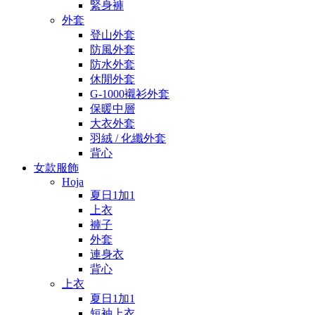
緊身褲
外套
登山外套
防風外套
防水外套
休閒外套
G-1000襯衫外套
保暖中層
大衣外套
羽絨 / 化纖外套
背心
女款服飾
Hoja
夏日1加1
上衣
褲子
外套
連身衣
背心
上衣
夏日1加1
短袖上衣