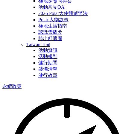
極地探險問與答
活動常見QA
2026 Polar大使甄選辦法
Polar 人物故事
極地生活指南
認識雪撬犬
跨出舒適圈
Taiwan Trail
活動資訊
活動報到
健行期間
裝備清單
健行故事
永續政策