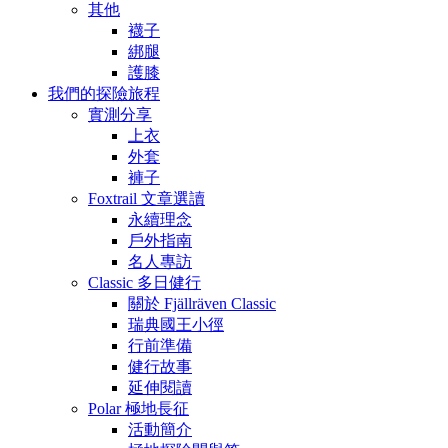
其他
襪子
綁腿
護膝
我們的探險旅程
實測分享
上衣
外套
褲子
Foxtrail 文章選讀
永續理念
戶外指南
名人專訪
Classic 多日健行
關於 Fjällräven Classic
瑞典國王小徑
行前準備
健行故事
延伸閱讀
Polar 極地長征
活動簡介