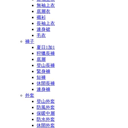
無袖上衣
底層衣
襯衫
長袖上衣
連身裙
毛衣
褲子
夏日1加1
狩獵長褲
底層
登山長褲
緊身褲
短褲
休閒長褲
連身褲
外套
登山外套
防風外套
保暖中層
防水外套
休閒外套