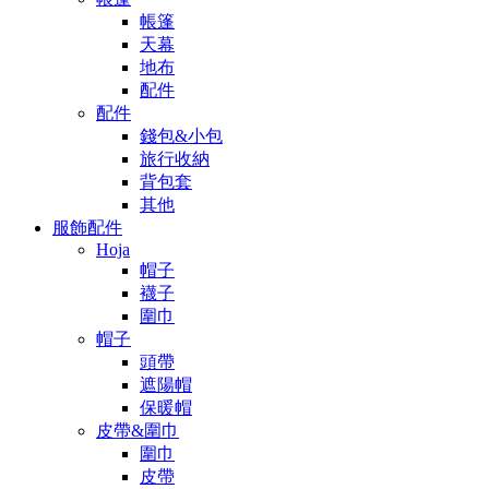
帳篷
天幕
地布
配件
配件
錢包&小包
旅行收納
背包套
其他
服飾配件
Hoja
帽子
襪子
圍巾
帽子
頭帶
遮陽帽
保暖帽
皮帶&圍巾
圍巾
皮帶