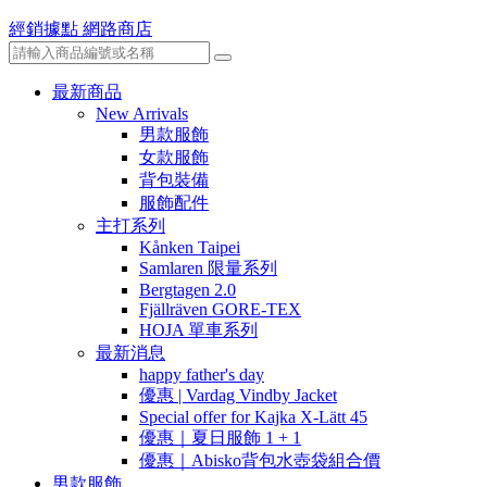
經銷據點
網路商店
最新商品
New Arrivals
男款服飾
女款服飾
背包裝備
服飾配件
主打系列
Kånken Taipei
Samlaren 限量系列
Bergtagen 2.0
Fjällräven GORE-TEX
HOJA 單車系列
最新消息
happy father's day
優惠 | Vardag Vindby Jacket
Special offer for Kajka X-Lätt 45
優惠｜夏日服飾 1 + 1
優惠｜Abisko背包水壺袋組合價
男款服飾