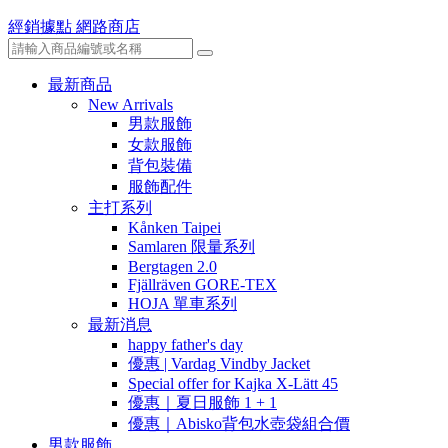
經銷據點
網路商店
最新商品
New Arrivals
男款服飾
女款服飾
背包裝備
服飾配件
主打系列
Kånken Taipei
Samlaren 限量系列
Bergtagen 2.0
Fjällräven GORE-TEX
HOJA 單車系列
最新消息
happy father's day
優惠 | Vardag Vindby Jacket
Special offer for Kajka X-Lätt 45
優惠｜夏日服飾 1 + 1
優惠｜Abisko背包水壺袋組合價
男款服飾