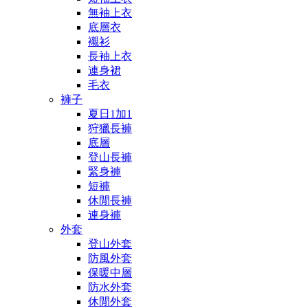
無袖上衣
底層衣
襯衫
長袖上衣
連身裙
毛衣
褲子
夏日1加1
狩獵長褲
底層
登山長褲
緊身褲
短褲
休閒長褲
連身褲
外套
登山外套
防風外套
保暖中層
防水外套
休閒外套