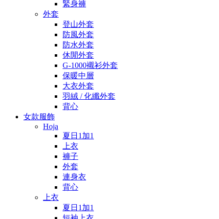
緊身褲
外套
登山外套
防風外套
防水外套
休閒外套
G-1000襯衫外套
保暖中層
大衣外套
羽絨 / 化纖外套
背心
女款服飾
Hoja
夏日1加1
上衣
褲子
外套
連身衣
背心
上衣
夏日1加1
短袖上衣