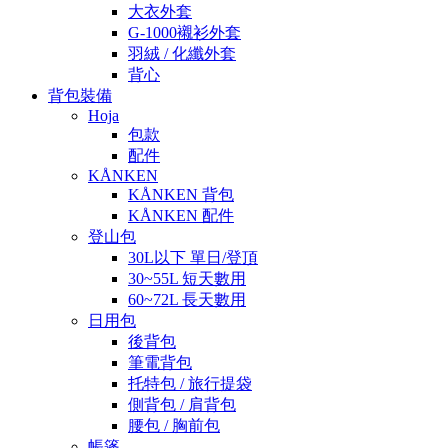
大衣外套
G-1000襯衫外套
羽絨 / 化纖外套
背心
背包裝備
Hoja
包款
配件
KÅNKEN
KÅNKEN 背包
KÅNKEN 配件
登山包
30L以下 單日/登頂
30~55L 短天數用
60~72L 長天數用
日用包
後背包
筆電背包
托特包 / 旅行提袋
側背包 / 肩背包
腰包 / 胸前包
帳篷