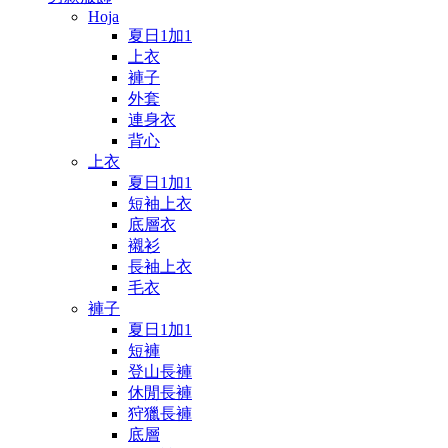
Hoja
夏日1加1
上衣
褲子
外套
連身衣
背心
上衣
夏日1加1
短袖上衣
底層衣
襯衫
長袖上衣
毛衣
褲子
夏日1加1
短褲
登山長褲
休閒長褲
狩獵長褲
底層