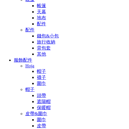
帳篷
天幕
地布
配件
配件
錢包&小包
旅行收納
背包套
其他
服飾配件
Hoja
帽子
襪子
圍巾
帽子
頭帶
遮陽帽
保暖帽
皮帶&圍巾
圍巾
皮帶