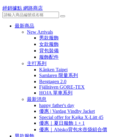
經銷據點
網路商店
最新商品
New Arrivals
男款服飾
女款服飾
背包裝備
服飾配件
主打系列
Kånken Taipei
Samlaren 限量系列
Bergtagen 2.0
Fjällräven GORE-TEX
HOJA 單車系列
最新消息
happy father's day
優惠 | Vardag Vindby Jacket
Special offer for Kajka X-Lätt 45
優惠｜夏日服飾 1 + 1
優惠｜Abisko背包水壺袋組合價
男款服飾