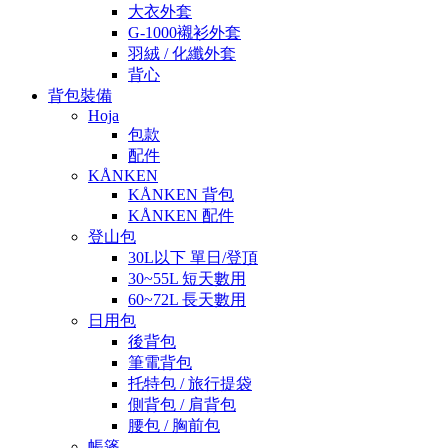
大衣外套
G-1000襯衫外套
羽絨 / 化纖外套
背心
背包裝備
Hoja
包款
配件
KÅNKEN
KÅNKEN 背包
KÅNKEN 配件
登山包
30L以下 單日/登頂
30~55L 短天數用
60~72L 長天數用
日用包
後背包
筆電背包
托特包 / 旅行提袋
側背包 / 肩背包
腰包 / 胸前包
帳篷