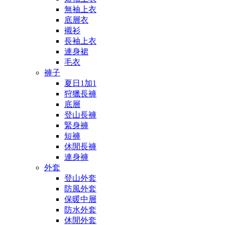
無袖上衣
底層衣
襯衫
長袖上衣
連身裙
毛衣
褲子
夏日1加1
狩獵長褲
底層
登山長褲
緊身褲
短褲
休閒長褲
連身褲
外套
登山外套
防風外套
保暖中層
防水外套
休閒外套