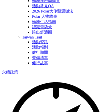
極地探險問與答
活動常見QA
2026 Polar大使甄選辦法
Polar 人物故事
極地生活指南
認識雪撬犬
跨出舒適圈
Taiwan Trail
活動資訊
活動報到
健行期間
裝備清單
健行故事
永續政策