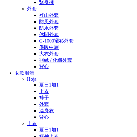
緊身褲
外套
登山外套
防風外套
防水外套
休閒外套
G-1000襯衫外套
保暖中層
大衣外套
羽絨 / 化纖外套
背心
女款服飾
Hoja
夏日1加1
上衣
褲子
外套
連身衣
背心
上衣
夏日1加1
短袖上衣