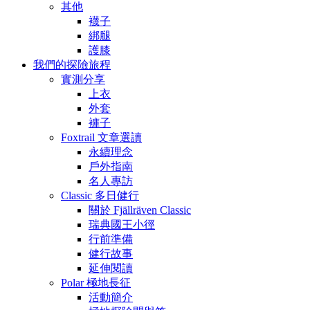
其他
襪子
綁腿
護膝
我們的探險旅程
實測分享
上衣
外套
褲子
Foxtrail 文章選讀
永續理念
戶外指南
名人專訪
Classic 多日健行
關於 Fjällräven Classic
瑞典國王小徑
行前準備
健行故事
延伸閱讀
Polar 極地長征
活動簡介