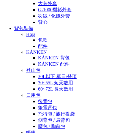
大衣外套
G-1000襯衫外套
羽絨 / 化纖外套
背心
背包裝備
Hoja
包款
配件
KÅNKEN
KÅNKEN 背包
KÅNKEN 配件
登山包
30L以下 單日/登頂
30~55L 短天數用
60~72L 長天數用
日用包
後背包
筆電背包
托特包 / 旅行提袋
側背包 / 肩背包
腰包 / 胸前包
帳篷