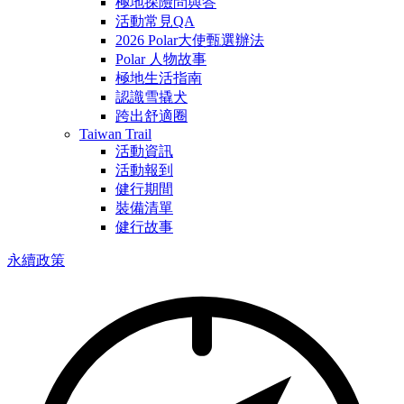
極地探險問與答
活動常見QA
2026 Polar大使甄選辦法
Polar 人物故事
極地生活指南
認識雪撬犬
跨出舒適圈
Taiwan Trail
活動資訊
活動報到
健行期間
裝備清單
健行故事
永續政策