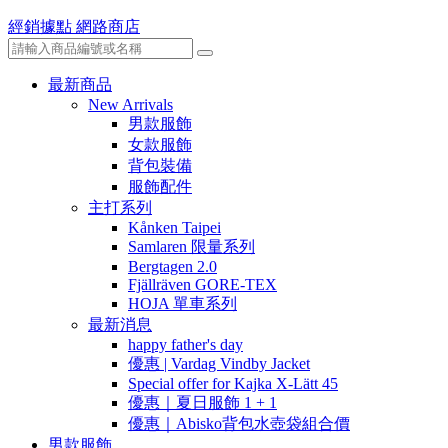
經銷據點
網路商店
最新商品
New Arrivals
男款服飾
女款服飾
背包裝備
服飾配件
主打系列
Kånken Taipei
Samlaren 限量系列
Bergtagen 2.0
Fjällräven GORE-TEX
HOJA 單車系列
最新消息
happy father's day
優惠 | Vardag Vindby Jacket
Special offer for Kajka X-Lätt 45
優惠｜夏日服飾 1 + 1
優惠｜Abisko背包水壺袋組合價
男款服飾