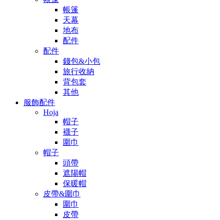
帳篷
天幕
地布
配件
配件
錢包&小包
旅行收納
背包套
其他
服飾配件
Hoja
帽子
襪子
圍巾
帽子
頭帶
遮陽帽
保暖帽
皮帶&圍巾
圍巾
皮帶