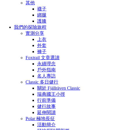
其他
襪子
綁腿
護膝
我們的探險旅程
實測分享
上衣
外套
褲子
Foxtrail 文章選讀
永續理念
戶外指南
名人專訪
Classic 多日健行
關於 Fjällräven Classic
瑞典國王小徑
行前準備
健行故事
延伸閱讀
Polar 極地長征
活動簡介