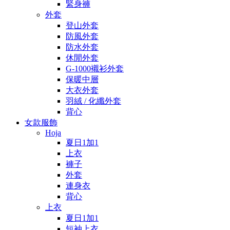
緊身褲
外套
登山外套
防風外套
防水外套
休閒外套
G-1000襯衫外套
保暖中層
大衣外套
羽絨 / 化纖外套
背心
女款服飾
Hoja
夏日1加1
上衣
褲子
外套
連身衣
背心
上衣
夏日1加1
短袖上衣