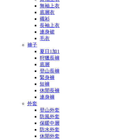
無袖上衣
底層衣
襯衫
長袖上衣
連身裙
毛衣
褲子
夏日1加1
狩獵長褲
底層
登山長褲
緊身褲
短褲
休閒長褲
連身褲
外套
登山外套
防風外套
保暖中層
防水外套
休閒外套