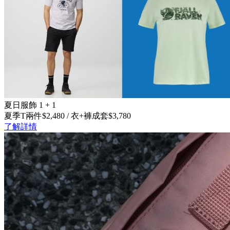
夏日服飾 1 + 1
夏季T兩件$2,480 / 衣+褲成套$3,780
了解詳情