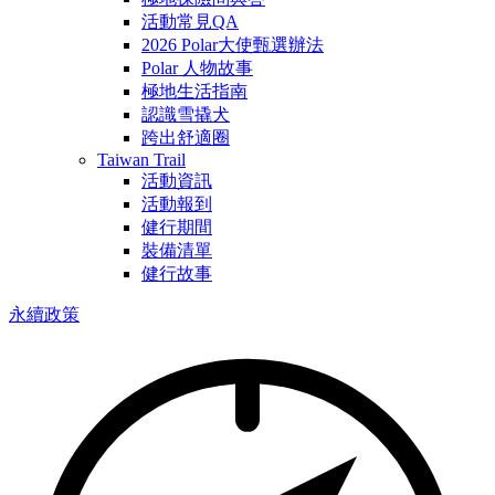
活動常見QA
2026 Polar大使甄選辦法
Polar 人物故事
極地生活指南
認識雪撬犬
跨出舒適圈
Taiwan Trail
活動資訊
活動報到
健行期間
裝備清單
健行故事
永續政策