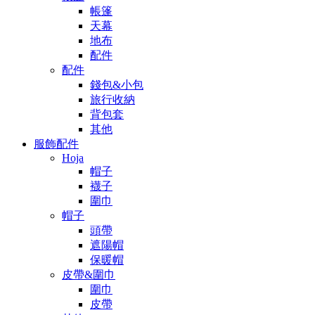
帳篷
天幕
地布
配件
配件
錢包&小包
旅行收納
背包套
其他
服飾配件
Hoja
帽子
襪子
圍巾
帽子
頭帶
遮陽帽
保暖帽
皮帶&圍巾
圍巾
皮帶