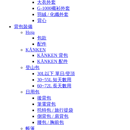
大衣外套
G-1000襯衫外套
羽絨 / 化纖外套
背心
背包裝備
Hoja
包款
配件
KÅNKEN
KÅNKEN 背包
KÅNKEN 配件
登山包
30L以下 單日/登頂
30~55L 短天數用
60~72L 長天數用
日用包
後背包
筆電背包
托特包 / 旅行提袋
側背包 / 肩背包
腰包 / 胸前包
帳篷