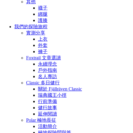
其他
襪子
綁腿
護膝
我們的探險旅程
實測分享
上衣
外套
褲子
Foxtrail 文章選讀
永續理念
戶外指南
名人專訪
Classic 多日健行
關於 Fjällräven Classic
瑞典國王小徑
行前準備
健行故事
延伸閱讀
Polar 極地長征
活動簡介
極地探險問與答