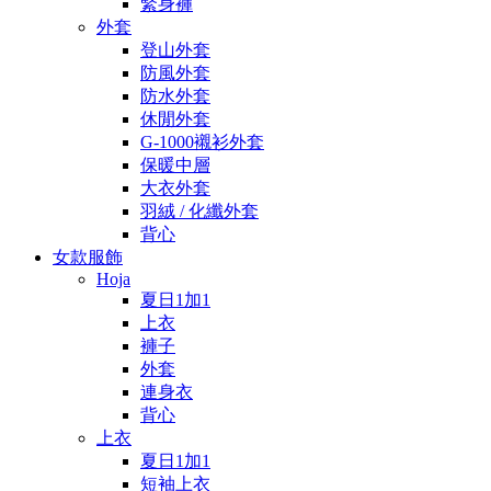
緊身褲
外套
登山外套
防風外套
防水外套
休閒外套
G-1000襯衫外套
保暖中層
大衣外套
羽絨 / 化纖外套
背心
女款服飾
Hoja
夏日1加1
上衣
褲子
外套
連身衣
背心
上衣
夏日1加1
短袖上衣