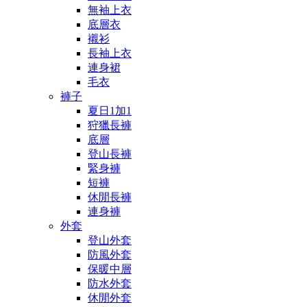
無袖上衣
底層衣
襯衫
長袖上衣
連身裙
毛衣
褲子
夏日1加1
狩獵長褲
底層
登山長褲
緊身褲
短褲
休閒長褲
連身褲
外套
登山外套
防風外套
保暖中層
防水外套
休閒外套