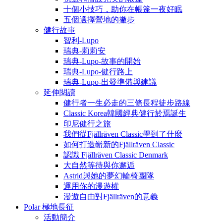
十個小技巧，助你在帳篷一夜好眠
五個選擇營地的撇步
健行故事
智利-Lupo
瑞典-莉莉安
瑞典-Lupo-故事的開始
瑞典-Lupo-健行路上
瑞典-Lupo-出發準備與建議
延伸閱讀
健行者一生必走的三條長程徒步路線
Classic Korea韓國經典健行於焉誕生
印尼健行之旅
我們從Fjällräven Classic學到了什麼
如何打造嶄新的Fjällräven Classic
認識 Fjällräven Classic Denmark
大自然等待與你邂逅
Astrid與她的夢幻輪椅團隊
運用你的漫遊權
漫遊自由對Fjällräven的意義
Polar 極地長征
活動簡介