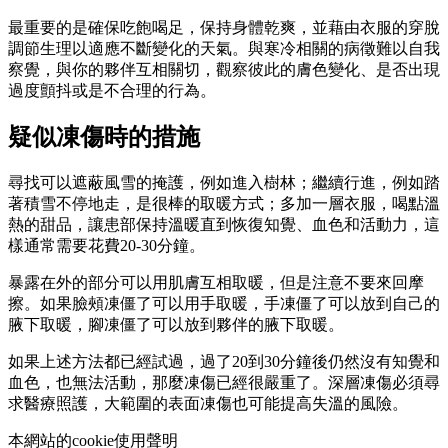
最重要的是確保吃飽喝足，保持身體乾爽，並藉由衣服的穿脫
調節生理以適應不斷變化的天氣。與寒冷相關的病徵難以自我
察覺，與你的夥伴互相關切，觀察彼此的膚色變化、是否出現
過度顫抖或是不合理的行為。
疑似凍傷時的措施
尋找可以遮蔽風雪的掩護，例如進入樹林；繼續行進，例如踏
著積雪不停地走，是很棒的取暖方式；多加一層衣服，喝點溫
熱的甜品，讓患部保持溫暖直到恢復知覺、血色和活動力，這
樣通常需要花費20-30分鐘。
暴露在外的部分可以用肌膚互相取暖，但是注意不要來回摩
擦。如果臉頰凍僵了可以用手取暖，手凍僵了可以放到自己的
腋下取暖，腳凍僵了可以放到夥伴的腋下取暖。
如果上述方法都已經試過，過了20到30分鐘後仍然沒有知覺和
血色，也無法活動，那麼凍傷已經很嚴重了。深層凍傷必須尋
求醫療照護，大範圍的表面凍傷也可能提高失溫的風險。
本網站的cookie使用聲明