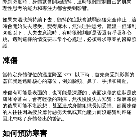
降到35度時，身體就會開始顫抖，這時很難控制自己的肌肉，
理性思考的能力和專注力都會受到影響。
如果失溫狀態持續下去，顫抖的症狀會減弱然後完全停止，這
時會開始失去感受、變得麻木，無法理性思考。體溫一但降到
30度以下，人失去意識時，有時很難判斷是否還有呼吸和心
跳。遇到這樣的情況要非常小心處理，必須尋求專業的醫療照
護。
凍傷
當特定身體部位的溫度降至 37°C 以下時，首先會受到影響的
器官就是遠離核心的部位，例如臉頰、鼻子、手指和腳趾。
凍傷有可能是表面的，也可能是深層的，表面凍傷的症狀是皮
膚冰冷蒼白，會有輕微的刺痛，然後慢慢失去知覺；深層凍傷
的後果可能不堪設想，甚至造成身體組織長期受損。然而凍傷
的人往往因為疲於應付惡劣天氣或其他壓力而沒感覺到疼痛，
因此忽略了身體發出的警訊。
如何預防寒害