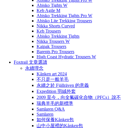
Abisko Trekking Tights Pro W
Abisko Tights W
Keb Agile M
Abisko Trekking Tights Pro W
Abisko Lite Trekking Trousers
Nikka Shorts Curved
Keb Trousers
Abisko Trekking Tights
Nikka Trousers W
Kaipak Trousers
Barents Pro Trousers
High Coast Hydratic Trousers W
Foxtrail 文章選讀
永續理念
Kånken art 2024
不只是一般羊毛
永續之於 Fjällräven 的意義
Expedition 羽絨外套
2009 至今，向全氟碳化合物（PFCs）說不
瑞典羊毛的新標準
Samlaren Q&A
Samlaren
如何保養Kånken包
山中小屋裡的Kånken包