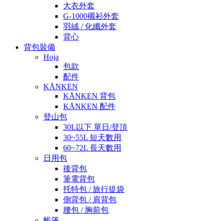
大衣外套
G-1000襯衫外套
羽絨 / 化纖外套
背心
背包裝備
Hoja
包款
配件
KÅNKEN
KÅNKEN 背包
KÅNKEN 配件
登山包
30L以下 單日/登頂
30~55L 短天數用
60~72L 長天數用
日用包
後背包
筆電背包
托特包 / 旅行提袋
側背包 / 肩背包
腰包 / 胸前包
帳篷