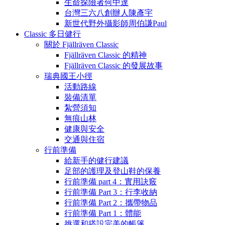
生命探險者何中達
台灣三六八創辦人陳彥宇
新世代野外攝影師周伯謙Paul
Classic 多日健行
關於 Fjällräven Classic
Fjällräven Classic 的精神
Fjällräven Classic 的發展故事
瑞典國王小徑
活動路線
裝備清單
紮營須知
無痕山林
健康與安全
交通與住宿
行前準備
給新手的健行建議
足部的護理及登山鞋的保養
行前準備 part 4：實用訣竅
行前準備 Part 3：行李收納
行前準備 Part 2：攜帶物品
行前準備 Part 1：體能
挑選和搭設完美的帳篷