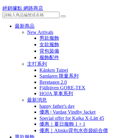
經銷據點
網路商店
最新商品
New Arrivals
男款服飾
女款服飾
背包裝備
服飾配件
主打系列
Kånken Taipei
Samlaren 限量系列
Bergtagen 2.0
Fjällräven GORE-TEX
HOJA 單車系列
最新消息
happy father's day
優惠 | Vardag Vindby Jacket
Special offer for Kajka X-Lätt 45
優惠｜夏日服飾 1 + 1
優惠｜Abisko背包水壺袋組合價
男款服飾