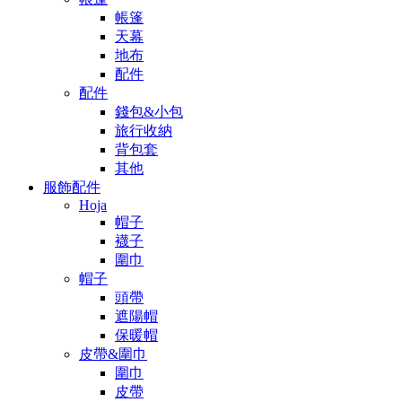
帳篷
天幕
地布
配件
配件
錢包&小包
旅行收納
背包套
其他
服飾配件
Hoja
帽子
襪子
圍巾
帽子
頭帶
遮陽帽
保暖帽
皮帶&圍巾
圍巾
皮帶