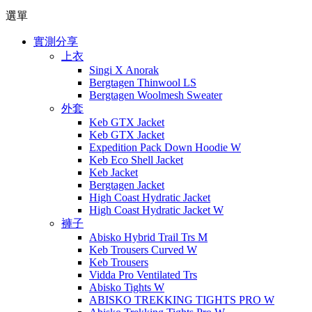
選單
實測分享
上衣
Singi X Anorak
Bergtagen Thinwool LS
Bergtagen Woolmesh Sweater
外套
Keb GTX Jacket
Keb GTX Jacket
Expedition Pack Down Hoodie W
Keb Eco Shell Jacket
Keb Jacket
Bergtagen Jacket
High Coast Hydratic Jacket
High Coast Hydratic Jacket W
褲子
Abisko Hybrid Trail Trs M
Keb Trousers Curved W
Keb Trousers
Vidda Pro Ventilated Trs
Abisko Tights W
ABISKO TREKKING TIGHTS PRO W