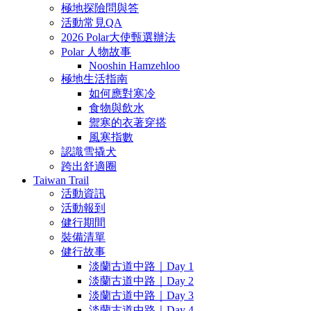
極地探險問與答
活動常見QA
2026 Polar大使甄選辦法
Polar 人物故事
Nooshin Hamzehloo
極地生活指南
如何應對寒冷
食物與飲水
禦寒的衣著穿搭
風寒指數
認識雪撬犬
跨出舒適圈
Taiwan Trail
活動資訊
活動報到
健行期間
裝備清單
健行故事
淡蘭古道中路｜Day 1
淡蘭古道中路｜Day 2
淡蘭古道中路｜Day 3
淡蘭古道中路｜Day 4