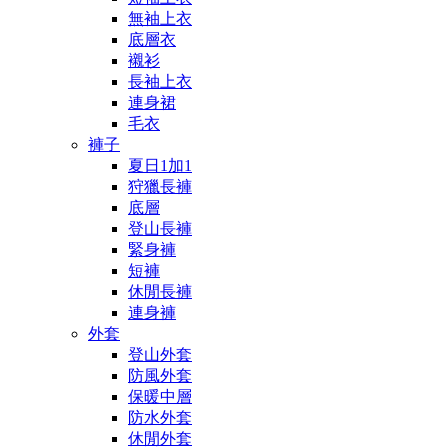
無袖上衣
底層衣
襯衫
長袖上衣
連身裙
毛衣
褲子
夏日1加1
狩獵長褲
底層
登山長褲
緊身褲
短褲
休閒長褲
連身褲
外套
登山外套
防風外套
保暖中層
防水外套
休閒外套