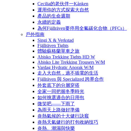
Cecilia的老伙伴一Kånken
運用你的方式探索大自然
產品的生命週期
永續的定義
為何Fjällräven要停用全氟碳化合物（PFCs）
戶外指南
Singi X & Verkstad
Fjällräven Tights
體驗蘇格蘭單車之旅
Abisko Trekking Tights HD W
Abisko Lite Trekking Trousers W/M
Vardag Hydratic Anorak W/M
走入大自然，過不插電的生活
Fjällräven 與 Specialized 跨界合作
外套底下的分層穿搭
全家一同把握冬季時光
如何挑選適合的日用包
微笑吧——下雨了
為雨天上路做好準備
炎熱氣候的十大健行訣竅
炎熱天氣健行的打包收納技巧
炎熱、潮濕與快樂