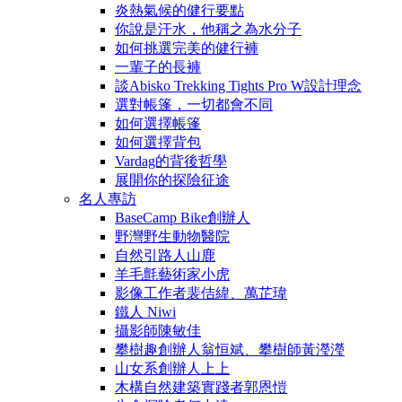
炎熱氣候的健行要點
你說是汗水，他稱之為水分子
如何挑選完美的健行褲
一輩子的長褲
談Abisko Trekking Tights Pro W設計理念
選對帳篷，一切都會不同
如何選擇帳篷
如何選擇背包
Vardag的背後哲學
展開你的探險征途
名人專訪
BaseCamp Bike創辦人
野灣野生動物醫院
自然引路人山鹿
羊毛氈藝術家小虎
影像工作者裴佶緯、萬芷瑋
鐵人 Niwi
攝影師陳敏佳
攀樹趣創辦人翁恒斌、攀樹師黃瀅瀅
山女系創辦人上上
木構自然建築實踐者郭恩愷