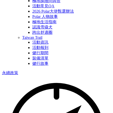
極地探險問與答
活動常見QA
2026 Polar大使甄選辦法
Polar 人物故事
極地生活指南
認識雪撬犬
跨出舒適圈
Taiwan Trail
活動資訊
活動報到
健行期間
裝備清單
健行故事
永續政策