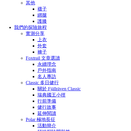
其他
襪子
綁腿
護膝
我們的探險旅程
實測分享
上衣
外套
褲子
Foxtrail 文章選讀
永續理念
戶外指南
名人專訪
Classic 多日健行
關於 Fjällräven Classic
瑞典國王小徑
行前準備
健行故事
延伸閱讀
Polar 極地長征
活動簡介