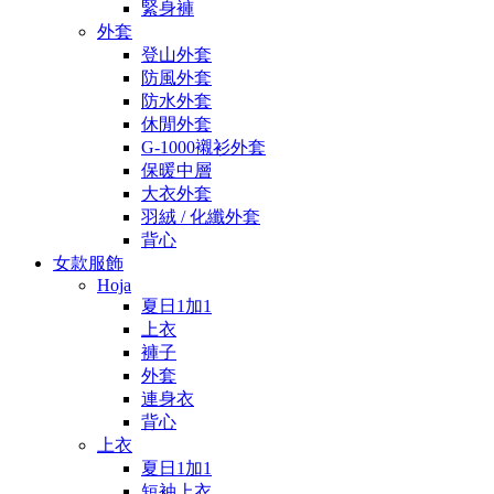
緊身褲
外套
登山外套
防風外套
防水外套
休閒外套
G-1000襯衫外套
保暖中層
大衣外套
羽絨 / 化纖外套
背心
女款服飾
Hoja
夏日1加1
上衣
褲子
外套
連身衣
背心
上衣
夏日1加1
短袖上衣