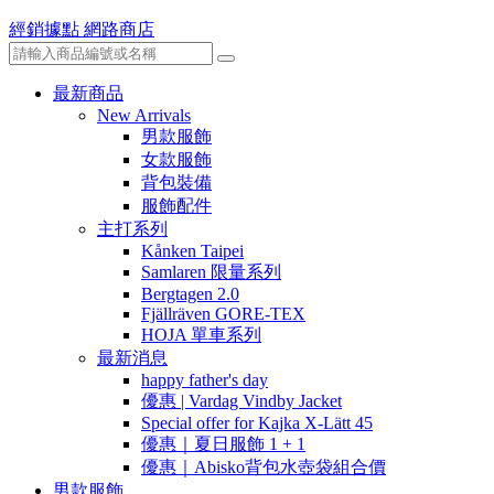
經銷據點
網路商店
最新商品
New Arrivals
男款服飾
女款服飾
背包裝備
服飾配件
主打系列
Kånken Taipei
Samlaren 限量系列
Bergtagen 2.0
Fjällräven GORE-TEX
HOJA 單車系列
最新消息
happy father's day
優惠 | Vardag Vindby Jacket
Special offer for Kajka X-Lätt 45
優惠｜夏日服飾 1 + 1
優惠｜Abisko背包水壺袋組合價
男款服飾