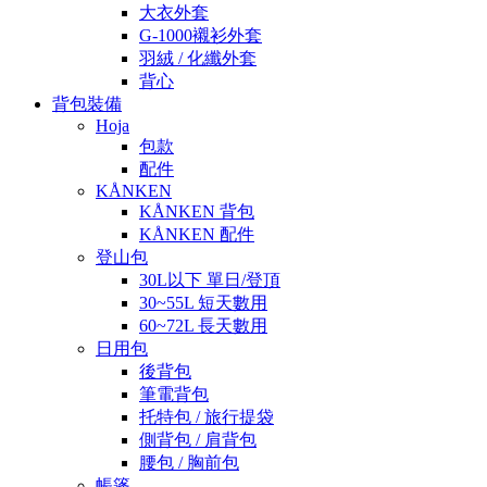
大衣外套
G-1000襯衫外套
羽絨 / 化纖外套
背心
背包裝備
Hoja
包款
配件
KÅNKEN
KÅNKEN 背包
KÅNKEN 配件
登山包
30L以下 單日/登頂
30~55L 短天數用
60~72L 長天數用
日用包
後背包
筆電背包
托特包 / 旅行提袋
側背包 / 肩背包
腰包 / 胸前包
帳篷