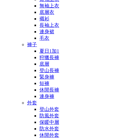
無袖上衣
底層衣
襯衫
長袖上衣
連身裙
毛衣
褲子
夏日1加1
狩獵長褲
底層
登山長褲
緊身褲
短褲
休閒長褲
連身褲
外套
登山外套
防風外套
保暖中層
防水外套
休閒外套