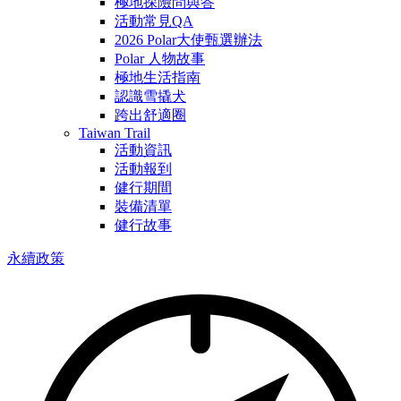
極地探險問與答
活動常見QA
2026 Polar大使甄選辦法
Polar 人物故事
極地生活指南
認識雪撬犬
跨出舒適圈
Taiwan Trail
活動資訊
活動報到
健行期間
裝備清單
健行故事
永續政策