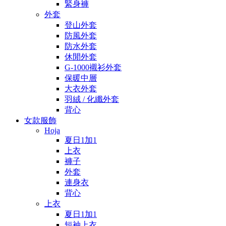
緊身褲
外套
登山外套
防風外套
防水外套
休閒外套
G-1000襯衫外套
保暖中層
大衣外套
羽絨 / 化纖外套
背心
女款服飾
Hoja
夏日1加1
上衣
褲子
外套
連身衣
背心
上衣
夏日1加1
短袖上衣