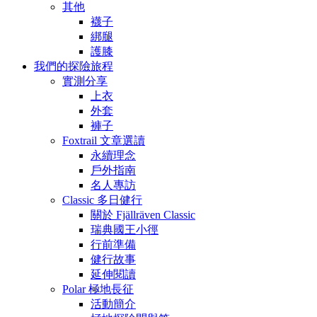
其他
襪子
綁腿
護膝
我們的探險旅程
實測分享
上衣
外套
褲子
Foxtrail 文章選讀
永續理念
戶外指南
名人專訪
Classic 多日健行
關於 Fjällräven Classic
瑞典國王小徑
行前準備
健行故事
延伸閱讀
Polar 極地長征
活動簡介