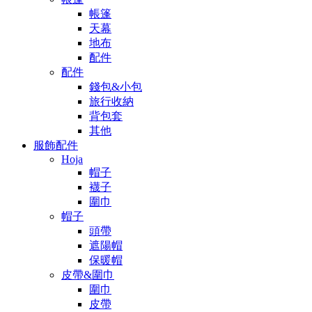
帳篷
天幕
地布
配件
配件
錢包&小包
旅行收納
背包套
其他
服飾配件
Hoja
帽子
襪子
圍巾
帽子
頭帶
遮陽帽
保暖帽
皮帶&圍巾
圍巾
皮帶