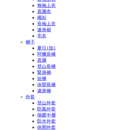
無袖上衣
底層衣
襯衫
長袖上衣
連身裙
毛衣
褲子
夏日1加1
狩獵長褲
底層
登山長褲
緊身褲
短褲
休閒長褲
連身褲
外套
登山外套
防風外套
保暖中層
防水外套
休閒外套