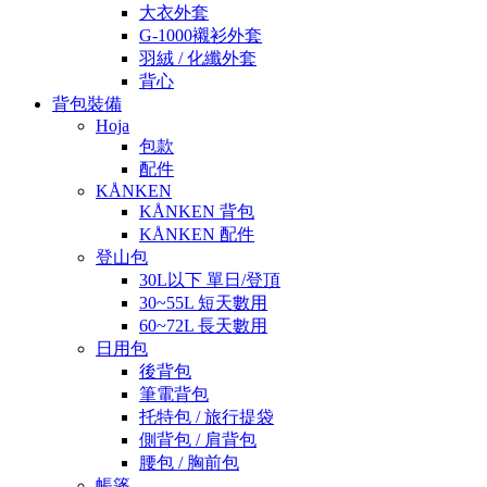
大衣外套
G-1000襯衫外套
羽絨 / 化纖外套
背心
背包裝備
Hoja
包款
配件
KÅNKEN
KÅNKEN 背包
KÅNKEN 配件
登山包
30L以下 單日/登頂
30~55L 短天數用
60~72L 長天數用
日用包
後背包
筆電背包
托特包 / 旅行提袋
側背包 / 肩背包
腰包 / 胸前包
帳篷