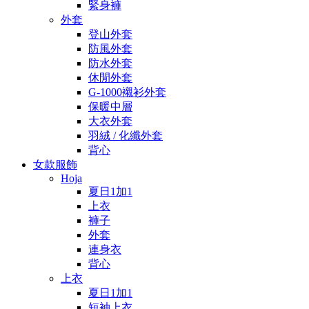
緊身褲
外套
登山外套
防風外套
防水外套
休閒外套
G-1000襯衫外套
保暖中層
大衣外套
羽絨 / 化纖外套
背心
女款服飾
Hoja
夏日1加1
上衣
褲子
外套
連身衣
背心
上衣
夏日1加1
短袖上衣