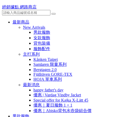
經銷據點
網路商店
最新商品
New Arrivals
男款服飾
女款服飾
背包裝備
服飾配件
主打系列
Kånken Taipei
Samlaren 限量系列
Bergtagen 2.0
Fjällräven GORE-TEX
HOJA 單車系列
最新消息
happy father's day
優惠 | Vardag Vindby Jacket
Special offer for Kajka X-Lätt 45
優惠｜夏日服飾 1 + 1
優惠｜Abisko背包水壺袋組合價
男款服飾