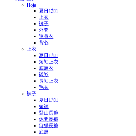
Hoja
夏日1加1
上衣
褲子
外套
連身衣
背心
上衣
夏日1加1
短袖上衣
底層衣
襯衫
長袖上衣
毛衣
褲子
夏日1加1
短褲
登山長褲
休閒長褲
狩獵長褲
底層