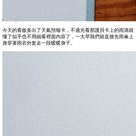
今天的看板多出了天氣預報卡，不過光看那護貝卡上的雨滴就
懂了似乎也不用細看裡面內容了，一大早我們就直接先雨傘上
身穿著雨衣外套走一段暖暖身子。