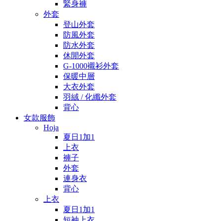
緊身褲
外套
登山外套
防風外套
防水外套
休閒外套
G-1000襯衫外套
保暖中層
大衣外套
羽絨 / 化纖外套
背心
女款服飾
Hoja
夏日1加1
上衣
褲子
外套
連身衣
背心
上衣
夏日1加1
短袖上衣