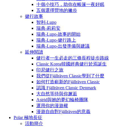
十個小技巧，助你在帳篷一夜好眠
五個選擇營地的撇步
健行故事
智利-Lupo
瑞典-莉莉安
瑞典-Lupo-故事的開始
瑞典-Lupo-健行路上
瑞典-Lupo-出發準備與建議
延伸閱讀
健行者一生必走的三條長程徒步路線
Classic Korea韓國經典健行於焉誕生
印尼健行之旅
我們從Fjällräven Classic學到了什麼
如何打造嶄新的Fjällräven Classic
認識 Fjällräven Classic Denmark
大自然等待與你邂逅
Astrid與她的夢幻輪椅團隊
運用你的漫遊權
漫遊自由對Fjällräven的意義
Polar 極地長征
活動簡介