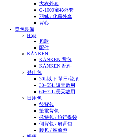
大衣外套
G-1000襯衫外套
羽絨 / 化纖外套
背心
背包裝備
Hoja
包款
配件
KÅNKEN
KÅNKEN 背包
KÅNKEN 配件
登山包
30L以下 單日/登頂
30~55L 短天數用
60~72L 長天數用
日用包
後背包
筆電背包
托特包 / 旅行提袋
側背包 / 肩背包
腰包 / 胸前包
帳篷