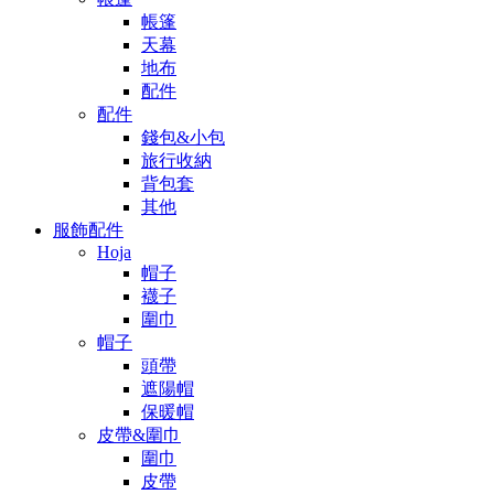
帳篷
天幕
地布
配件
配件
錢包&小包
旅行收納
背包套
其他
服飾配件
Hoja
帽子
襪子
圍巾
帽子
頭帶
遮陽帽
保暖帽
皮帶&圍巾
圍巾
皮帶