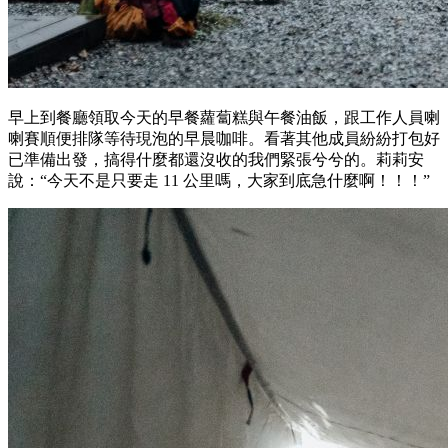
早上到餐廳領取今天的早餐蘿蔔糕與午餐油飯，跟工作人員喇
喇賽順便排隊等待現泡的早晨咖啡。看著其他成員紛紛打包好
已準備出發，搞得什麼都還沒收的我們緊張兮兮的。莉莉安
說：“今天不是只要走 11 公里嗎，大家到底急什麼啊！！！”