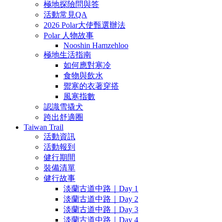
極地探險問與答
活動常見QA
2026 Polar大使甄選辦法
Polar 人物故事
Nooshin Hamzehloo
極地生活指南
如何應對寒冷
食物與飲水
禦寒的衣著穿搭
風寒指數
認識雪撬犬
跨出舒適圈
Taiwan Trail
活動資訊
活動報到
健行期間
裝備清單
健行故事
淡蘭古道中路｜Day 1
淡蘭古道中路｜Day 2
淡蘭古道中路｜Day 3
淡蘭古道中路｜Day 4