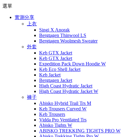
選單
實測分享
上衣
Singi X Anorak
Bergtagen Thinwool LS
Bergtagen Woolmesh Sweater
外套
Keb GTX Jacket
Keb GTX Jacket
Expedition Pack Down Hoodie W
Keb Eco Shell Jacket
Keb Jacket
Bergtagen Jacket
High Coast Hydratic Jacket
High Coast Hydratic Jacket W
褲子
Abisko Hybrid Trail Trs M
Keb Trousers Curved W
Keb Trousers
Vidda Pro Ventilated Trs
Abisko Tights W
ABISKO TREKKING TIGHTS PRO W
Abisko Trekking Tights Pro W