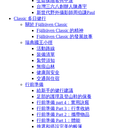
生命探險者何中達
台灣三六八創辦人陳彥宇
新世代野外攝影師周伯謙Paul
Classic 多日健行
關於 Fjällräven Classic
Fjällräven Classic 的精神
Fjällräven Classic 的發展故事
瑞典國王小徑
活動路線
裝備清單
紮營須知
無痕山林
健康與安全
交通與住宿
行前準備
給新手的健行建議
足部的護理及登山鞋的保養
行前準備 part 4：實用訣竅
行前準備 Part 3：行李收納
行前準備 Part 2：攜帶物品
行前準備 Part 1：體能
挑選和搭設完美的帳篷