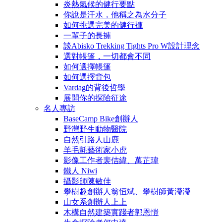
炎熱氣候的健行要點
你說是汗水，他稱之為水分子
如何挑選完美的健行褲
一輩子的長褲
談Abisko Trekking Tights Pro W設計理念
選對帳篷，一切都會不同
如何選擇帳篷
如何選擇背包
Vardag的背後哲學
展開你的探險征途
名人專訪
BaseCamp Bike創辦人
野灣野生動物醫院
自然引路人山鹿
羊毛氈藝術家小虎
影像工作者裴佶緯、萬芷瑋
鐵人 Niwi
攝影師陳敏佳
攀樹趣創辦人翁恒斌、攀樹師黃瀅瀅
山女系創辦人上上
木構自然建築實踐者郭恩愷