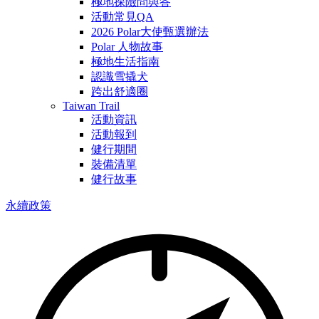
極地探險問與答
活動常見QA
2026 Polar大使甄選辦法
Polar 人物故事
極地生活指南
認識雪撬犬
跨出舒適圈
Taiwan Trail
活動資訊
活動報到
健行期間
裝備清單
健行故事
永續政策