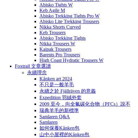
Abisko Tights W
Keb Agile M
Abisko Trekking Tights Pro W
Abisko Lite Trekking Trousers
Nikka Shorts Curved
Keb Trousers
Abisko Trekking Tights
Nikka Trousers W
Kaipak Trousers
Barents Pro Trousers
High Coast Hydratic Trousers W
Foxtrail 文章選讀
永續理念
Kånken art 2024
不只是一般羊毛
永續之於 Fjällräven 的意義
Expedition 羽絨外套
2009 至今，向全氟碳化合物（PFCs）說不
瑞典羊毛的新標準
Samlaren Q&A
Samlaren
如何保養Kånken包
山中小屋裡的Kånken包