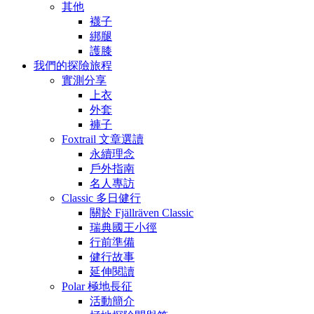
其他
襪子
綁腿
護膝
我們的探險旅程
實測分享
上衣
外套
褲子
Foxtrail 文章選讀
永續理念
戶外指南
名人專訪
Classic 多日健行
關於 Fjällräven Classic
瑞典國王小徑
行前準備
健行故事
延伸閱讀
Polar 極地長征
活動簡介