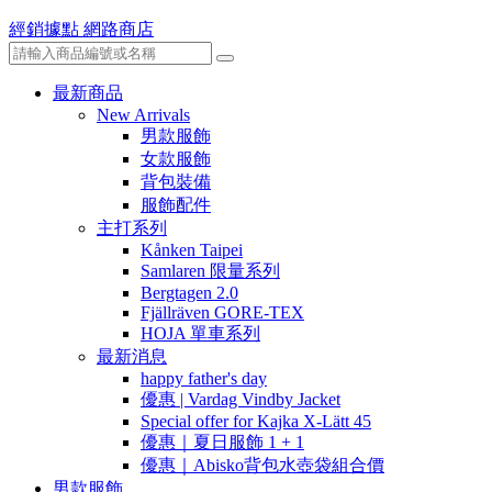
經銷據點
網路商店
最新商品
New Arrivals
男款服飾
女款服飾
背包裝備
服飾配件
主打系列
Kånken Taipei
Samlaren 限量系列
Bergtagen 2.0
Fjällräven GORE-TEX
HOJA 單車系列
最新消息
happy father's day
優惠 | Vardag Vindby Jacket
Special offer for Kajka X-Lätt 45
優惠｜夏日服飾 1 + 1
優惠｜Abisko背包水壺袋組合價
男款服飾