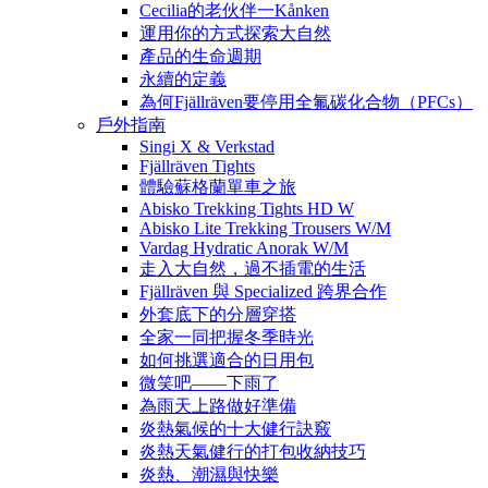
Cecilia的老伙伴一Kånken
運用你的方式探索大自然
產品的生命週期
永續的定義
為何Fjällräven要停用全氟碳化合物（PFCs）
戶外指南
Singi X & Verkstad
Fjällräven Tights
體驗蘇格蘭單車之旅
Abisko Trekking Tights HD W
Abisko Lite Trekking Trousers W/M
Vardag Hydratic Anorak W/M
走入大自然，過不插電的生活
Fjällräven 與 Specialized 跨界合作
外套底下的分層穿搭
全家一同把握冬季時光
如何挑選適合的日用包
微笑吧——下雨了
為雨天上路做好準備
炎熱氣候的十大健行訣竅
炎熱天氣健行的打包收納技巧
炎熱、潮濕與快樂