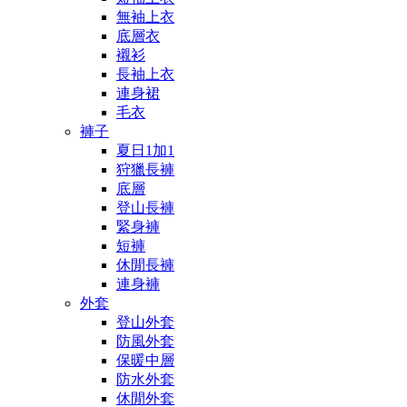
無袖上衣
底層衣
襯衫
長袖上衣
連身裙
毛衣
褲子
夏日1加1
狩獵長褲
底層
登山長褲
緊身褲
短褲
休閒長褲
連身褲
外套
登山外套
防風外套
保暖中層
防水外套
休閒外套