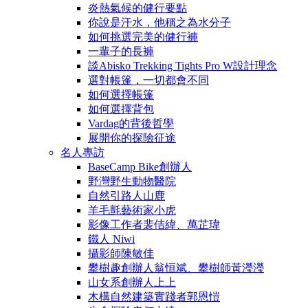
炎熱氣候的健行要點
你說是汗水，他稱之為水分子
如何挑選完美的健行褲
一輩子的長褲
談Abisko Trekking Tights Pro W設計理念
選對帳篷，一切都會不同
如何選擇帳篷
如何選擇背包
Vardag的背後哲學
展開你的探險征途
名人專訪
BaseCamp Bike創辦人
野灣野生動物醫院
自然引路人山鹿
羊毛氈藝術家小虎
影像工作者裴佶緯、萬芷瑋
鐵人 Niwi
攝影師陳敏佳
攀樹趣創辦人翁恒斌、攀樹師黃瀅瀅
山女系創辦人上上
木構自然建築實踐者郭恩愷