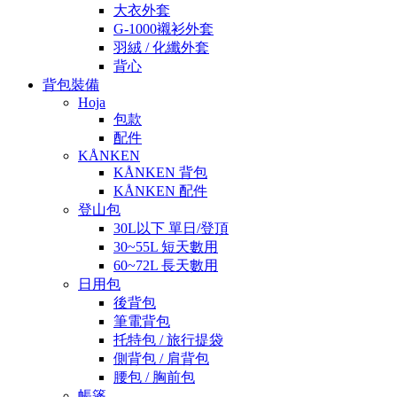
大衣外套
G-1000襯衫外套
羽絨 / 化纖外套
背心
背包裝備
Hoja
包款
配件
KÅNKEN
KÅNKEN 背包
KÅNKEN 配件
登山包
30L以下 單日/登頂
30~55L 短天數用
60~72L 長天數用
日用包
後背包
筆電背包
托特包 / 旅行提袋
側背包 / 肩背包
腰包 / 胸前包
帳篷