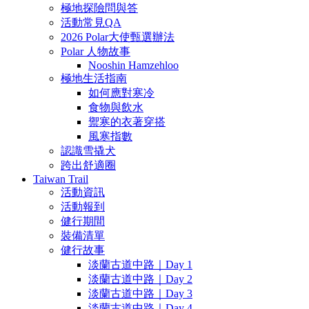
極地探險問與答
活動常見QA
2026 Polar大使甄選辦法
Polar 人物故事
Nooshin Hamzehloo
極地生活指南
如何應對寒冷
食物與飲水
禦寒的衣著穿搭
風寒指數
認識雪撬犬
跨出舒適圈
Taiwan Trail
活動資訊
活動報到
健行期間
裝備清單
健行故事
淡蘭古道中路｜Day 1
淡蘭古道中路｜Day 2
淡蘭古道中路｜Day 3
淡蘭古道中路｜Day 4