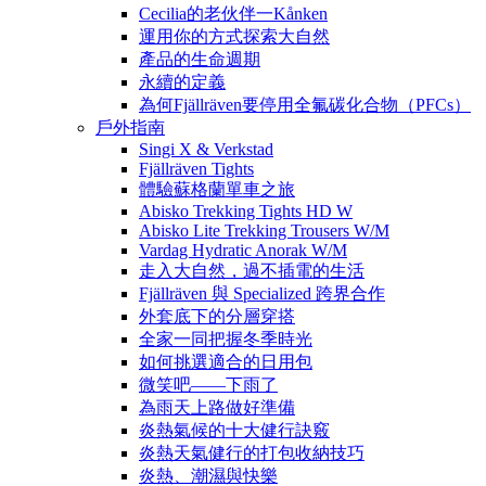
Cecilia的老伙伴一Kånken
運用你的方式探索大自然
產品的生命週期
永續的定義
為何Fjällräven要停用全氟碳化合物（PFCs）
戶外指南
Singi X & Verkstad
Fjällräven Tights
體驗蘇格蘭單車之旅
Abisko Trekking Tights HD W
Abisko Lite Trekking Trousers W/M
Vardag Hydratic Anorak W/M
走入大自然，過不插電的生活
Fjällräven 與 Specialized 跨界合作
外套底下的分層穿搭
全家一同把握冬季時光
如何挑選適合的日用包
微笑吧——下雨了
為雨天上路做好準備
炎熱氣候的十大健行訣竅
炎熱天氣健行的打包收納技巧
炎熱、潮濕與快樂