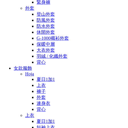
緊身褲
外套
登山外套
防風外套
防水外套
休閒外套
G-1000襯衫外套
保暖中層
大衣外套
羽絨 / 化纖外套
背心
女款服飾
Hoja
夏日1加1
上衣
褲子
外套
連身衣
背心
上衣
夏日1加1
短袖上衣