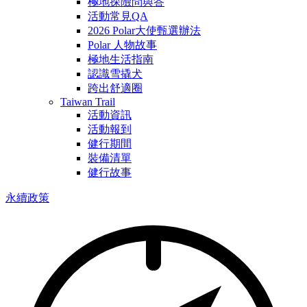
極地探險問與答
活動常見QA
2026 Polar大使甄選辦法
Polar 人物故事
極地生活指南
認識雪撬犬
跨出舒適圈
Taiwan Trail
活動資訊
活動報到
健行期間
裝備清單
健行故事
永續政策