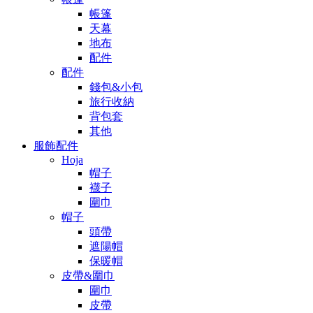
帳篷
天幕
地布
配件
配件
錢包&小包
旅行收納
背包套
其他
服飾配件
Hoja
帽子
襪子
圍巾
帽子
頭帶
遮陽帽
保暖帽
皮帶&圍巾
圍巾
皮帶