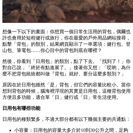
想像一下以下的畫面：你想買一個日常生活用的背包，偶爾也
許也會用於短程健行或旅行，你在最愛的戶外用品網站搜尋，
點擊「背包」的類別，結果網頁顯示了一串選項：健行包、登
山包、筆電包……你心目中的背包到底在哪裡？
然後，你看到「日用包」的類別，點了下去。「找到了！」你
對自己說，「終於有點進展了。」接著你又想：「哎喲，為什
麼不把背包統統都叫做『背包』就好、要分這麼多類別？」
原因在於日用包雖然「是」背包，但它們的容量比較小。當你
想到背包的時候，腦海裡浮現的其實是日用包，這種背包使用
方便且多功能，適合單「日」健行或「日」常生活使用。
日用包有哪些功能
日用包的種類繁多，不過大部分都有以下幾個主要的共通點：
小容量：日用包的容量大多介於10到30公升之間，足夠