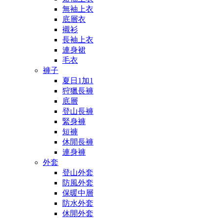
無袖上衣
底層衣
襯衫
長袖上衣
連身裙
毛衣
褲子
夏日1加1
狩獵長褲
底層
登山長褲
緊身褲
短褲
休閒長褲
連身褲
外套
登山外套
防風外套
保暖中層
防水外套
休閒外套