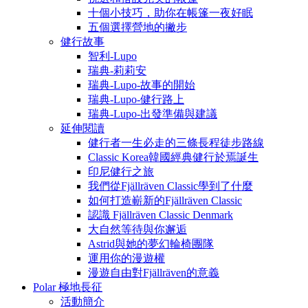
十個小技巧，助你在帳篷一夜好眠
五個選擇營地的撇步
健行故事
智利-Lupo
瑞典-莉莉安
瑞典-Lupo-故事的開始
瑞典-Lupo-健行路上
瑞典-Lupo-出發準備與建議
延伸閱讀
健行者一生必走的三條長程徒步路線
Classic Korea韓國經典健行於焉誕生
印尼健行之旅
我們從Fjällräven Classic學到了什麼
如何打造嶄新的Fjällräven Classic
認識 Fjällräven Classic Denmark
大自然等待與你邂逅
Astrid與她的夢幻輪椅團隊
運用你的漫遊權
漫遊自由對Fjällräven的意義
Polar 極地長征
活動簡介