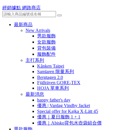
經銷據點
網路商店
最新商品
New Arrivals
男款服飾
女款服飾
背包裝備
服飾配件
主打系列
Kånken Taipei
Samlaren 限量系列
Bergtagen 2.0
Fjällräven GORE-TEX
HOJA 單車系列
最新消息
happy father's day
優惠 | Vardag Vindby Jacket
Special offer for Kajka X-Lätt 45
優惠｜夏日服飾 1 + 1
優惠｜Abisko背包水壺袋組合價
男款服飾