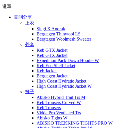
選單
實測分享
上衣
Singi X Anorak
Bergtagen Thinwool LS
Bergtagen Woolmesh Sweater
外套
Keb GTX Jacket
Keb GTX Jacket
Expedition Pack Down Hoodie W
Keb Eco Shell Jacket
Keb Jacket
Bergtagen Jacket
High Coast Hydratic Jacket
High Coast Hydratic Jacket W
褲子
Abisko Hybrid Trail Trs M
Keb Trousers Curved W
Keb Trousers
Vidda Pro Ventilated Trs
Abisko Tights W
ABISKO TREKKING TIGHTS PRO W