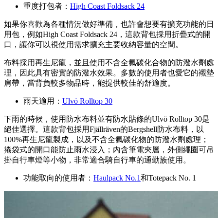
重度打包者：
High Coast Foldsack 24
如果你喜歡為各種情況做好準備，也許會想要有擴充功能的日
用包，例如High Coast Foldsack 24，這款背包採用折疊式的開
口，讓你可以視使用需求擴充主要收納容量的空間。
布料採用再生尼龍，並且使用不含全氟碳化合物的防潑水劑處
理，因此具有密實的防潑水效果。多數的使用者也愛它的襯墊
肩帶，當背負較多物品時，能提供較佳的舒適度。
雨天適用：
Ulvö Rolltop 30
下雨的時候，使用防水布料並有防水貼條的Ulvö Rolltop 30是
絕佳選擇。這款背包採用Fjällräven的Bergshell防水布料，以
100%再生尼龍製成，以及不含全氟碳化物的防潑水劑處理；
捲袋式的開口能防止雨水浸入；內含筆電夾層，外側繩圈可吊
掛自行車燈等小物，非常適合騎自行車的通勤族使用。
功能取向的使用者：
Haulpack No.1
和Totepack No. 1