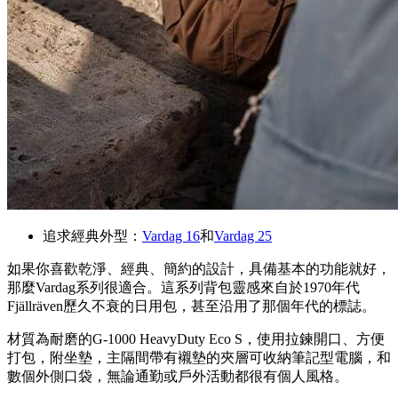
追求經典外型：
Vardag 16
和
Vardag 25
如果你喜歡乾淨、經典、簡約的設計，具備基本的功能就好，
那麼Vardag系列很適合。這系列背包靈感來自於1970年代
Fjällräven歷久不衰的日用包，甚至沿用了那個年代的標誌。
材質為耐磨的G-1000 HeavyDuty Eco S，使用拉鍊開口、方便
打包，附坐墊，主隔間帶有襯墊的夾層可收納筆記型電腦，和
數個外側口袋，無論通勤或戶外活動都很有個人風格。