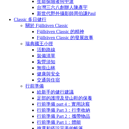
生命探險者何中達
台灣三六八創辦人陳彥宇
新世代野外攝影師周伯謙Paul
Classic 多日健行
關於 Fjällräven Classic
Fjällräven Classic 的精神
Fjällräven Classic 的發展故事
瑞典國王小徑
活動路線
裝備清單
紮營須知
無痕山林
健康與安全
交通與住宿
行前準備
給新手的健行建議
足部的護理及登山鞋的保養
行前準備 part 4：實用訣竅
行前準備 Part 3：行李收納
行前準備 Part 2：攜帶物品
行前準備 Part 1：體能
挑選和搭設完美的帳篷