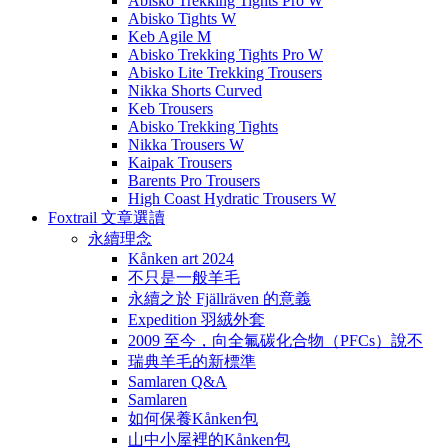
Abisko Trekking Tights Pro W
Abisko Tights W
Keb Agile M
Abisko Trekking Tights Pro W
Abisko Lite Trekking Trousers
Nikka Shorts Curved
Keb Trousers
Abisko Trekking Tights
Nikka Trousers W
Kaipak Trousers
Barents Pro Trousers
High Coast Hydratic Trousers W
Foxtrail 文章選讀
永續理念
Kånken art 2024
不只是一般羊毛
永續之於 Fjällräven 的意義
Expedition 羽絨外套
2009 至今，向全氟碳化合物（PFCs）說不
瑞典羊毛的新標準
Samlaren Q&A
Samlaren
如何保養Kånken包
山中小屋裡的Kånken包