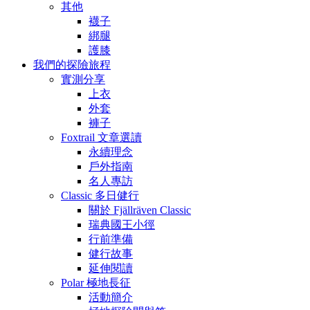
其他
襪子
綁腿
護膝
我們的探險旅程
實測分享
上衣
外套
褲子
Foxtrail 文章選讀
永續理念
戶外指南
名人專訪
Classic 多日健行
關於 Fjällräven Classic
瑞典國王小徑
行前準備
健行故事
延伸閱讀
Polar 極地長征
活動簡介