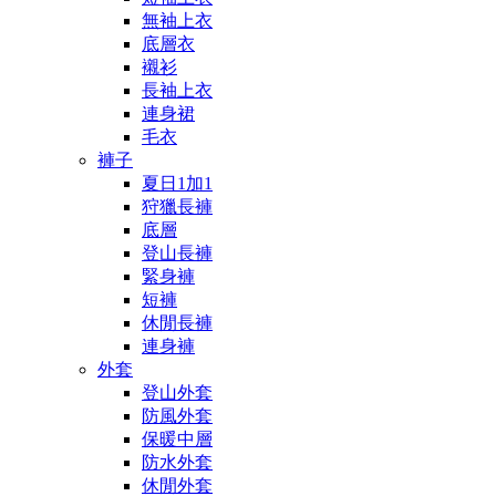
無袖上衣
底層衣
襯衫
長袖上衣
連身裙
毛衣
褲子
夏日1加1
狩獵長褲
底層
登山長褲
緊身褲
短褲
休閒長褲
連身褲
外套
登山外套
防風外套
保暖中層
防水外套
休閒外套