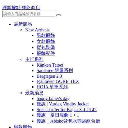
經銷據點
網路商店
最新商品
New Arrivals
男款服飾
女款服飾
背包裝備
服飾配件
主打系列
Kånken Taipei
Samlaren 限量系列
Bergtagen 2.0
Fjällräven GORE-TEX
HOJA 單車系列
最新消息
happy father's day
優惠 | Vardag Vindby Jacket
Special offer for Kajka X-Lätt 45
優惠｜夏日服飾 1 + 1
優惠｜Abisko背包水壺袋組合價
男款服飾