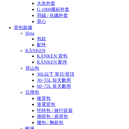
大衣外套
G-1000襯衫外套
羽絨 / 化纖外套
背心
背包裝備
Hoja
包款
配件
KÅNKEN
KÅNKEN 背包
KÅNKEN 配件
登山包
30L以下 單日/登頂
30~55L 短天數用
60~72L 長天數用
日用包
後背包
筆電背包
托特包 / 旅行提袋
側背包 / 肩背包
腰包 / 胸前包
帳篷