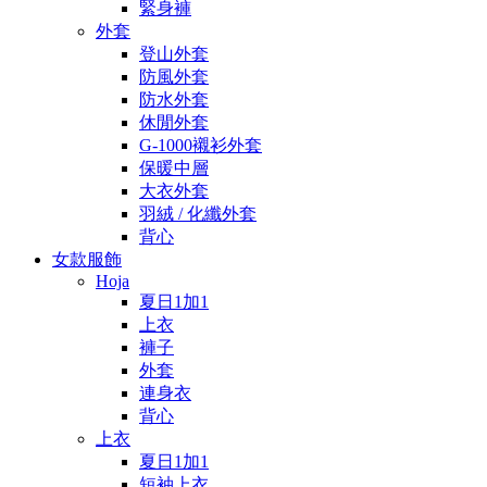
緊身褲
外套
登山外套
防風外套
防水外套
休閒外套
G-1000襯衫外套
保暖中層
大衣外套
羽絨 / 化纖外套
背心
女款服飾
Hoja
夏日1加1
上衣
褲子
外套
連身衣
背心
上衣
夏日1加1
短袖上衣