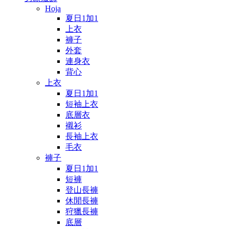
Hoja
夏日1加1
上衣
褲子
外套
連身衣
背心
上衣
夏日1加1
短袖上衣
底層衣
襯衫
長袖上衣
毛衣
褲子
夏日1加1
短褲
登山長褲
休閒長褲
狩獵長褲
底層