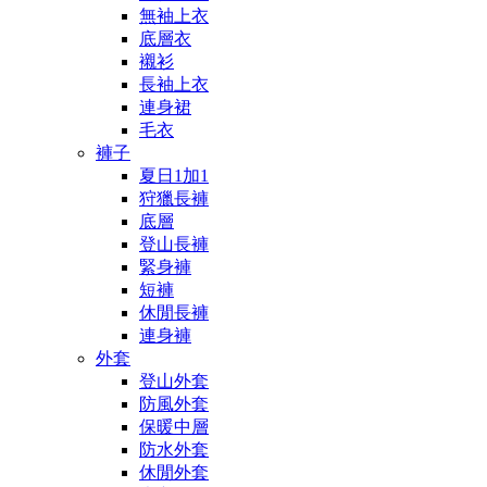
無袖上衣
底層衣
襯衫
長袖上衣
連身裙
毛衣
褲子
夏日1加1
狩獵長褲
底層
登山長褲
緊身褲
短褲
休閒長褲
連身褲
外套
登山外套
防風外套
保暖中層
防水外套
休閒外套