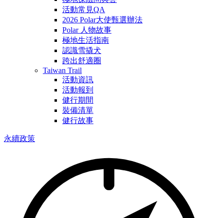
活動常見QA
2026 Polar大使甄選辦法
Polar 人物故事
極地生活指南
認識雪撬犬
跨出舒適圈
Taiwan Trail
活動資訊
活動報到
健行期間
裝備清單
健行故事
永續政策