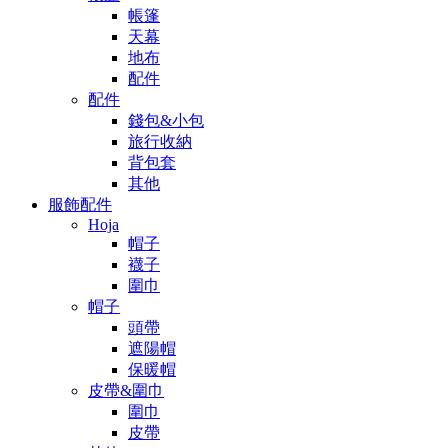
帳篷
天幕
地布
配件
配件
錢包&小包
旅行收納
背包套
其他
服飾配件
Hoja
帽子
襪子
圍巾
帽子
頭帶
遮陽帽
保暖帽
皮帶&圍巾
圍巾
皮帶