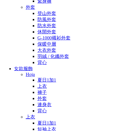
緊身褲
外套
登山外套
防風外套
防水外套
休閒外套
G-1000襯衫外套
保暖中層
大衣外套
羽絨 / 化纖外套
背心
女款服飾
Hoja
夏日1加1
上衣
褲子
外套
連身衣
背心
上衣
夏日1加1
短袖上衣