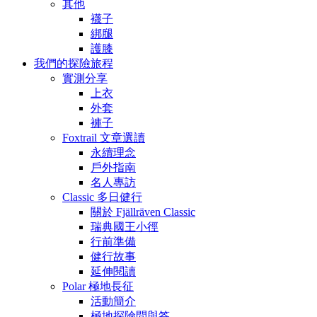
其他
襪子
綁腿
護膝
我們的探險旅程
實測分享
上衣
外套
褲子
Foxtrail 文章選讀
永續理念
戶外指南
名人專訪
Classic 多日健行
關於 Fjällräven Classic
瑞典國王小徑
行前準備
健行故事
延伸閱讀
Polar 極地長征
活動簡介
極地探險問與答