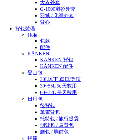
大衣外套
G-1000襯衫外套
羽絨 / 化纖外套
背心
背包裝備
Hoja
包款
配件
KÅNKEN
KÅNKEN 背包
KÅNKEN 配件
登山包
30L以下 單日/登頂
30~55L 短天數用
60~72L 長天數用
日用包
後背包
筆電背包
托特包 / 旅行提袋
側背包 / 肩背包
腰包 / 胸前包
帳篷