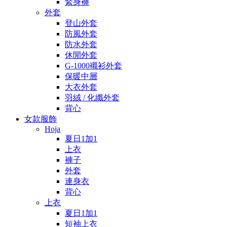
緊身褲
外套
登山外套
防風外套
防水外套
休閒外套
G-1000襯衫外套
保暖中層
大衣外套
羽絨 / 化纖外套
背心
女款服飾
Hoja
夏日1加1
上衣
褲子
外套
連身衣
背心
上衣
夏日1加1
短袖上衣