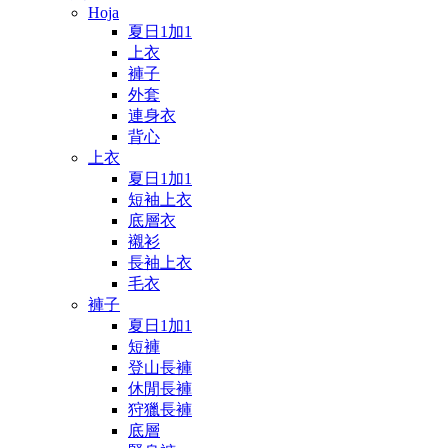
Hoja
夏日1加1
上衣
褲子
外套
連身衣
背心
上衣
夏日1加1
短袖上衣
底層衣
襯衫
長袖上衣
毛衣
褲子
夏日1加1
短褲
登山長褲
休閒長褲
狩獵長褲
底層