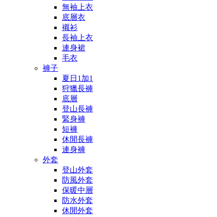
無袖上衣
底層衣
襯衫
長袖上衣
連身裙
毛衣
褲子
夏日1加1
狩獵長褲
底層
登山長褲
緊身褲
短褲
休閒長褲
連身褲
外套
登山外套
防風外套
保暖中層
防水外套
休閒外套