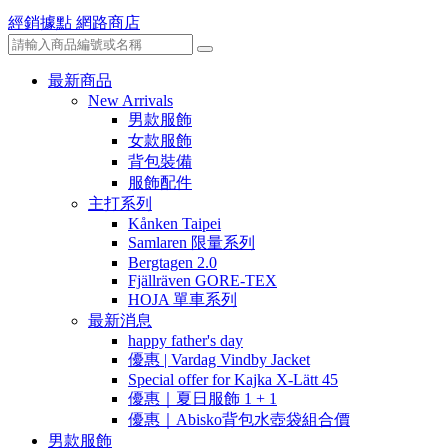
經銷據點
網路商店
最新商品
New Arrivals
男款服飾
女款服飾
背包裝備
服飾配件
主打系列
Kånken Taipei
Samlaren 限量系列
Bergtagen 2.0
Fjällräven GORE-TEX
HOJA 單車系列
最新消息
happy father's day
優惠 | Vardag Vindby Jacket
Special offer for Kajka X-Lätt 45
優惠｜夏日服飾 1 + 1
優惠｜Abisko背包水壺袋組合價
男款服飾