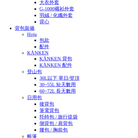
大衣外套
G-1000襯衫外套
羽絨 / 化纖外套
背心
背包裝備
Hoja
包款
配件
KÅNKEN
KÅNKEN 背包
KÅNKEN 配件
登山包
30L以下 單日/登頂
30~55L 短天數用
60~72L 長天數用
日用包
後背包
筆電背包
托特包 / 旅行提袋
側背包 / 肩背包
腰包 / 胸前包
帳篷