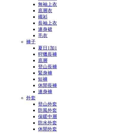
無袖上衣
底層衣
襯衫
長袖上衣
連身裙
毛衣
褲子
夏日1加1
狩獵長褲
底層
登山長褲
緊身褲
短褲
休閒長褲
連身褲
外套
登山外套
防風外套
保暖中層
防水外套
休閒外套