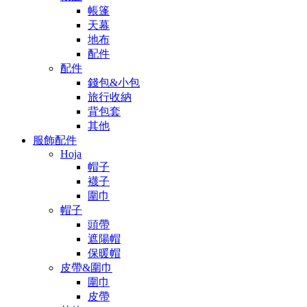
帳篷
天幕
地布
配件
配件
錢包&小包
旅行收納
背包套
其他
服飾配件
Hoja
帽子
襪子
圍巾
帽子
頭帶
遮陽帽
保暖帽
皮帶&圍巾
圍巾
皮帶