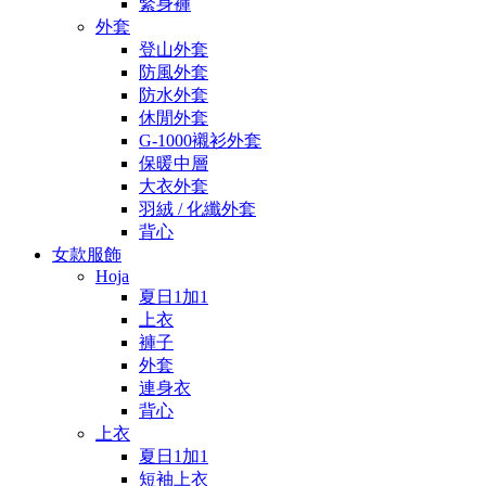
緊身褲
外套
登山外套
防風外套
防水外套
休閒外套
G-1000襯衫外套
保暖中層
大衣外套
羽絨 / 化纖外套
背心
女款服飾
Hoja
夏日1加1
上衣
褲子
外套
連身衣
背心
上衣
夏日1加1
短袖上衣