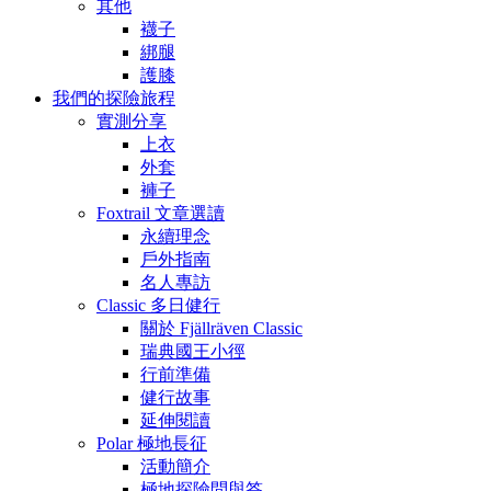
其他
襪子
綁腿
護膝
我們的探險旅程
實測分享
上衣
外套
褲子
Foxtrail 文章選讀
永續理念
戶外指南
名人專訪
Classic 多日健行
關於 Fjällräven Classic
瑞典國王小徑
行前準備
健行故事
延伸閱讀
Polar 極地長征
活動簡介
極地探險問與答