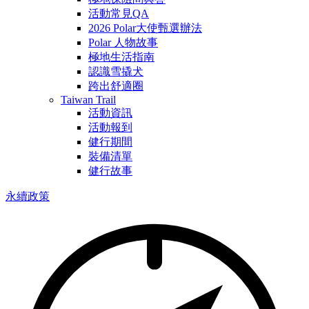
活動常見QA
2026 Polar大使甄選辦法
Polar 人物故事
極地生活指南
認識雪撬犬
跨出舒適圈
Taiwan Trail
活動資訊
活動報到
健行期間
裝備清單
健行故事
永續政策