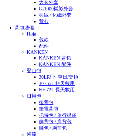
大衣外套
G-1000襯衫外套
羽絨 / 化纖外套
背心
背包裝備
Hoja
包款
配件
KÅNKEN
KÅNKEN 背包
KÅNKEN 配件
登山包
30L以下 單日/登頂
30~55L 短天數用
60~72L 長天數用
日用包
後背包
筆電背包
托特包 / 旅行提袋
側背包 / 肩背包
腰包 / 胸前包
帳篷