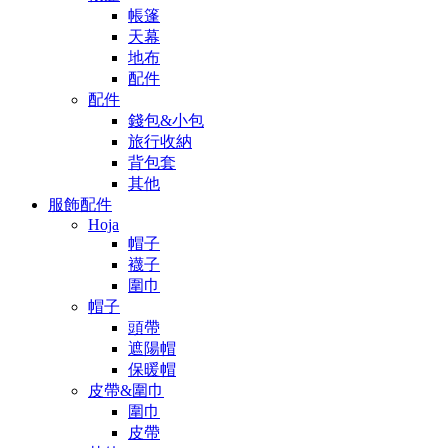
帳篷
天幕
地布
配件
配件
錢包&小包
旅行收納
背包套
其他
服飾配件
Hoja
帽子
襪子
圍巾
帽子
頭帶
遮陽帽
保暖帽
皮帶&圍巾
圍巾
皮帶