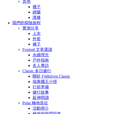
其他
襪子
綁腿
護膝
我們的探險旅程
實測分享
上衣
外套
褲子
Foxtrail 文章選讀
永續理念
戶外指南
名人專訪
Classic 多日健行
關於 Fjällräven Classic
瑞典國王小徑
行前準備
健行故事
延伸閱讀
Polar 極地長征
活動簡介
極地探險問與答