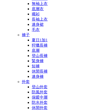
無袖上衣
底層衣
襯衫
長袖上衣
連身裙
毛衣
褲子
夏日1加1
狩獵長褲
底層
登山長褲
緊身褲
短褲
休閒長褲
連身褲
外套
登山外套
防風外套
保暖中層
防水外套
休閒外套