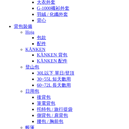
大衣外套
G-1000襯衫外套
羽絨 / 化纖外套
背心
背包裝備
Hoja
包款
配件
KÅNKEN
KÅNKEN 背包
KÅNKEN 配件
登山包
30L以下 單日/登頂
30~55L 短天數用
60~72L 長天數用
日用包
後背包
筆電背包
托特包 / 旅行提袋
側背包 / 肩背包
腰包 / 胸前包
帳篷