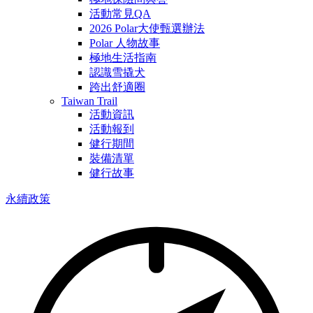
活動常見QA
2026 Polar大使甄選辦法
Polar 人物故事
極地生活指南
認識雪撬犬
跨出舒適圈
Taiwan Trail
活動資訊
活動報到
健行期間
裝備清單
健行故事
永續政策