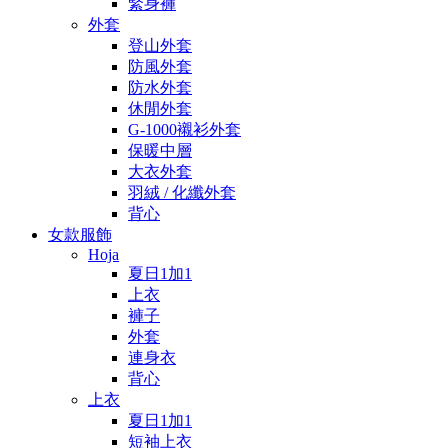
緊身褲
外套
登山外套
防風外套
防水外套
休閒外套
G-1000襯衫外套
保暖中層
大衣外套
羽絨 / 化纖外套
背心
女款服飾
Hoja
夏日1加1
上衣
褲子
外套
連身衣
背心
上衣
夏日1加1
短袖上衣