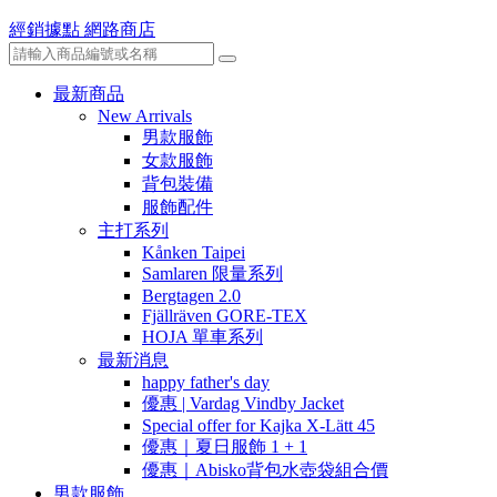
經銷據點
網路商店
最新商品
New Arrivals
男款服飾
女款服飾
背包裝備
服飾配件
主打系列
Kånken Taipei
Samlaren 限量系列
Bergtagen 2.0
Fjällräven GORE-TEX
HOJA 單車系列
最新消息
happy father's day
優惠 | Vardag Vindby Jacket
Special offer for Kajka X-Lätt 45
優惠｜夏日服飾 1 + 1
優惠｜Abisko背包水壺袋組合價
男款服飾