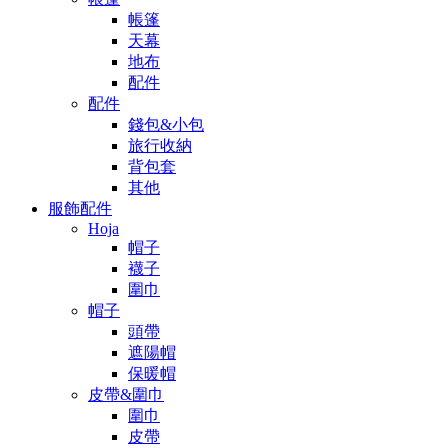
帳篷
天幕
地布
配件
配件
錢包&小包
旅行收納
背包套
其他
服飾配件
Hoja
帽子
襪子
圍巾
帽子
頭帶
遮陽帽
保暖帽
皮帶&圍巾
圍巾
皮帶