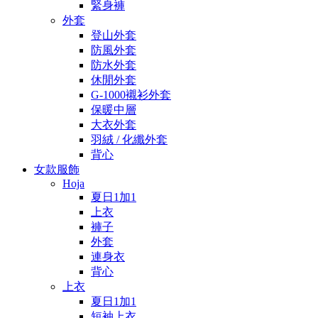
緊身褲
外套
登山外套
防風外套
防水外套
休閒外套
G-1000襯衫外套
保暖中層
大衣外套
羽絨 / 化纖外套
背心
女款服飾
Hoja
夏日1加1
上衣
褲子
外套
連身衣
背心
上衣
夏日1加1
短袖上衣