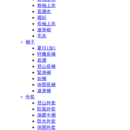
無袖上衣
底層衣
襯衫
長袖上衣
連身裙
毛衣
褲子
夏日1加1
狩獵長褲
底層
登山長褲
緊身褲
短褲
休閒長褲
連身褲
外套
登山外套
防風外套
保暖中層
防水外套
休閒外套