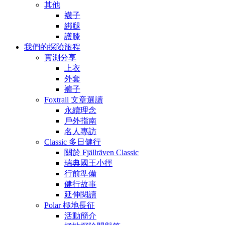
其他
襪子
綁腿
護膝
我們的探險旅程
實測分享
上衣
外套
褲子
Foxtrail 文章選讀
永續理念
戶外指南
名人專訪
Classic 多日健行
關於 Fjällräven Classic
瑞典國王小徑
行前準備
健行故事
延伸閱讀
Polar 極地長征
活動簡介