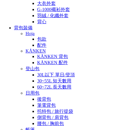
大衣外套
G-1000襯衫外套
羽絨 / 化纖外套
背心
背包裝備
Hoja
包款
配件
KÅNKEN
KÅNKEN 背包
KÅNKEN 配件
登山包
30L以下 單日/登頂
30~55L 短天數用
60~72L 長天數用
日用包
後背包
筆電背包
托特包 / 旅行提袋
側背包 / 肩背包
腰包 / 胸前包
帳篷