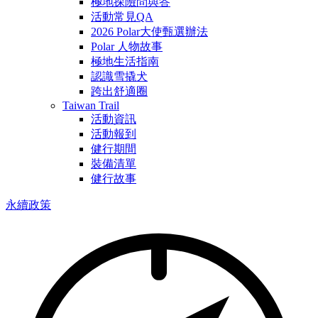
極地探險問與答
活動常見QA
2026 Polar大使甄選辦法
Polar 人物故事
極地生活指南
認識雪撬犬
跨出舒適圈
Taiwan Trail
活動資訊
活動報到
健行期間
裝備清單
健行故事
永續政策