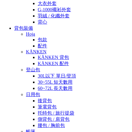
大衣外套
G-1000襯衫外套
羽絨 / 化纖外套
背心
背包裝備
Hoja
包款
配件
KÅNKEN
KÅNKEN 背包
KÅNKEN 配件
登山包
30L以下 單日/登頂
30~55L 短天數用
60~72L 長天數用
日用包
後背包
筆電背包
托特包 / 旅行提袋
側背包 / 肩背包
腰包 / 胸前包
帳篷