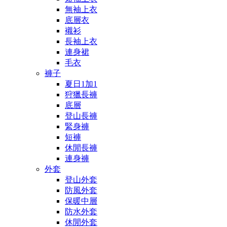
無袖上衣
底層衣
襯衫
長袖上衣
連身裙
毛衣
褲子
夏日1加1
狩獵長褲
底層
登山長褲
緊身褲
短褲
休閒長褲
連身褲
外套
登山外套
防風外套
保暖中層
防水外套
休閒外套