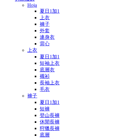
Hoja
夏日1加1
上衣
褲子
外套
連身衣
背心
上衣
夏日1加1
短袖上衣
底層衣
襯衫
長袖上衣
毛衣
褲子
夏日1加1
短褲
登山長褲
休閒長褲
狩獵長褲
底層