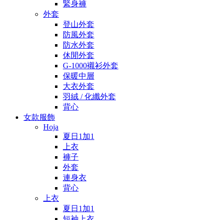
緊身褲
外套
登山外套
防風外套
防水外套
休閒外套
G-1000襯衫外套
保暖中層
大衣外套
羽絨 / 化纖外套
背心
女款服飾
Hoja
夏日1加1
上衣
褲子
外套
連身衣
背心
上衣
夏日1加1
短袖上衣