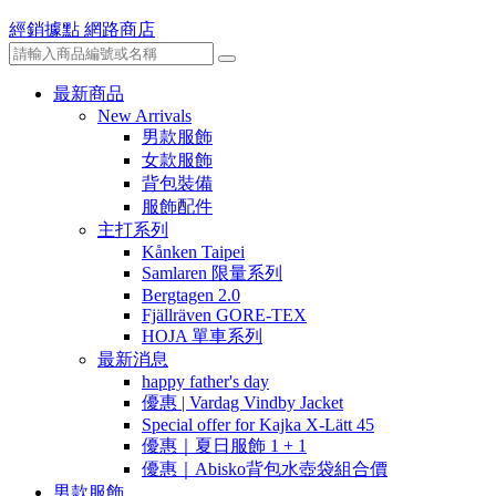
經銷據點
網路商店
最新商品
New Arrivals
男款服飾
女款服飾
背包裝備
服飾配件
主打系列
Kånken Taipei
Samlaren 限量系列
Bergtagen 2.0
Fjällräven GORE-TEX
HOJA 單車系列
最新消息
happy father's day
優惠 | Vardag Vindby Jacket
Special offer for Kajka X-Lätt 45
優惠｜夏日服飾 1 + 1
優惠｜Abisko背包水壺袋組合價
男款服飾