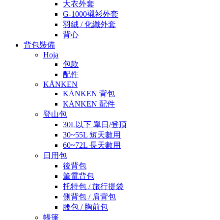
大衣外套
G-1000襯衫外套
羽絨 / 化纖外套
背心
背包裝備
Hoja
包款
配件
KÅNKEN
KÅNKEN 背包
KÅNKEN 配件
登山包
30L以下 單日/登頂
30~55L 短天數用
60~72L 長天數用
日用包
後背包
筆電背包
托特包 / 旅行提袋
側背包 / 肩背包
腰包 / 胸前包
帳篷