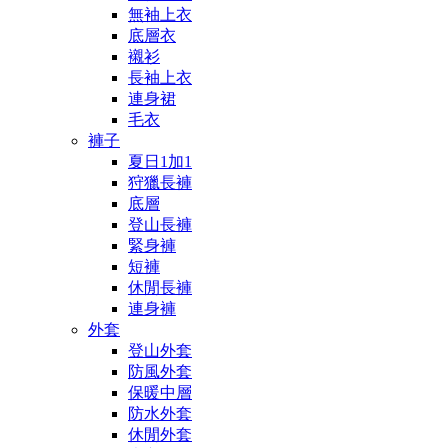
無袖上衣
底層衣
襯衫
長袖上衣
連身裙
毛衣
褲子
夏日1加1
狩獵長褲
底層
登山長褲
緊身褲
短褲
休閒長褲
連身褲
外套
登山外套
防風外套
保暖中層
防水外套
休閒外套