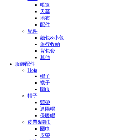
帳篷
天幕
地布
配件
配件
錢包&小包
旅行收納
背包套
其他
服飾配件
Hoja
帽子
襪子
圍巾
帽子
頭帶
遮陽帽
保暖帽
皮帶&圍巾
圍巾
皮帶