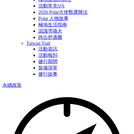
活動常見QA
2026 Polar大使甄選辦法
Polar 人物故事
極地生活指南
認識雪撬犬
跨出舒適圈
Taiwan Trail
活動資訊
活動報到
健行期間
裝備清單
健行故事
永續政策