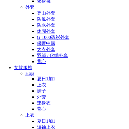
緊身褲
外套
登山外套
防風外套
防水外套
休閒外套
G-1000襯衫外套
保暖中層
大衣外套
羽絨 / 化纖外套
背心
女款服飾
Hoja
夏日1加1
上衣
褲子
外套
連身衣
背心
上衣
夏日1加1
短袖上衣