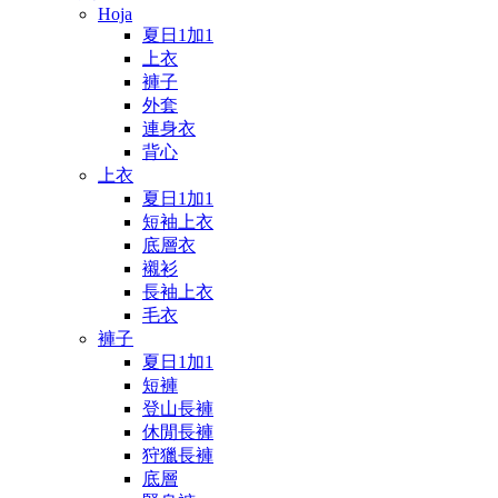
Hoja
夏日1加1
上衣
褲子
外套
連身衣
背心
上衣
夏日1加1
短袖上衣
底層衣
襯衫
長袖上衣
毛衣
褲子
夏日1加1
短褲
登山長褲
休閒長褲
狩獵長褲
底層