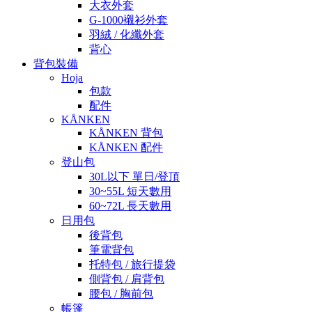
大衣外套
G-1000襯衫外套
羽絨 / 化纖外套
背心
背包裝備
Hoja
包款
配件
KÅNKEN
KÅNKEN 背包
KÅNKEN 配件
登山包
30L以下 單日/登頂
30~55L 短天數用
60~72L 長天數用
日用包
後背包
筆電背包
托特包 / 旅行提袋
側背包 / 肩背包
腰包 / 胸前包
帳篷