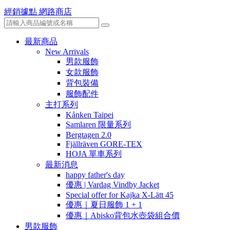
經銷據點
網路商店
最新商品
New Arrivals
男款服飾
女款服飾
背包裝備
服飾配件
主打系列
Kånken Taipei
Samlaren 限量系列
Bergtagen 2.0
Fjällräven GORE-TEX
HOJA 單車系列
最新消息
happy father's day
優惠 | Vardag Vindby Jacket
Special offer for Kajka X-Lätt 45
優惠｜夏日服飾 1 + 1
優惠｜Abisko背包水壺袋組合價
男款服飾