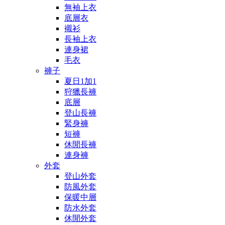
無袖上衣
底層衣
襯衫
長袖上衣
連身裙
毛衣
褲子
夏日1加1
狩獵長褲
底層
登山長褲
緊身褲
短褲
休閒長褲
連身褲
外套
登山外套
防風外套
保暖中層
防水外套
休閒外套