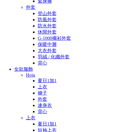
緊身褲
外套
登山外套
防風外套
防水外套
休閒外套
G-1000襯衫外套
保暖中層
大衣外套
羽絨 / 化纖外套
背心
女款服飾
Hoja
夏日1加1
上衣
褲子
外套
連身衣
背心
上衣
夏日1加1
短袖上衣