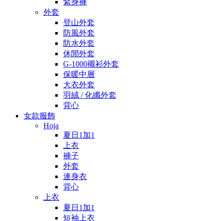
緊身褲
外套
登山外套
防風外套
防水外套
休閒外套
G-1000襯衫外套
保暖中層
大衣外套
羽絨 / 化纖外套
背心
女款服飾
Hoja
夏日1加1
上衣
褲子
外套
連身衣
背心
上衣
夏日1加1
短袖上衣