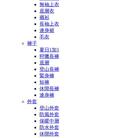
無袖上衣
底層衣
襯衫
長袖上衣
連身裙
毛衣
褲子
夏日1加1
狩獵長褲
底層
登山長褲
緊身褲
短褲
休閒長褲
連身褲
外套
登山外套
防風外套
保暖中層
防水外套
休閒外套