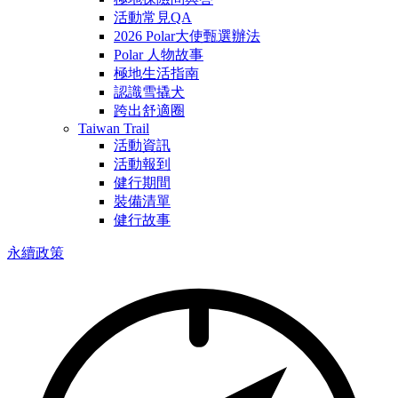
活動常見QA
2026 Polar大使甄選辦法
Polar 人物故事
極地生活指南
認識雪撬犬
跨出舒適圈
Taiwan Trail
活動資訊
活動報到
健行期間
裝備清單
健行故事
永續政策