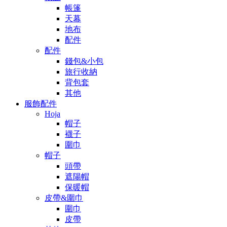
帳篷
天幕
地布
配件
配件
錢包&小包
旅行收納
背包套
其他
服飾配件
Hoja
帽子
襪子
圍巾
帽子
頭帶
遮陽帽
保暖帽
皮帶&圍巾
圍巾
皮帶