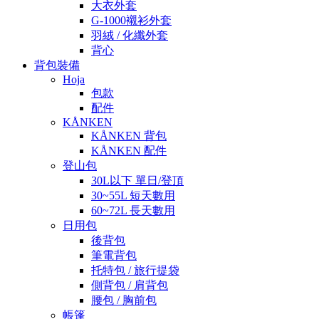
大衣外套
G-1000襯衫外套
羽絨 / 化纖外套
背心
背包裝備
Hoja
包款
配件
KÅNKEN
KÅNKEN 背包
KÅNKEN 配件
登山包
30L以下 單日/登頂
30~55L 短天數用
60~72L 長天數用
日用包
後背包
筆電背包
托特包 / 旅行提袋
側背包 / 肩背包
腰包 / 胸前包
帳篷