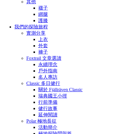
其他
襪子
綁腿
護膝
我們的探險旅程
實測分享
上衣
外套
褲子
Foxtrail 文章選讀
永續理念
戶外指南
名人專訪
Classic 多日健行
關於 Fjällräven Classic
瑞典國王小徑
行前準備
健行故事
延伸閱讀
Polar 極地長征
活動簡介
極地探險問與答