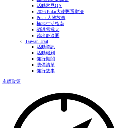
活動常見QA
2026 Polar大使甄選辦法
Polar 人物故事
極地生活指南
認識雪撬犬
跨出舒適圈
Taiwan Trail
活動資訊
活動報到
健行期間
裝備清單
健行故事
永續政策