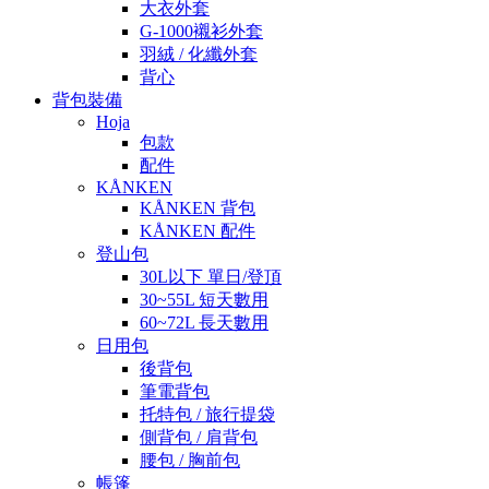
大衣外套
G-1000襯衫外套
羽絨 / 化纖外套
背心
背包裝備
Hoja
包款
配件
KÅNKEN
KÅNKEN 背包
KÅNKEN 配件
登山包
30L以下 單日/登頂
30~55L 短天數用
60~72L 長天數用
日用包
後背包
筆電背包
托特包 / 旅行提袋
側背包 / 肩背包
腰包 / 胸前包
帳篷