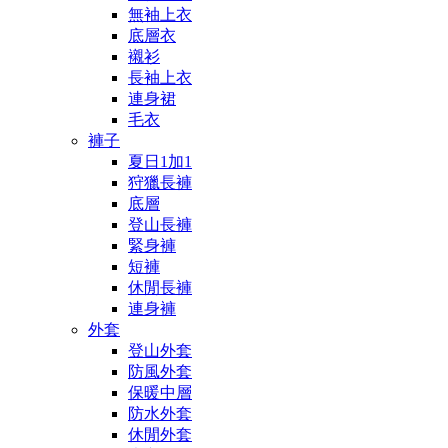
無袖上衣
底層衣
襯衫
長袖上衣
連身裙
毛衣
褲子
夏日1加1
狩獵長褲
底層
登山長褲
緊身褲
短褲
休閒長褲
連身褲
外套
登山外套
防風外套
保暖中層
防水外套
休閒外套