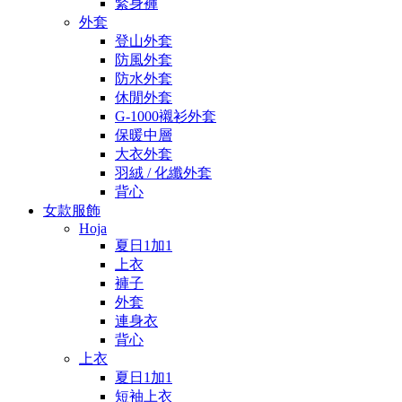
緊身褲
外套
登山外套
防風外套
防水外套
休閒外套
G-1000襯衫外套
保暖中層
大衣外套
羽絨 / 化纖外套
背心
女款服飾
Hoja
夏日1加1
上衣
褲子
外套
連身衣
背心
上衣
夏日1加1
短袖上衣