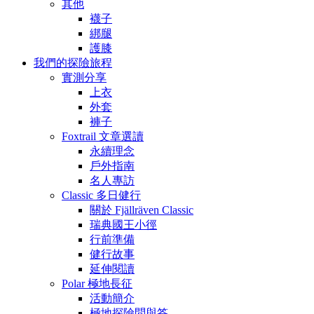
其他
襪子
綁腿
護膝
我們的探險旅程
實測分享
上衣
外套
褲子
Foxtrail 文章選讀
永續理念
戶外指南
名人專訪
Classic 多日健行
關於 Fjällräven Classic
瑞典國王小徑
行前準備
健行故事
延伸閱讀
Polar 極地長征
活動簡介
極地探險問與答