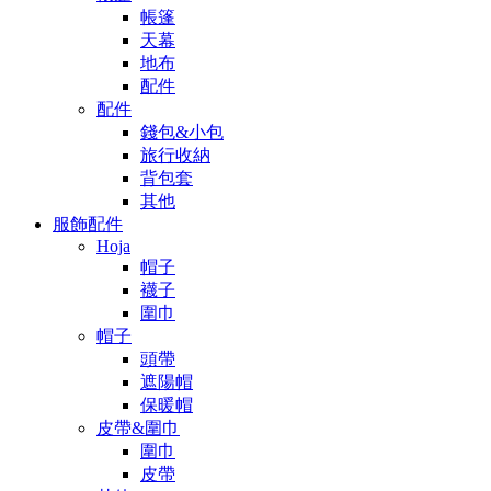
帳篷
天幕
地布
配件
配件
錢包&小包
旅行收納
背包套
其他
服飾配件
Hoja
帽子
襪子
圍巾
帽子
頭帶
遮陽帽
保暖帽
皮帶&圍巾
圍巾
皮帶