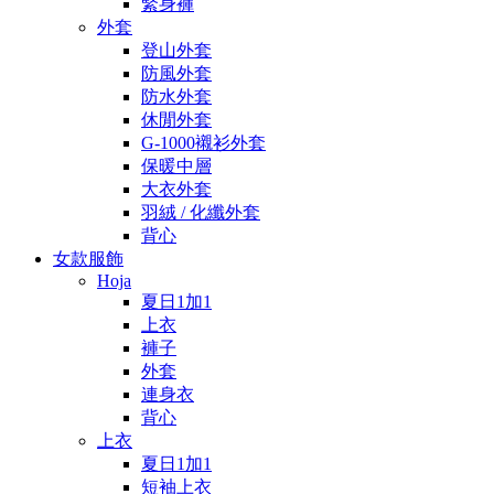
緊身褲
外套
登山外套
防風外套
防水外套
休閒外套
G-1000襯衫外套
保暖中層
大衣外套
羽絨 / 化纖外套
背心
女款服飾
Hoja
夏日1加1
上衣
褲子
外套
連身衣
背心
上衣
夏日1加1
短袖上衣