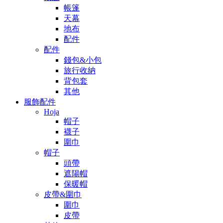
帳篷
天幕
地布
配件
配件
錢包&小包
旅行收納
背包套
其他
服飾配件
Hoja
帽子
襪子
圍巾
帽子
頭帶
遮陽帽
保暖帽
皮帶&圍巾
圍巾
皮帶