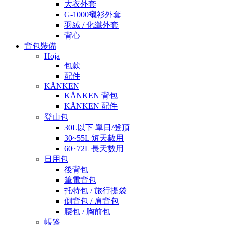
大衣外套
G-1000襯衫外套
羽絨 / 化纖外套
背心
背包裝備
Hoja
包款
配件
KÅNKEN
KÅNKEN 背包
KÅNKEN 配件
登山包
30L以下 單日/登頂
30~55L 短天數用
60~72L 長天數用
日用包
後背包
筆電背包
托特包 / 旅行提袋
側背包 / 肩背包
腰包 / 胸前包
帳篷