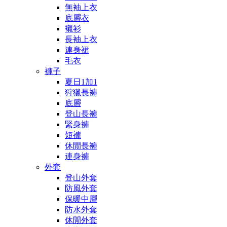
無袖上衣
底層衣
襯衫
長袖上衣
連身裙
毛衣
褲子
夏日1加1
狩獵長褲
底層
登山長褲
緊身褲
短褲
休閒長褲
連身褲
外套
登山外套
防風外套
保暖中層
防水外套
休閒外套