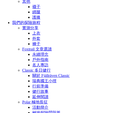
其他
襪子
綁腿
護膝
我們的探險旅程
實測分享
上衣
外套
褲子
Foxtrail 文章選讀
永續理念
戶外指南
名人專訪
Classic 多日健行
關於 Fjällräven Classic
瑞典國王小徑
行前準備
健行故事
延伸閱讀
Polar 極地長征
活動簡介
極地探險問與答