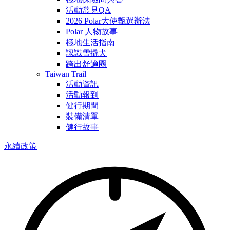
活動常見QA
2026 Polar大使甄選辦法
Polar 人物故事
極地生活指南
認識雪撬犬
跨出舒適圈
Taiwan Trail
活動資訊
活動報到
健行期間
裝備清單
健行故事
永續政策