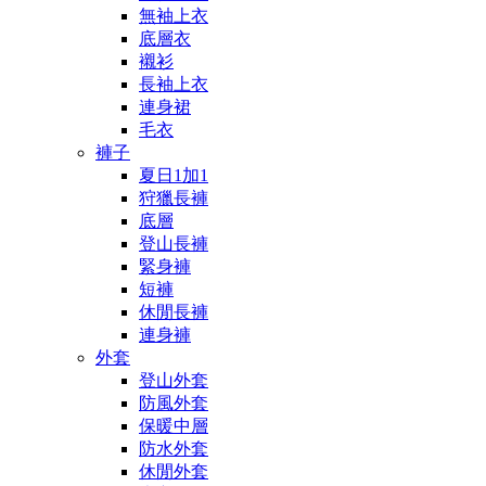
無袖上衣
底層衣
襯衫
長袖上衣
連身裙
毛衣
褲子
夏日1加1
狩獵長褲
底層
登山長褲
緊身褲
短褲
休閒長褲
連身褲
外套
登山外套
防風外套
保暖中層
防水外套
休閒外套