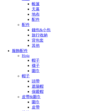
帳篷
天幕
地布
配件
配件
錢包&小包
旅行收納
背包套
其他
服飾配件
Hoja
帽子
襪子
圍巾
帽子
頭帶
遮陽帽
保暖帽
皮帶&圍巾
圍巾
皮帶