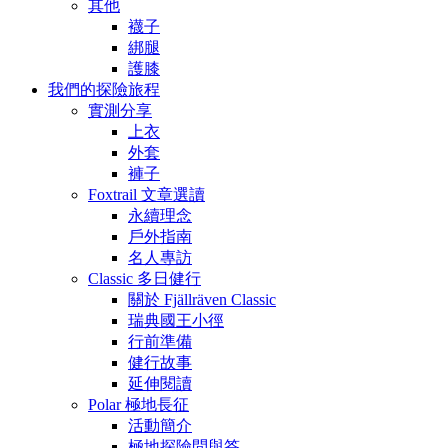
其他
襪子
綁腿
護膝
我們的探險旅程
實測分享
上衣
外套
褲子
Foxtrail 文章選讀
永續理念
戶外指南
名人專訪
Classic 多日健行
關於 Fjällräven Classic
瑞典國王小徑
行前準備
健行故事
延伸閱讀
Polar 極地長征
活動簡介
極地探險問與答