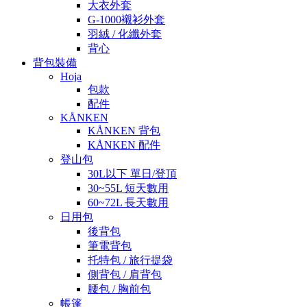
大衣外套
G-1000襯衫外套
羽絨 / 化纖外套
背心
背包裝備
Hoja
包款
配件
KÅNKEN
KÅNKEN 背包
KÅNKEN 配件
登山包
30L以下 單日/登頂
30~55L 短天數用
60~72L 長天數用
日用包
後背包
筆電背包
托特包 / 旅行提袋
側背包 / 肩背包
腰包 / 胸前包
帳篷