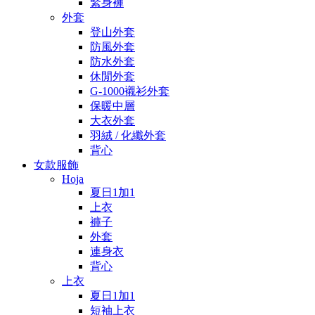
緊身褲
外套
登山外套
防風外套
防水外套
休閒外套
G-1000襯衫外套
保暖中層
大衣外套
羽絨 / 化纖外套
背心
女款服飾
Hoja
夏日1加1
上衣
褲子
外套
連身衣
背心
上衣
夏日1加1
短袖上衣