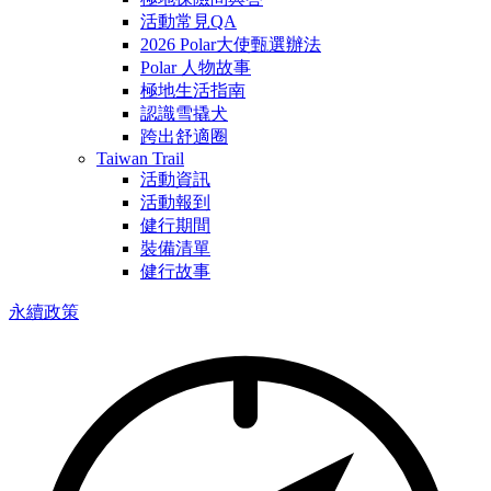
活動常見QA
2026 Polar大使甄選辦法
Polar 人物故事
極地生活指南
認識雪撬犬
跨出舒適圈
Taiwan Trail
活動資訊
活動報到
健行期間
裝備清單
健行故事
永續政策