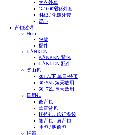
大衣外套
G-1000襯衫外套
羽絨 / 化纖外套
背心
背包裝備
Hoja
包款
配件
KÅNKEN
KÅNKEN 背包
KÅNKEN 配件
登山包
30L以下 單日/登頂
30~55L 短天數用
60~72L 長天數用
日用包
後背包
筆電背包
托特包 / 旅行提袋
側背包 / 肩背包
腰包 / 胸前包
帳篷