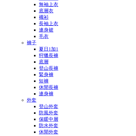
無袖上衣
底層衣
襯衫
長袖上衣
連身裙
毛衣
褲子
夏日1加1
狩獵長褲
底層
登山長褲
緊身褲
短褲
休閒長褲
連身褲
外套
登山外套
防風外套
保暖中層
防水外套
休閒外套