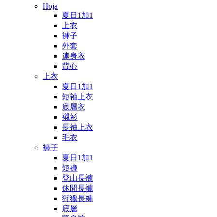
Hoja
夏日1加1
上衣
褲子
外套
連身衣
背心
上衣
夏日1加1
短袖上衣
底層衣
襯衫
長袖上衣
毛衣
褲子
夏日1加1
短褲
登山長褲
休閒長褲
狩獵長褲
底層