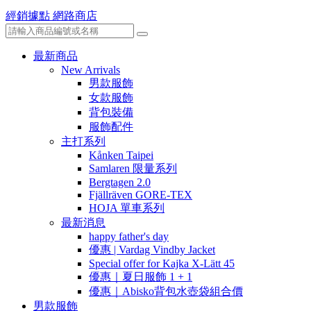
經銷據點
網路商店
最新商品
New Arrivals
男款服飾
女款服飾
背包裝備
服飾配件
主打系列
Kånken Taipei
Samlaren 限量系列
Bergtagen 2.0
Fjällräven GORE-TEX
HOJA 單車系列
最新消息
happy father's day
優惠 | Vardag Vindby Jacket
Special offer for Kajka X-Lätt 45
優惠｜夏日服飾 1 + 1
優惠｜Abisko背包水壺袋組合價
男款服飾