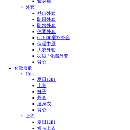
緊身褲
外套
登山外套
防風外套
防水外套
休閒外套
G-1000襯衫外套
保暖中層
大衣外套
羽絨 / 化纖外套
背心
女款服飾
Hoja
夏日1加1
上衣
褲子
外套
連身衣
背心
上衣
夏日1加1
短袖上衣