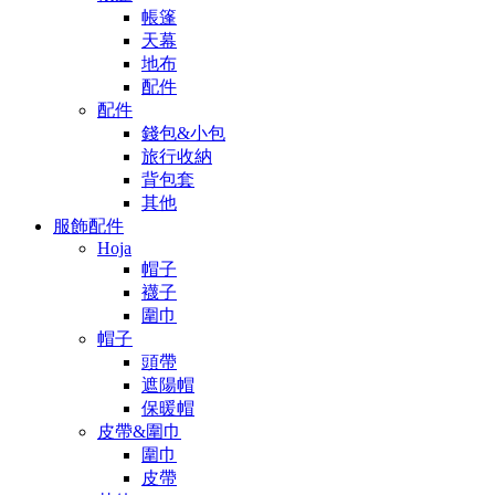
帳篷
天幕
地布
配件
配件
錢包&小包
旅行收納
背包套
其他
服飾配件
Hoja
帽子
襪子
圍巾
帽子
頭帶
遮陽帽
保暖帽
皮帶&圍巾
圍巾
皮帶