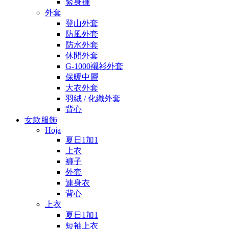
緊身褲
外套
登山外套
防風外套
防水外套
休閒外套
G-1000襯衫外套
保暖中層
大衣外套
羽絨 / 化纖外套
背心
女款服飾
Hoja
夏日1加1
上衣
褲子
外套
連身衣
背心
上衣
夏日1加1
短袖上衣