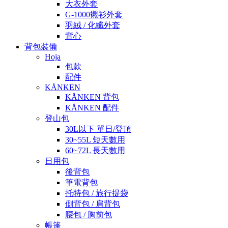
大衣外套
G-1000襯衫外套
羽絨 / 化纖外套
背心
背包裝備
Hoja
包款
配件
KÅNKEN
KÅNKEN 背包
KÅNKEN 配件
登山包
30L以下 單日/登頂
30~55L 短天數用
60~72L 長天數用
日用包
後背包
筆電背包
托特包 / 旅行提袋
側背包 / 肩背包
腰包 / 胸前包
帳篷