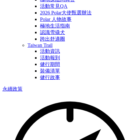
活動常見QA
2026 Polar大使甄選辦法
Polar 人物故事
極地生活指南
認識雪撬犬
跨出舒適圈
Taiwan Trail
活動資訊
活動報到
健行期間
裝備清單
健行故事
永續政策