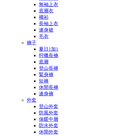
無袖上衣
底層衣
襯衫
長袖上衣
連身裙
毛衣
褲子
夏日1加1
狩獵長褲
底層
登山長褲
緊身褲
短褲
休閒長褲
連身褲
外套
登山外套
防風外套
保暖中層
防水外套
休閒外套