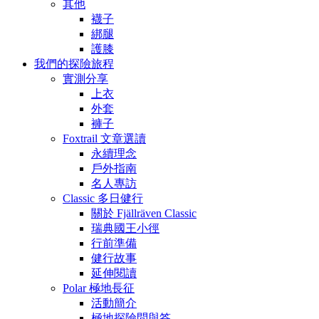
其他
襪子
綁腿
護膝
我們的探險旅程
實測分享
上衣
外套
褲子
Foxtrail 文章選讀
永續理念
戶外指南
名人專訪
Classic 多日健行
關於 Fjällräven Classic
瑞典國王小徑
行前準備
健行故事
延伸閱讀
Polar 極地長征
活動簡介
極地探險問與答