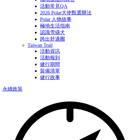
活動常見QA
2026 Polar大使甄選辦法
Polar 人物故事
極地生活指南
認識雪撬犬
跨出舒適圈
Taiwan Trail
活動資訊
活動報到
健行期間
裝備清單
健行故事
永續政策