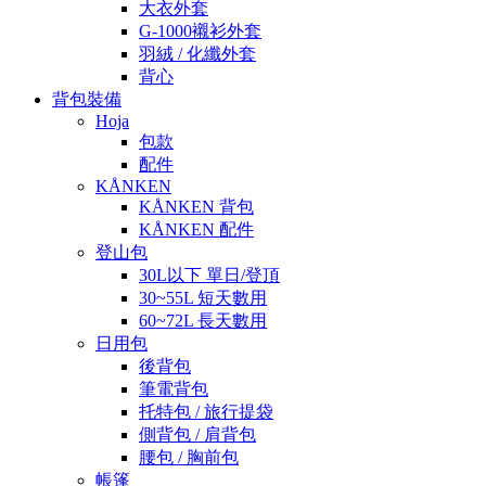
大衣外套
G-1000襯衫外套
羽絨 / 化纖外套
背心
背包裝備
Hoja
包款
配件
KÅNKEN
KÅNKEN 背包
KÅNKEN 配件
登山包
30L以下 單日/登頂
30~55L 短天數用
60~72L 長天數用
日用包
後背包
筆電背包
托特包 / 旅行提袋
側背包 / 肩背包
腰包 / 胸前包
帳篷