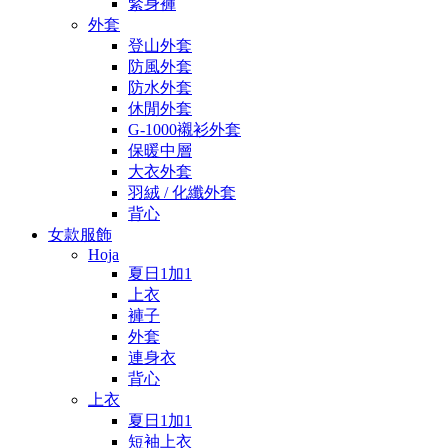
緊身褲
外套
登山外套
防風外套
防水外套
休閒外套
G-1000襯衫外套
保暖中層
大衣外套
羽絨 / 化纖外套
背心
女款服飾
Hoja
夏日1加1
上衣
褲子
外套
連身衣
背心
上衣
夏日1加1
短袖上衣