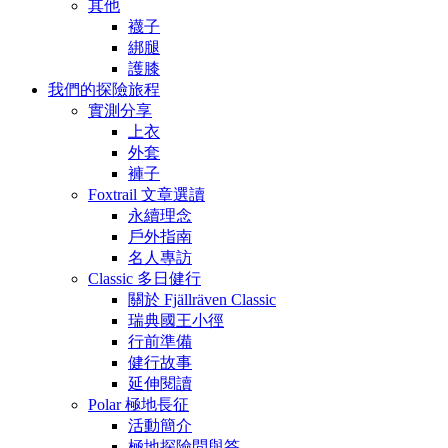
其他
襪子
綁腿
護膝
我們的探險旅程
實測分享
上衣
外套
褲子
Foxtrail 文章選讀
永續理念
戶外指南
名人專訪
Classic 多日健行
關於 Fjällräven Classic
瑞典國王小徑
行前準備
健行故事
延伸閱讀
Polar 極地長征
活動簡介
極地探險問與答