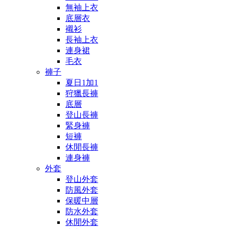
無袖上衣
底層衣
襯衫
長袖上衣
連身裙
毛衣
褲子
夏日1加1
狩獵長褲
底層
登山長褲
緊身褲
短褲
休閒長褲
連身褲
外套
登山外套
防風外套
保暖中層
防水外套
休閒外套