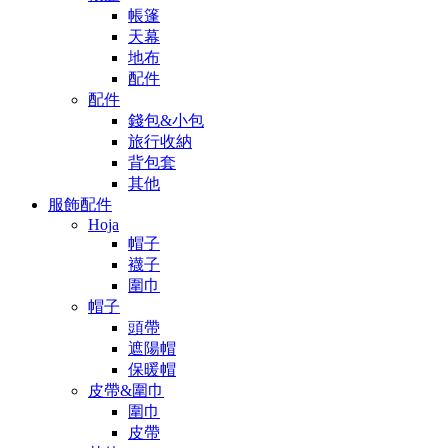
帳篷
天幕
地布
配件
配件
錢包&小包
旅行收納
背包套
其他
服飾配件
Hoja
帽子
襪子
圍巾
帽子
頭帶
遮陽帽
保暖帽
皮帶&圍巾
圍巾
皮帶