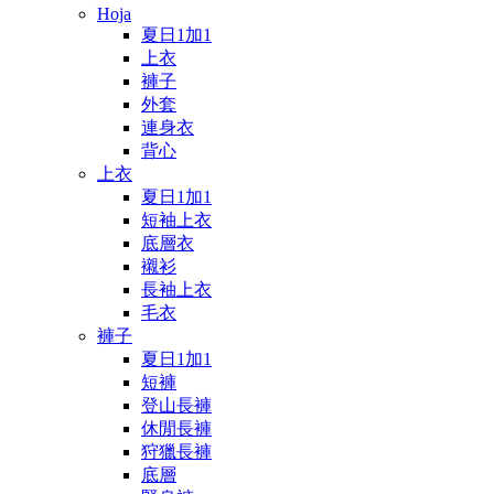
Hoja
夏日1加1
上衣
褲子
外套
連身衣
背心
上衣
夏日1加1
短袖上衣
底層衣
襯衫
長袖上衣
毛衣
褲子
夏日1加1
短褲
登山長褲
休閒長褲
狩獵長褲
底層