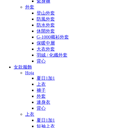
緊身褲
外套
登山外套
防風外套
防水外套
休閒外套
G-1000襯衫外套
保暖中層
大衣外套
羽絨 / 化纖外套
背心
女款服飾
Hoja
夏日1加1
上衣
褲子
外套
連身衣
背心
上衣
夏日1加1
短袖上衣