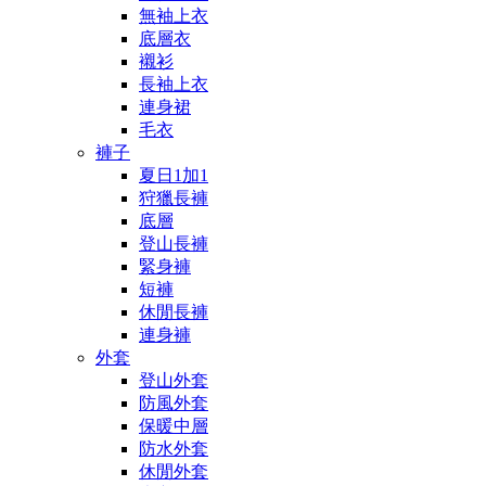
無袖上衣
底層衣
襯衫
長袖上衣
連身裙
毛衣
褲子
夏日1加1
狩獵長褲
底層
登山長褲
緊身褲
短褲
休閒長褲
連身褲
外套
登山外套
防風外套
保暖中層
防水外套
休閒外套