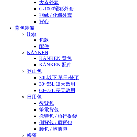
大衣外套
G-1000襯衫外套
羽絨 / 化纖外套
背心
背包裝備
Hoja
包款
配件
KÅNKEN
KÅNKEN 背包
KÅNKEN 配件
登山包
30L以下 單日/登頂
30~55L 短天數用
60~72L 長天數用
日用包
後背包
筆電背包
托特包 / 旅行提袋
側背包 / 肩背包
腰包 / 胸前包
帳篷