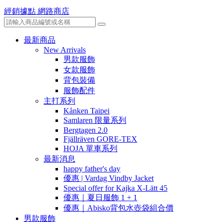
經銷據點
網路商店
最新商品
New Arrivals
男款服飾
女款服飾
背包裝備
服飾配件
主打系列
Kånken Taipei
Samlaren 限量系列
Bergtagen 2.0
Fjällräven GORE-TEX
HOJA 單車系列
最新消息
happy father's day
優惠 | Vardag Vindby Jacket
Special offer for Kajka X-Lätt 45
優惠｜夏日服飾 1 + 1
優惠｜Abisko背包水壺袋組合價
男款服飾