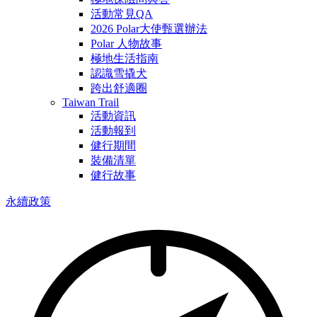
活動常見QA
2026 Polar大使甄選辦法
Polar 人物故事
極地生活指南
認識雪撬犬
跨出舒適圈
Taiwan Trail
活動資訊
活動報到
健行期間
裝備清單
健行故事
永續政策