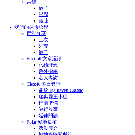
其他
襪子
綁腿
護膝
我們的探險旅程
實測分享
上衣
外套
褲子
Foxtrail 文章選讀
永續理念
戶外指南
名人專訪
Classic 多日健行
關於 Fjällräven Classic
瑞典國王小徑
行前準備
健行故事
延伸閱讀
Polar 極地長征
活動簡介
極地探險問與答