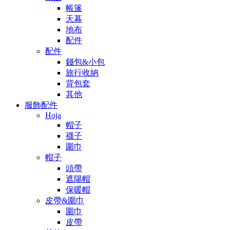
帳篷
天幕
地布
配件
配件
錢包&小包
旅行收納
背包套
其他
服飾配件
Hoja
帽子
襪子
圍巾
帽子
頭帶
遮陽帽
保暖帽
皮帶&圍巾
圍巾
皮帶