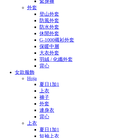
緊身褲
外套
登山外套
防風外套
防水外套
休閒外套
G-1000襯衫外套
保暖中層
大衣外套
羽絨 / 化纖外套
背心
女款服飾
Hoja
夏日1加1
上衣
褲子
外套
連身衣
背心
上衣
夏日1加1
短袖上衣