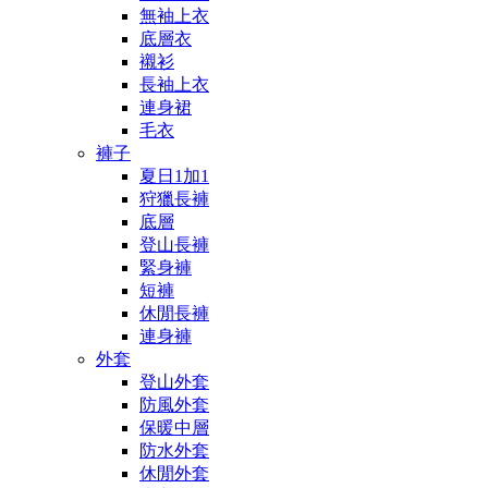
無袖上衣
底層衣
襯衫
長袖上衣
連身裙
毛衣
褲子
夏日1加1
狩獵長褲
底層
登山長褲
緊身褲
短褲
休閒長褲
連身褲
外套
登山外套
防風外套
保暖中層
防水外套
休閒外套