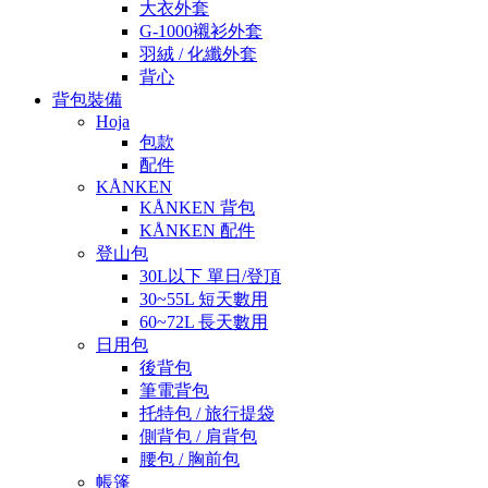
大衣外套
G-1000襯衫外套
羽絨 / 化纖外套
背心
背包裝備
Hoja
包款
配件
KÅNKEN
KÅNKEN 背包
KÅNKEN 配件
登山包
30L以下 單日/登頂
30~55L 短天數用
60~72L 長天數用
日用包
後背包
筆電背包
托特包 / 旅行提袋
側背包 / 肩背包
腰包 / 胸前包
帳篷