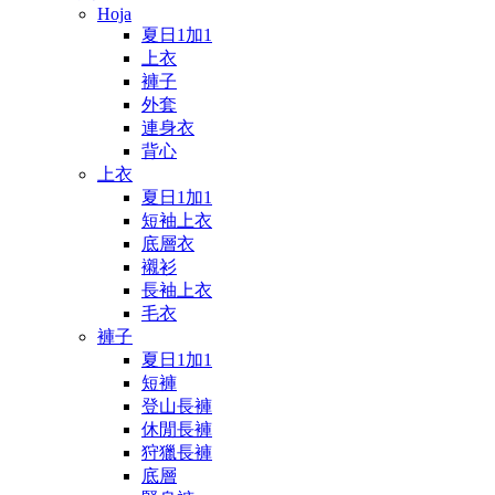
Hoja
夏日1加1
上衣
褲子
外套
連身衣
背心
上衣
夏日1加1
短袖上衣
底層衣
襯衫
長袖上衣
毛衣
褲子
夏日1加1
短褲
登山長褲
休閒長褲
狩獵長褲
底層