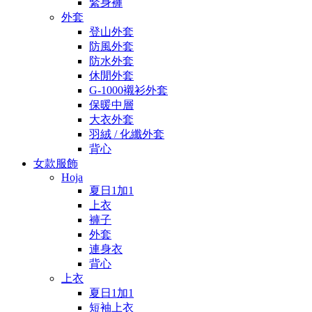
緊身褲
外套
登山外套
防風外套
防水外套
休閒外套
G-1000襯衫外套
保暖中層
大衣外套
羽絨 / 化纖外套
背心
女款服飾
Hoja
夏日1加1
上衣
褲子
外套
連身衣
背心
上衣
夏日1加1
短袖上衣