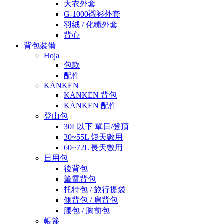
大衣外套
G-1000襯衫外套
羽絨 / 化纖外套
背心
背包裝備
Hoja
包款
配件
KÅNKEN
KÅNKEN 背包
KÅNKEN 配件
登山包
30L以下 單日/登頂
30~55L 短天數用
60~72L 長天數用
日用包
後背包
筆電背包
托特包 / 旅行提袋
側背包 / 肩背包
腰包 / 胸前包
帳篷