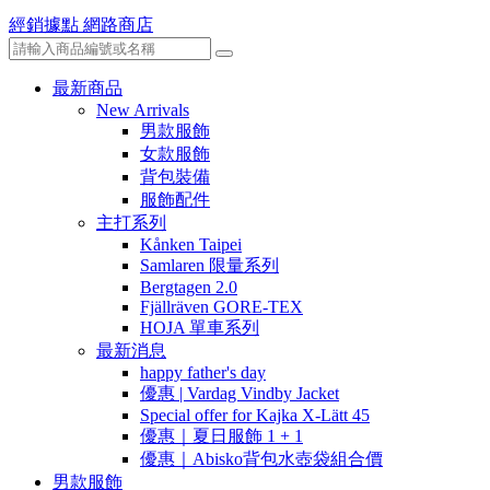
經銷據點
網路商店
最新商品
New Arrivals
男款服飾
女款服飾
背包裝備
服飾配件
主打系列
Kånken Taipei
Samlaren 限量系列
Bergtagen 2.0
Fjällräven GORE-TEX
HOJA 單車系列
最新消息
happy father's day
優惠 | Vardag Vindby Jacket
Special offer for Kajka X-Lätt 45
優惠｜夏日服飾 1 + 1
優惠｜Abisko背包水壺袋組合價
男款服飾