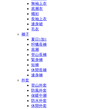
無袖上衣
底層衣
襯衫
長袖上衣
連身裙
毛衣
褲子
夏日1加1
狩獵長褲
底層
登山長褲
緊身褲
短褲
休閒長褲
連身褲
外套
登山外套
防風外套
保暖中層
防水外套
休閒外套