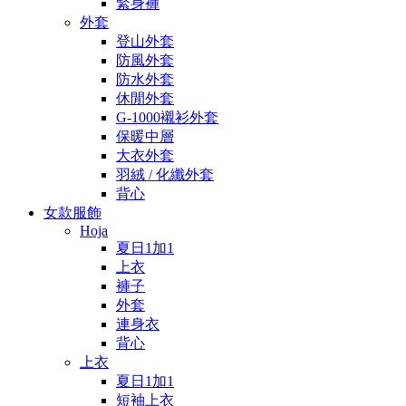
緊身褲
外套
登山外套
防風外套
防水外套
休閒外套
G-1000襯衫外套
保暖中層
大衣外套
羽絨 / 化纖外套
背心
女款服飾
Hoja
夏日1加1
上衣
褲子
外套
連身衣
背心
上衣
夏日1加1
短袖上衣