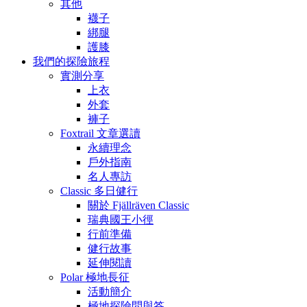
其他
襪子
綁腿
護膝
我們的探險旅程
實測分享
上衣
外套
褲子
Foxtrail 文章選讀
永續理念
戶外指南
名人專訪
Classic 多日健行
關於 Fjällräven Classic
瑞典國王小徑
行前準備
健行故事
延伸閱讀
Polar 極地長征
活動簡介
極地探險問與答