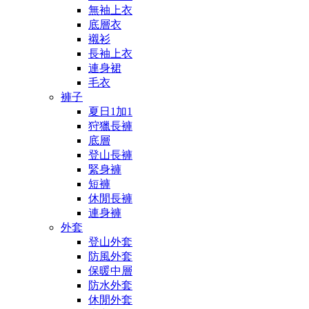
無袖上衣
底層衣
襯衫
長袖上衣
連身裙
毛衣
褲子
夏日1加1
狩獵長褲
底層
登山長褲
緊身褲
短褲
休閒長褲
連身褲
外套
登山外套
防風外套
保暖中層
防水外套
休閒外套