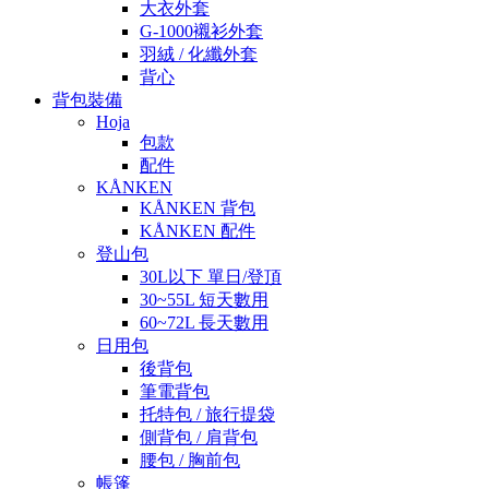
大衣外套
G-1000襯衫外套
羽絨 / 化纖外套
背心
背包裝備
Hoja
包款
配件
KÅNKEN
KÅNKEN 背包
KÅNKEN 配件
登山包
30L以下 單日/登頂
30~55L 短天數用
60~72L 長天數用
日用包
後背包
筆電背包
托特包 / 旅行提袋
側背包 / 肩背包
腰包 / 胸前包
帳篷