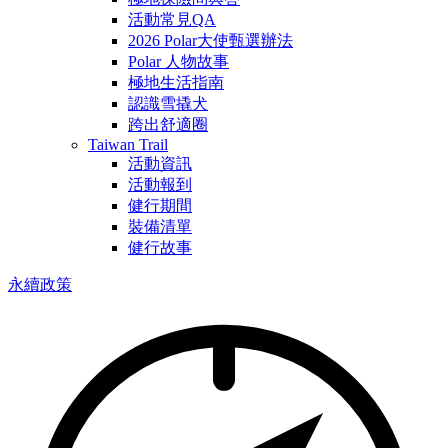
活動常見QA
2026 Polar大使甄選辦法
Polar 人物故事
極地生活指南
認識雪撬犬
跨出舒適圈
Taiwan Trail
活動資訊
活動報到
健行期間
裝備清單
健行故事
永續政策