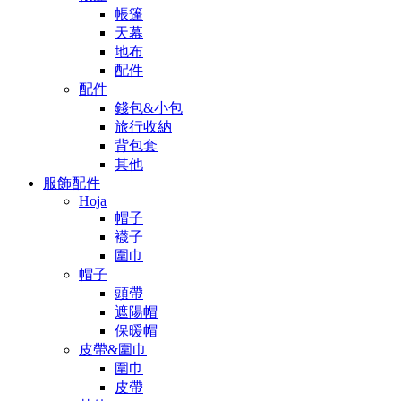
帳篷
天幕
地布
配件
配件
錢包&小包
旅行收納
背包套
其他
服飾配件
Hoja
帽子
襪子
圍巾
帽子
頭帶
遮陽帽
保暖帽
皮帶&圍巾
圍巾
皮帶