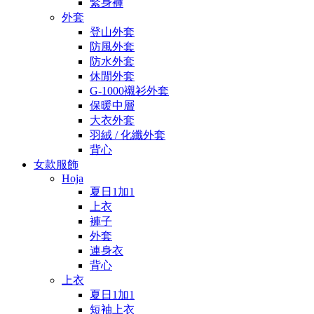
緊身褲
外套
登山外套
防風外套
防水外套
休閒外套
G-1000襯衫外套
保暖中層
大衣外套
羽絨 / 化纖外套
背心
女款服飾
Hoja
夏日1加1
上衣
褲子
外套
連身衣
背心
上衣
夏日1加1
短袖上衣