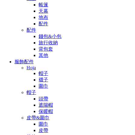
帳篷
天幕
地布
配件
配件
錢包&小包
旅行收納
背包套
其他
服飾配件
Hoja
帽子
襪子
圍巾
帽子
頭帶
遮陽帽
保暖帽
皮帶&圍巾
圍巾
皮帶