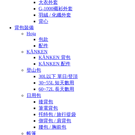
大衣外套
G-1000襯衫外套
羽絨 / 化纖外套
背心
背包裝備
Hoja
包款
配件
KÅNKEN
KÅNKEN 背包
KÅNKEN 配件
登山包
30L以下 單日/登頂
30~55L 短天數用
60~72L 長天數用
日用包
後背包
筆電背包
托特包 / 旅行提袋
側背包 / 肩背包
腰包 / 胸前包
帳篷