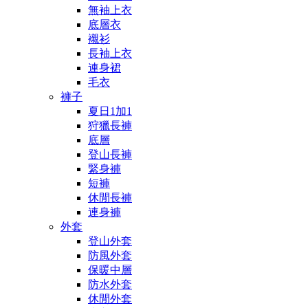
無袖上衣
底層衣
襯衫
長袖上衣
連身裙
毛衣
褲子
夏日1加1
狩獵長褲
底層
登山長褲
緊身褲
短褲
休閒長褲
連身褲
外套
登山外套
防風外套
保暖中層
防水外套
休閒外套