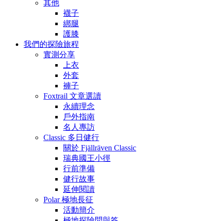
其他
襪子
綁腿
護膝
我們的探險旅程
實測分享
上衣
外套
褲子
Foxtrail 文章選讀
永續理念
戶外指南
名人專訪
Classic 多日健行
關於 Fjällräven Classic
瑞典國王小徑
行前準備
健行故事
延伸閱讀
Polar 極地長征
活動簡介
極地探險問與答