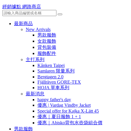
經銷據點
網路商店
最新商品
New Arrivals
男款服飾
女款服飾
背包裝備
服飾配件
主打系列
Kånken Taipei
Samlaren 限量系列
Bergtagen 2.0
Fjällräven GORE-TEX
HOJA 單車系列
最新消息
happy father's day
優惠 | Vardag Vindby Jacket
Special offer for Kajka X-Lätt 45
優惠｜夏日服飾 1 + 1
優惠｜Abisko背包水壺袋組合價
男款服飾