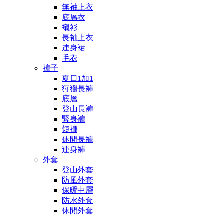
無袖上衣
底層衣
襯衫
長袖上衣
連身裙
毛衣
褲子
夏日1加1
狩獵長褲
底層
登山長褲
緊身褲
短褲
休閒長褲
連身褲
外套
登山外套
防風外套
保暖中層
防水外套
休閒外套