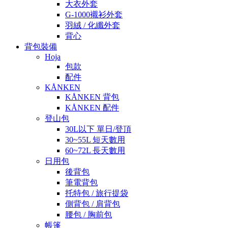
大衣外套
G-1000襯衫外套
羽絨 / 化纖外套
背心
背包裝備
Hoja
包款
配件
KÅNKEN
KÅNKEN 背包
KÅNKEN 配件
登山包
30L以下 單日/登頂
30~55L 短天數用
60~72L 長天數用
日用包
後背包
筆電背包
托特包 / 旅行提袋
側背包 / 肩背包
腰包 / 胸前包
帳篷