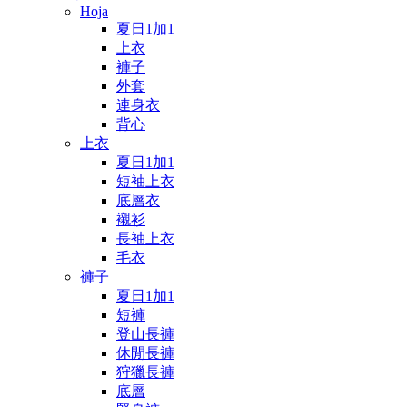
Hoja
夏日1加1
上衣
褲子
外套
連身衣
背心
上衣
夏日1加1
短袖上衣
底層衣
襯衫
長袖上衣
毛衣
褲子
夏日1加1
短褲
登山長褲
休閒長褲
狩獵長褲
底層