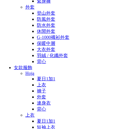
緊身褲
外套
登山外套
防風外套
防水外套
休閒外套
G-1000襯衫外套
保暖中層
大衣外套
羽絨 / 化纖外套
背心
女款服飾
Hoja
夏日1加1
上衣
褲子
外套
連身衣
背心
上衣
夏日1加1
短袖上衣