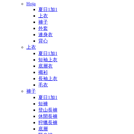
Hoja
夏日1加1
上衣
褲子
外套
連身衣
背心
上衣
夏日1加1
短袖上衣
底層衣
襯衫
長袖上衣
毛衣
褲子
夏日1加1
短褲
登山長褲
休閒長褲
狩獵長褲
底層