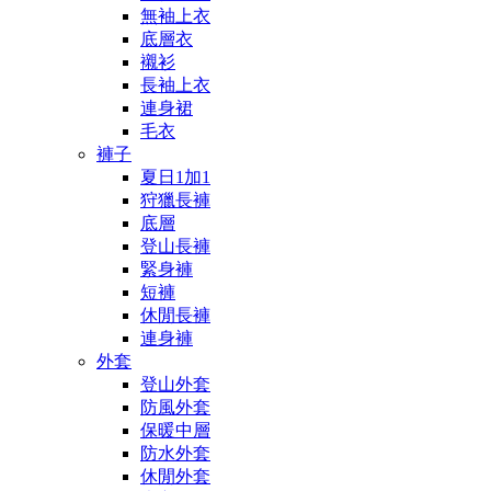
無袖上衣
底層衣
襯衫
長袖上衣
連身裙
毛衣
褲子
夏日1加1
狩獵長褲
底層
登山長褲
緊身褲
短褲
休閒長褲
連身褲
外套
登山外套
防風外套
保暖中層
防水外套
休閒外套