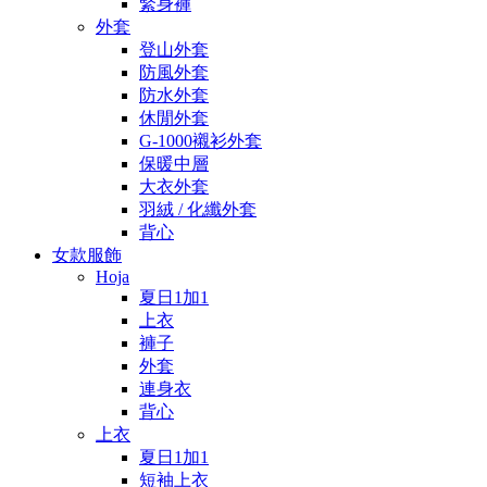
緊身褲
外套
登山外套
防風外套
防水外套
休閒外套
G-1000襯衫外套
保暖中層
大衣外套
羽絨 / 化纖外套
背心
女款服飾
Hoja
夏日1加1
上衣
褲子
外套
連身衣
背心
上衣
夏日1加1
短袖上衣