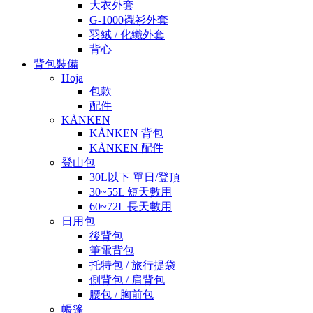
大衣外套
G-1000襯衫外套
羽絨 / 化纖外套
背心
背包裝備
Hoja
包款
配件
KÅNKEN
KÅNKEN 背包
KÅNKEN 配件
登山包
30L以下 單日/登頂
30~55L 短天數用
60~72L 長天數用
日用包
後背包
筆電背包
托特包 / 旅行提袋
側背包 / 肩背包
腰包 / 胸前包
帳篷