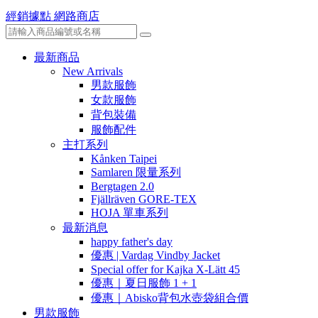
經銷據點
網路商店
最新商品
New Arrivals
男款服飾
女款服飾
背包裝備
服飾配件
主打系列
Kånken Taipei
Samlaren 限量系列
Bergtagen 2.0
Fjällräven GORE-TEX
HOJA 單車系列
最新消息
happy father's day
優惠 | Vardag Vindby Jacket
Special offer for Kajka X-Lätt 45
優惠｜夏日服飾 1 + 1
優惠｜Abisko背包水壺袋組合價
男款服飾