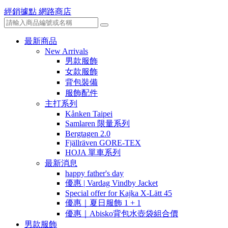
經銷據點
網路商店
最新商品
New Arrivals
男款服飾
女款服飾
背包裝備
服飾配件
主打系列
Kånken Taipei
Samlaren 限量系列
Bergtagen 2.0
Fjällräven GORE-TEX
HOJA 單車系列
最新消息
happy father's day
優惠 | Vardag Vindby Jacket
Special offer for Kajka X-Lätt 45
優惠｜夏日服飾 1 + 1
優惠｜Abisko背包水壺袋組合價
男款服飾