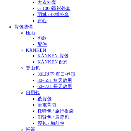
大衣外套
G-1000襯衫外套
羽絨 / 化纖外套
背心
背包裝備
Hoja
包款
配件
KÅNKEN
KÅNKEN 背包
KÅNKEN 配件
登山包
30L以下 單日/登頂
30~55L 短天數用
60~72L 長天數用
日用包
後背包
筆電背包
托特包 / 旅行提袋
側背包 / 肩背包
腰包 / 胸前包
帳篷