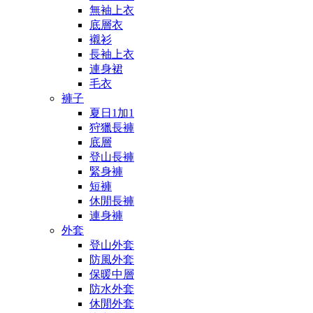
無袖上衣
底層衣
襯衫
長袖上衣
連身裙
毛衣
褲子
夏日1加1
狩獵長褲
底層
登山長褲
緊身褲
短褲
休閒長褲
連身褲
外套
登山外套
防風外套
保暖中層
防水外套
休閒外套