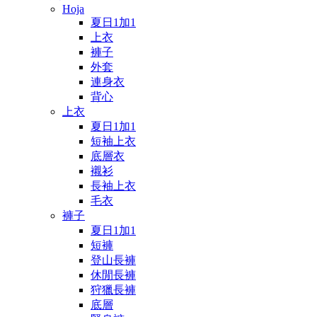
Hoja
夏日1加1
上衣
褲子
外套
連身衣
背心
上衣
夏日1加1
短袖上衣
底層衣
襯衫
長袖上衣
毛衣
褲子
夏日1加1
短褲
登山長褲
休閒長褲
狩獵長褲
底層