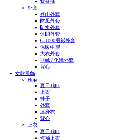
緊身褲
外套
登山外套
防風外套
防水外套
休閒外套
G-1000襯衫外套
保暖中層
大衣外套
羽絨 / 化纖外套
背心
女款服飾
Hoja
夏日1加1
上衣
褲子
外套
連身衣
背心
上衣
夏日1加1
短袖上衣