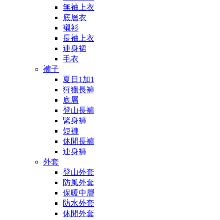
無袖上衣
底層衣
襯衫
長袖上衣
連身裙
毛衣
褲子
夏日1加1
狩獵長褲
底層
登山長褲
緊身褲
短褲
休閒長褲
連身褲
外套
登山外套
防風外套
保暖中層
防水外套
休閒外套