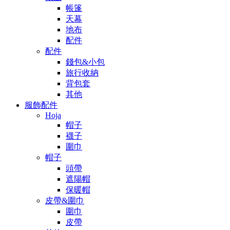
帳篷
天幕
地布
配件
配件
錢包&小包
旅行收納
背包套
其他
服飾配件
Hoja
帽子
襪子
圍巾
帽子
頭帶
遮陽帽
保暖帽
皮帶&圍巾
圍巾
皮帶