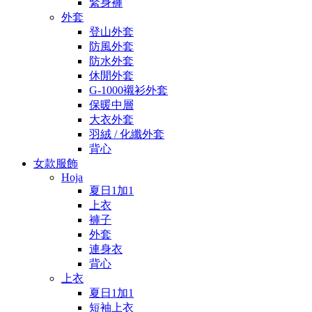
緊身褲
外套
登山外套
防風外套
防水外套
休閒外套
G-1000襯衫外套
保暖中層
大衣外套
羽絨 / 化纖外套
背心
女款服飾
Hoja
夏日1加1
上衣
褲子
外套
連身衣
背心
上衣
夏日1加1
短袖上衣