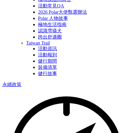
活動常見QA
2026 Polar大使甄選辦法
Polar 人物故事
極地生活指南
認識雪撬犬
跨出舒適圈
Taiwan Trail
活動資訊
活動報到
健行期間
裝備清單
健行故事
永續政策