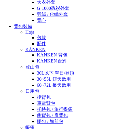
大衣外套
G-1000襯衫外套
羽絨 / 化纖外套
背心
背包裝備
Hoja
包款
配件
KÅNKEN
KÅNKEN 背包
KÅNKEN 配件
登山包
30L以下 單日/登頂
30~55L 短天數用
60~72L 長天數用
日用包
後背包
筆電背包
托特包 / 旅行提袋
側背包 / 肩背包
腰包 / 胸前包
帳篷