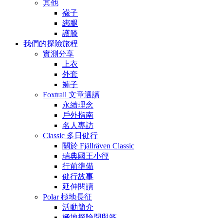
其他
襪子
綁腿
護膝
我們的探險旅程
實測分享
上衣
外套
褲子
Foxtrail 文章選讀
永續理念
戶外指南
名人專訪
Classic 多日健行
關於 Fjällräven Classic
瑞典國王小徑
行前準備
健行故事
延伸閱讀
Polar 極地長征
活動簡介
極地探險問與答