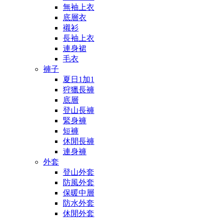
無袖上衣
底層衣
襯衫
長袖上衣
連身裙
毛衣
褲子
夏日1加1
狩獵長褲
底層
登山長褲
緊身褲
短褲
休閒長褲
連身褲
外套
登山外套
防風外套
保暖中層
防水外套
休閒外套