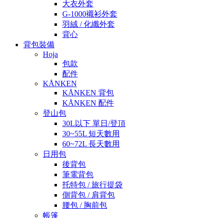
大衣外套
G-1000襯衫外套
羽絨 / 化纖外套
背心
背包裝備
Hoja
包款
配件
KÅNKEN
KÅNKEN 背包
KÅNKEN 配件
登山包
30L以下 單日/登頂
30~55L 短天數用
60~72L 長天數用
日用包
後背包
筆電背包
托特包 / 旅行提袋
側背包 / 肩背包
腰包 / 胸前包
帳篷