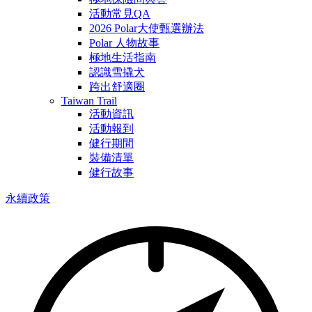
活動常見QA
2026 Polar大使甄選辦法
Polar 人物故事
極地生活指南
認識雪撬犬
跨出舒適圈
Taiwan Trail
活動資訊
活動報到
健行期間
裝備清單
健行故事
永續政策