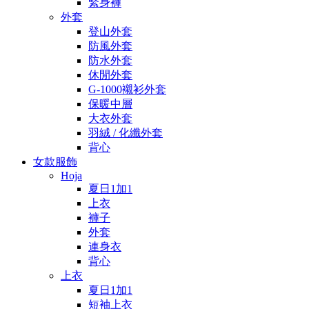
緊身褲
外套
登山外套
防風外套
防水外套
休閒外套
G-1000襯衫外套
保暖中層
大衣外套
羽絨 / 化纖外套
背心
女款服飾
Hoja
夏日1加1
上衣
褲子
外套
連身衣
背心
上衣
夏日1加1
短袖上衣