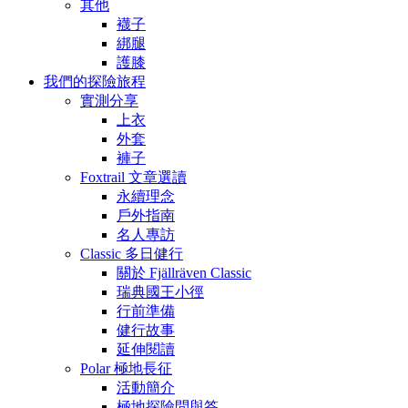
其他
襪子
綁腿
護膝
我們的探險旅程
實測分享
上衣
外套
褲子
Foxtrail 文章選讀
永續理念
戶外指南
名人專訪
Classic 多日健行
關於 Fjällräven Classic
瑞典國王小徑
行前準備
健行故事
延伸閱讀
Polar 極地長征
活動簡介
極地探險問與答