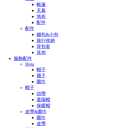
帳篷
天幕
地布
配件
配件
錢包&小包
旅行收納
背包套
其他
服飾配件
Hoja
帽子
襪子
圍巾
帽子
頭帶
遮陽帽
保暖帽
皮帶&圍巾
圍巾
皮帶