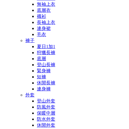
無袖上衣
底層衣
襯衫
長袖上衣
連身裙
毛衣
褲子
夏日1加1
狩獵長褲
底層
登山長褲
緊身褲
短褲
休閒長褲
連身褲
外套
登山外套
防風外套
保暖中層
防水外套
休閒外套