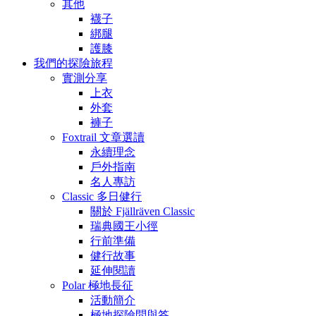
其他
襪子
綁腿
護膝
我們的探險旅程
實測分享
上衣
外套
褲子
Foxtrail 文章選讀
永續理念
戶外指南
名人專訪
Classic 多日健行
關於 Fjällräven Classic
瑞典國王小徑
行前準備
健行故事
延伸閱讀
Polar 極地長征
活動簡介
極地探險問與答