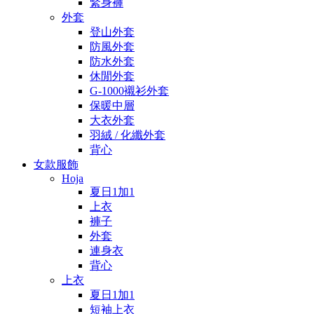
緊身褲
外套
登山外套
防風外套
防水外套
休閒外套
G-1000襯衫外套
保暖中層
大衣外套
羽絨 / 化纖外套
背心
女款服飾
Hoja
夏日1加1
上衣
褲子
外套
連身衣
背心
上衣
夏日1加1
短袖上衣