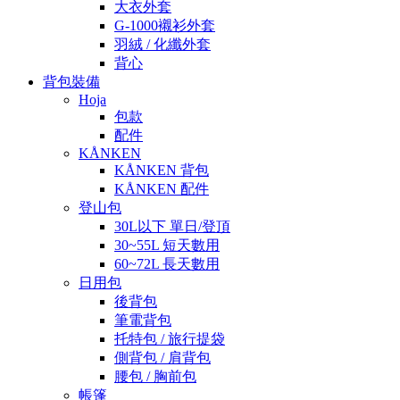
大衣外套
G-1000襯衫外套
羽絨 / 化纖外套
背心
背包裝備
Hoja
包款
配件
KÅNKEN
KÅNKEN 背包
KÅNKEN 配件
登山包
30L以下 單日/登頂
30~55L 短天數用
60~72L 長天數用
日用包
後背包
筆電背包
托特包 / 旅行提袋
側背包 / 肩背包
腰包 / 胸前包
帳篷