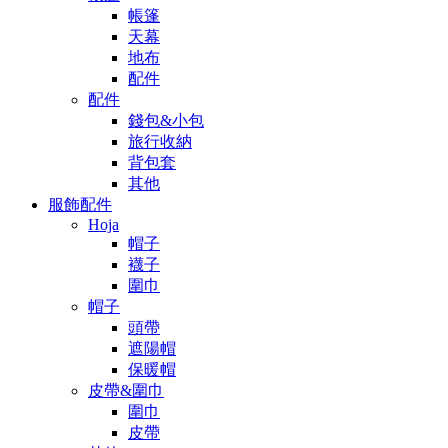
帳篷
天幕
地布
配件
配件
錢包&小包
旅行收納
背包套
其他
服飾配件
Hoja
帽子
襪子
圍巾
帽子
頭帶
遮陽帽
保暖帽
皮帶&圍巾
圍巾
皮帶