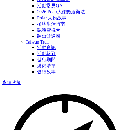
活動常見QA
2026 Polar大使甄選辦法
Polar 人物故事
極地生活指南
認識雪撬犬
跨出舒適圈
Taiwan Trail
活動資訊
活動報到
健行期間
裝備清單
健行故事
永續政策