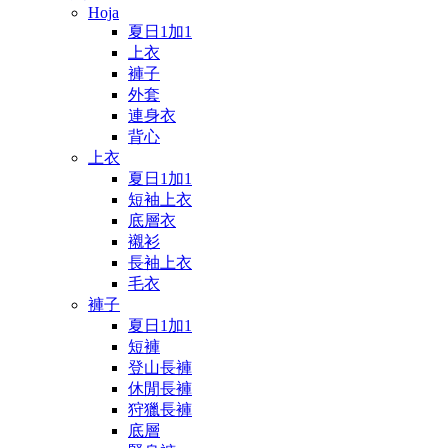
Hoja
夏日1加1
上衣
褲子
外套
連身衣
背心
上衣
夏日1加1
短袖上衣
底層衣
襯衫
長袖上衣
毛衣
褲子
夏日1加1
短褲
登山長褲
休閒長褲
狩獵長褲
底層