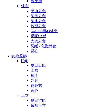
緊身褲
外套
登山外套
防風外套
防水外套
休閒外套
G-1000襯衫外套
保暖中層
大衣外套
羽絨 / 化纖外套
背心
女款服飾
Hoja
夏日1加1
上衣
褲子
外套
連身衣
背心
上衣
夏日1加1
短袖上衣