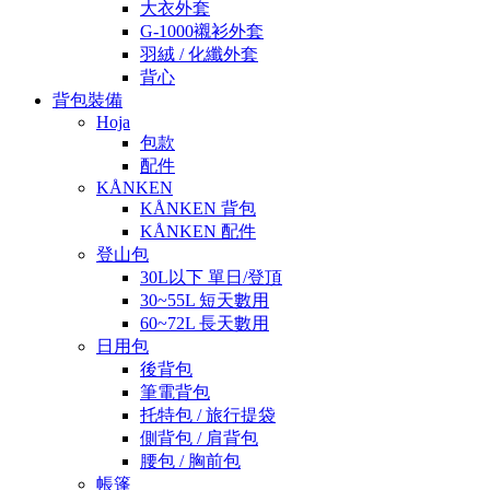
大衣外套
G-1000襯衫外套
羽絨 / 化纖外套
背心
背包裝備
Hoja
包款
配件
KÅNKEN
KÅNKEN 背包
KÅNKEN 配件
登山包
30L以下 單日/登頂
30~55L 短天數用
60~72L 長天數用
日用包
後背包
筆電背包
托特包 / 旅行提袋
側背包 / 肩背包
腰包 / 胸前包
帳篷