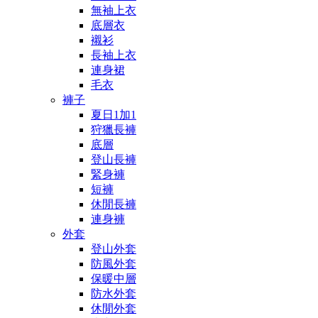
無袖上衣
底層衣
襯衫
長袖上衣
連身裙
毛衣
褲子
夏日1加1
狩獵長褲
底層
登山長褲
緊身褲
短褲
休閒長褲
連身褲
外套
登山外套
防風外套
保暖中層
防水外套
休閒外套