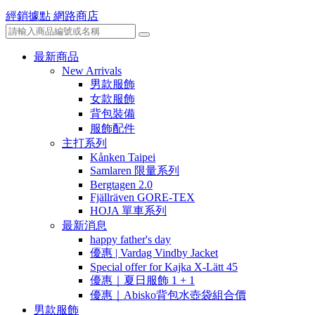
經銷據點
網路商店
最新商品
New Arrivals
男款服飾
女款服飾
背包裝備
服飾配件
主打系列
Kånken Taipei
Samlaren 限量系列
Bergtagen 2.0
Fjällräven GORE-TEX
HOJA 單車系列
最新消息
happy father's day
優惠 | Vardag Vindby Jacket
Special offer for Kajka X-Lätt 45
優惠｜夏日服飾 1 + 1
優惠｜Abisko背包水壺袋組合價
男款服飾