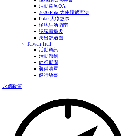
活動常見QA
2026 Polar大使甄選辦法
Polar 人物故事
極地生活指南
認識雪撬犬
跨出舒適圈
Taiwan Trail
活動資訊
活動報到
健行期間
裝備清單
健行故事
永續政策