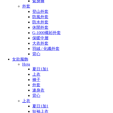
緊身褲
外套
登山外套
防風外套
防水外套
休閒外套
G-1000襯衫外套
保暖中層
大衣外套
羽絨 / 化纖外套
背心
女款服飾
Hoja
夏日1加1
上衣
褲子
外套
連身衣
背心
上衣
夏日1加1
短袖上衣