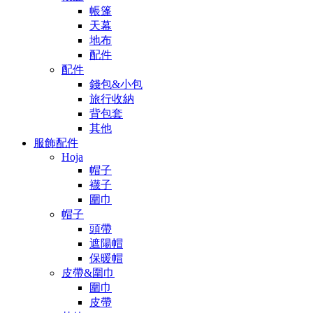
帳篷
天幕
地布
配件
配件
錢包&小包
旅行收納
背包套
其他
服飾配件
Hoja
帽子
襪子
圍巾
帽子
頭帶
遮陽帽
保暖帽
皮帶&圍巾
圍巾
皮帶