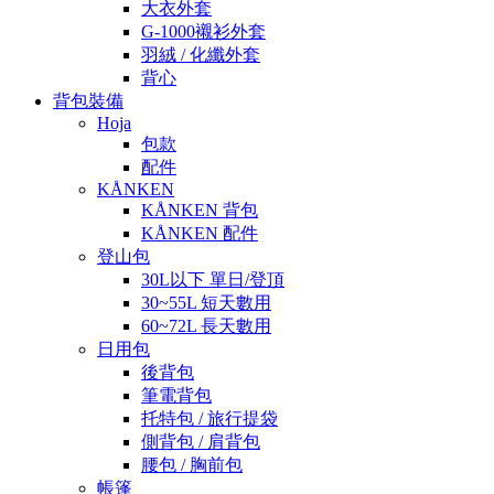
大衣外套
G-1000襯衫外套
羽絨 / 化纖外套
背心
背包裝備
Hoja
包款
配件
KÅNKEN
KÅNKEN 背包
KÅNKEN 配件
登山包
30L以下 單日/登頂
30~55L 短天數用
60~72L 長天數用
日用包
後背包
筆電背包
托特包 / 旅行提袋
側背包 / 肩背包
腰包 / 胸前包
帳篷