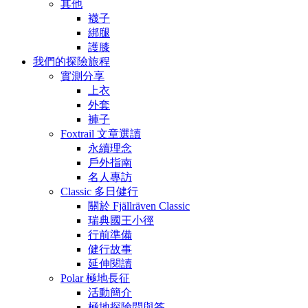
其他
襪子
綁腿
護膝
我們的探險旅程
實測分享
上衣
外套
褲子
Foxtrail 文章選讀
永續理念
戶外指南
名人專訪
Classic 多日健行
關於 Fjällräven Classic
瑞典國王小徑
行前準備
健行故事
延伸閱讀
Polar 極地長征
活動簡介
極地探險問與答