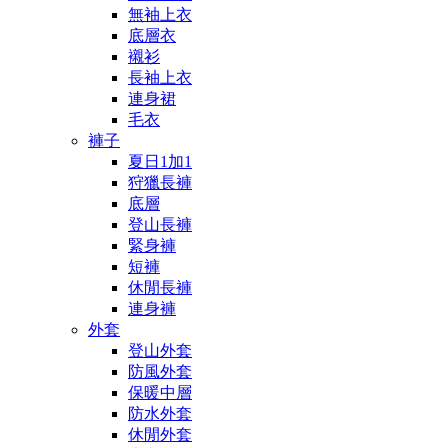
無袖上衣
底層衣
襯衫
長袖上衣
連身裙
毛衣
褲子
夏日1加1
狩獵長褲
底層
登山長褲
緊身褲
短褲
休閒長褲
連身褲
外套
登山外套
防風外套
保暖中層
防水外套
休閒外套