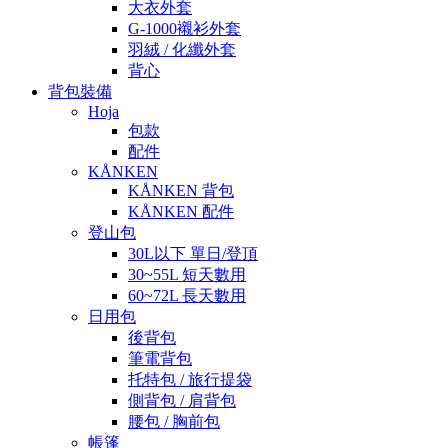
大衣外套
G-1000襯衫外套
羽絨 / 化纖外套
背心
背包裝備
Hoja
包款
配件
KÅNKEN
KÅNKEN 背包
KÅNKEN 配件
登山包
30L以下 單日/登頂
30~55L 短天數用
60~72L 長天數用
日用包
後背包
筆電背包
托特包 / 旅行提袋
側背包 / 肩背包
腰包 / 胸前包
帳篷