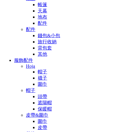
帳篷
天幕
地布
配件
配件
錢包&小包
旅行收納
背包套
其他
服飾配件
Hoja
帽子
襪子
圍巾
帽子
頭帶
遮陽帽
保暖帽
皮帶&圍巾
圍巾
皮帶