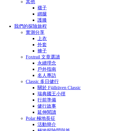
其他
襪子
綁腿
護膝
我們的探險旅程
實測分享
上衣
外套
褲子
Foxtrail 文章選讀
永續理念
戶外指南
名人專訪
Classic 多日健行
關於 Fjällräven Classic
瑞典國王小徑
行前準備
健行故事
延伸閱讀
Polar 極地長征
活動簡介
極地探險問與答