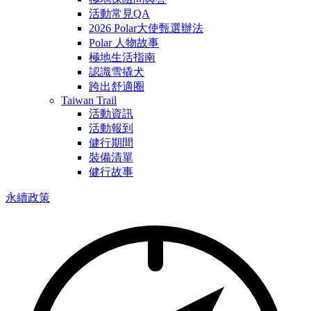
活動常見QA
2026 Polar大使甄選辦法
Polar 人物故事
極地生活指南
認識雪撬犬
跨出舒適圈
Taiwan Trail
活動資訊
活動報到
健行期間
裝備清單
健行故事
永續政策