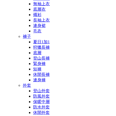
無袖上衣
底層衣
襯衫
長袖上衣
連身裙
毛衣
褲子
夏日1加1
狩獵長褲
底層
登山長褲
緊身褲
短褲
休閒長褲
連身褲
外套
登山外套
防風外套
保暖中層
防水外套
休閒外套