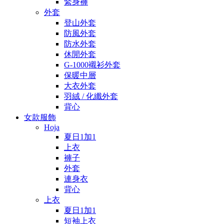
緊身褲
外套
登山外套
防風外套
防水外套
休閒外套
G-1000襯衫外套
保暖中層
大衣外套
羽絨 / 化纖外套
背心
女款服飾
Hoja
夏日1加1
上衣
褲子
外套
連身衣
背心
上衣
夏日1加1
短袖上衣