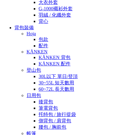
大衣外套
G-1000襯衫外套
羽絨 / 化纖外套
背心
背包裝備
Hoja
包款
配件
KÅNKEN
KÅNKEN 背包
KÅNKEN 配件
登山包
30L以下 單日/登頂
30~55L 短天數用
60~72L 長天數用
日用包
後背包
筆電背包
托特包 / 旅行提袋
側背包 / 肩背包
腰包 / 胸前包
帳篷