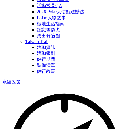
活動常見QA
2026 Polar大使甄選辦法
Polar 人物故事
極地生活指南
認識雪撬犬
跨出舒適圈
Taiwan Trail
活動資訊
活動報到
健行期間
裝備清單
健行故事
永續政策