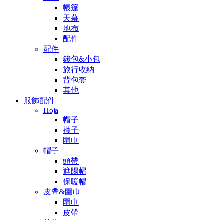
帳篷
天幕
地布
配件
配件
錢包&小包
旅行收納
背包套
其他
服飾配件
Hoja
帽子
襪子
圍巾
帽子
頭帶
遮陽帽
保暖帽
皮帶&圍巾
圍巾
皮帶