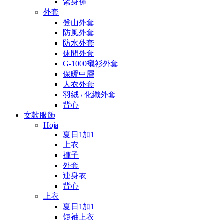
緊身褲
外套
登山外套
防風外套
防水外套
休閒外套
G-1000襯衫外套
保暖中層
大衣外套
羽絨 / 化纖外套
背心
女款服飾
Hoja
夏日1加1
上衣
褲子
外套
連身衣
背心
上衣
夏日1加1
短袖上衣