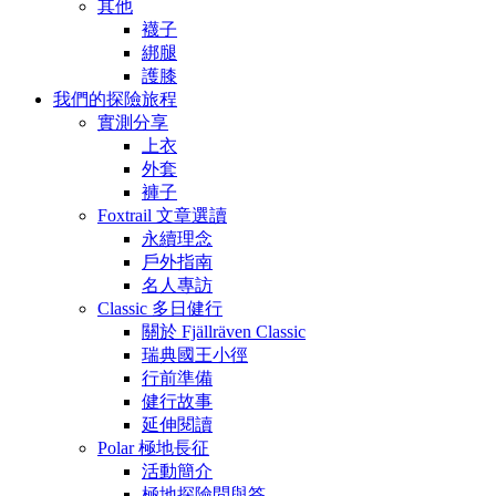
其他
襪子
綁腿
護膝
我們的探險旅程
實測分享
上衣
外套
褲子
Foxtrail 文章選讀
永續理念
戶外指南
名人專訪
Classic 多日健行
關於 Fjällräven Classic
瑞典國王小徑
行前準備
健行故事
延伸閱讀
Polar 極地長征
活動簡介
極地探險問與答