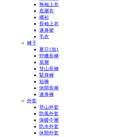
無袖上衣
底層衣
襯衫
長袖上衣
連身裙
毛衣
褲子
夏日1加1
狩獵長褲
底層
登山長褲
緊身褲
短褲
休閒長褲
連身褲
外套
登山外套
防風外套
保暖中層
防水外套
休閒外套