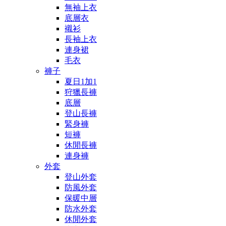
無袖上衣
底層衣
襯衫
長袖上衣
連身裙
毛衣
褲子
夏日1加1
狩獵長褲
底層
登山長褲
緊身褲
短褲
休閒長褲
連身褲
外套
登山外套
防風外套
保暖中層
防水外套
休閒外套