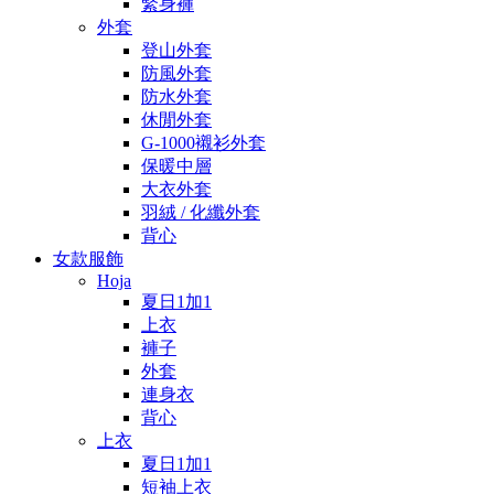
緊身褲
外套
登山外套
防風外套
防水外套
休閒外套
G-1000襯衫外套
保暖中層
大衣外套
羽絨 / 化纖外套
背心
女款服飾
Hoja
夏日1加1
上衣
褲子
外套
連身衣
背心
上衣
夏日1加1
短袖上衣