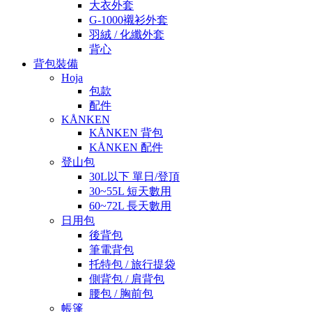
大衣外套
G-1000襯衫外套
羽絨 / 化纖外套
背心
背包裝備
Hoja
包款
配件
KÅNKEN
KÅNKEN 背包
KÅNKEN 配件
登山包
30L以下 單日/登頂
30~55L 短天數用
60~72L 長天數用
日用包
後背包
筆電背包
托特包 / 旅行提袋
側背包 / 肩背包
腰包 / 胸前包
帳篷