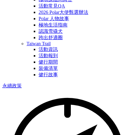
活動常見QA
2026 Polar大使甄選辦法
Polar 人物故事
極地生活指南
認識雪撬犬
跨出舒適圈
Taiwan Trail
活動資訊
活動報到
健行期間
裝備清單
健行故事
永續政策