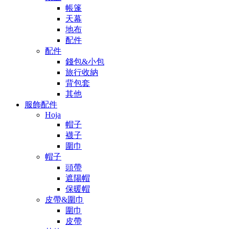
帳篷
天幕
地布
配件
配件
錢包&小包
旅行收納
背包套
其他
服飾配件
Hoja
帽子
襪子
圍巾
帽子
頭帶
遮陽帽
保暖帽
皮帶&圍巾
圍巾
皮帶