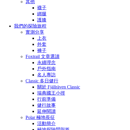
其他
襪子
綁腿
護膝
我們的探險旅程
實測分享
上衣
外套
褲子
Foxtrail 文章選讀
永續理念
戶外指南
名人專訪
Classic 多日健行
關於 Fjällräven Classic
瑞典國王小徑
行前準備
健行故事
延伸閱讀
Polar 極地長征
活動簡介
極地探險問與答