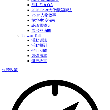
活動常見QA
2026 Polar大使甄選辦法
Polar 人物故事
極地生活指南
認識雪撬犬
跨出舒適圈
Taiwan Trail
活動資訊
活動報到
健行期間
裝備清單
健行故事
永續政策