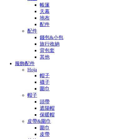
帳篷
天幕
地布
配件
配件
錢包&小包
旅行收納
背包套
其他
服飾配件
Hoja
帽子
襪子
圍巾
帽子
頭帶
遮陽帽
保暖帽
皮帶&圍巾
圍巾
皮帶