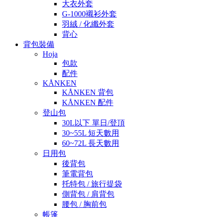
大衣外套
G-1000襯衫外套
羽絨 / 化纖外套
背心
背包裝備
Hoja
包款
配件
KÅNKEN
KÅNKEN 背包
KÅNKEN 配件
登山包
30L以下 單日/登頂
30~55L 短天數用
60~72L 長天數用
日用包
後背包
筆電背包
托特包 / 旅行提袋
側背包 / 肩背包
腰包 / 胸前包
帳篷