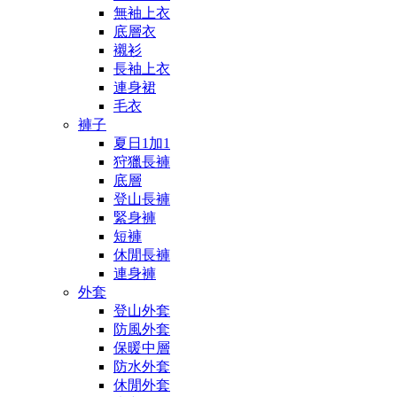
無袖上衣
底層衣
襯衫
長袖上衣
連身裙
毛衣
褲子
夏日1加1
狩獵長褲
底層
登山長褲
緊身褲
短褲
休閒長褲
連身褲
外套
登山外套
防風外套
保暖中層
防水外套
休閒外套