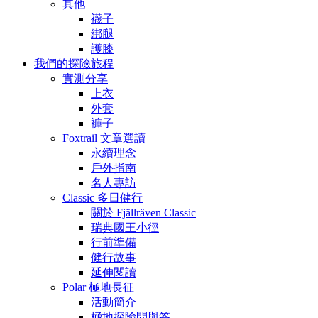
其他
襪子
綁腿
護膝
我們的探險旅程
實測分享
上衣
外套
褲子
Foxtrail 文章選讀
永續理念
戶外指南
名人專訪
Classic 多日健行
關於 Fjällräven Classic
瑞典國王小徑
行前準備
健行故事
延伸閱讀
Polar 極地長征
活動簡介
極地探險問與答