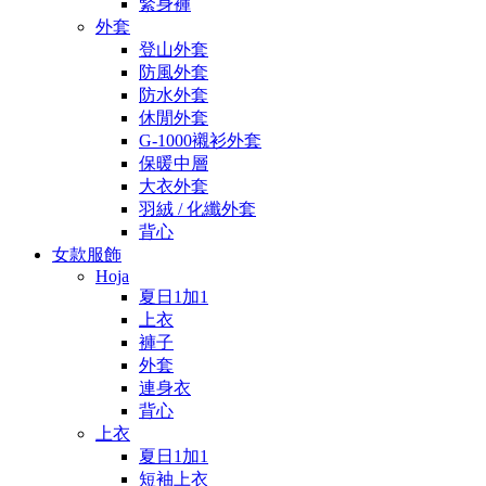
緊身褲
外套
登山外套
防風外套
防水外套
休閒外套
G-1000襯衫外套
保暖中層
大衣外套
羽絨 / 化纖外套
背心
女款服飾
Hoja
夏日1加1
上衣
褲子
外套
連身衣
背心
上衣
夏日1加1
短袖上衣