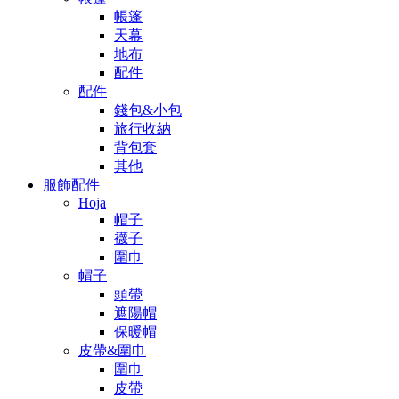
帳篷
天幕
地布
配件
配件
錢包&小包
旅行收納
背包套
其他
服飾配件
Hoja
帽子
襪子
圍巾
帽子
頭帶
遮陽帽
保暖帽
皮帶&圍巾
圍巾
皮帶