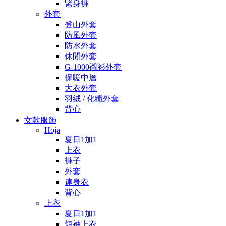
緊身褲
外套
登山外套
防風外套
防水外套
休閒外套
G-1000襯衫外套
保暖中層
大衣外套
羽絨 / 化纖外套
背心
女款服飾
Hoja
夏日1加1
上衣
褲子
外套
連身衣
背心
上衣
夏日1加1
短袖上衣