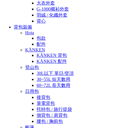
大衣外套
G-1000襯衫外套
羽絨 / 化纖外套
背心
背包裝備
Hoja
包款
配件
KÅNKEN
KÅNKEN 背包
KÅNKEN 配件
登山包
30L以下 單日/登頂
30~55L 短天數用
60~72L 長天數用
日用包
後背包
筆電背包
托特包 / 旅行提袋
側背包 / 肩背包
腰包 / 胸前包
帳篷