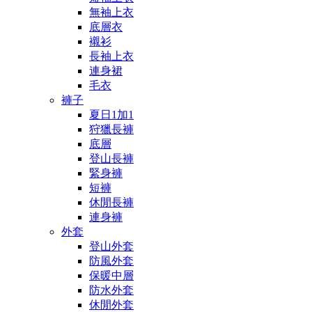
無袖上衣
底層衣
襯衫
長袖上衣
連身裙
毛衣
褲子
夏日1加1
狩獵長褲
底層
登山長褲
緊身褲
短褲
休閒長褲
連身褲
外套
登山外套
防風外套
保暖中層
防水外套
休閒外套