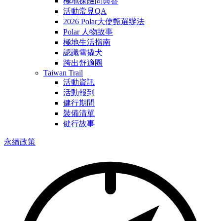
極地探險問與答
活動常見QA
2026 Polar大使甄選辦法
Polar 人物故事
極地生活指南
認識雪撬犬
跨出舒適圈
Taiwan Trail
活動資訊
活動報到
健行期間
裝備清單
健行故事
永續政策