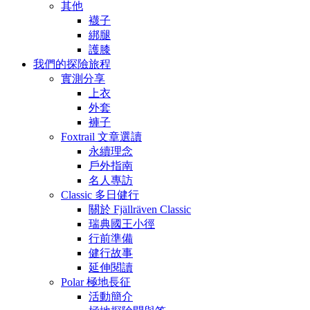
其他
襪子
綁腿
護膝
我們的探險旅程
實測分享
上衣
外套
褲子
Foxtrail 文章選讀
永續理念
戶外指南
名人專訪
Classic 多日健行
關於 Fjällräven Classic
瑞典國王小徑
行前準備
健行故事
延伸閱讀
Polar 極地長征
活動簡介